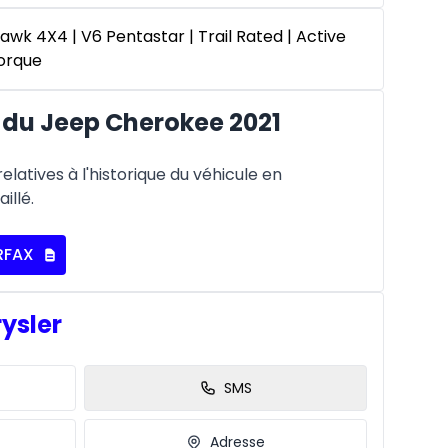
wk 4X4 | V6 Pentastar | Trail Rated | Active
morque
du Jeep Cherokee 2021
latives à l'historique du véhicule en
illé.
RFAX
rysler
SMS
Adresse