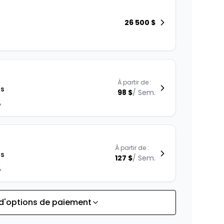
26 500
$
À partir de :
is
98
$
/
Sem.
%
À partir de :
is
127
$
/
Sem.
%
 d'options de paiement
À partir de :
is
110
$
/
Sem.