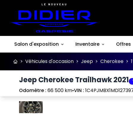
Salon d'exposition
Inventaire
Offres
>
Véhicules d'occasion
>
Jeep
>
Cherokee
>
Jeep Cherokee Trailhawk 2021
Odomètre :
66 500 km
•
VIN :
1C4PJMBX1MD12739
Arrêter
Précédent
Suivant