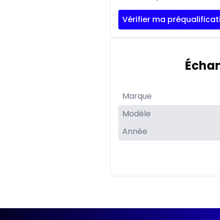
Vérifier ma préqualificat
Échan