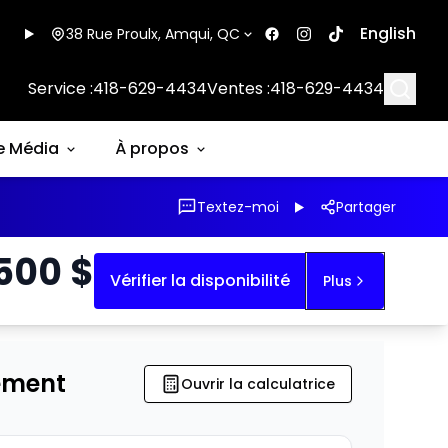
English
38 Rue Proulx, Amqui, QC
Searc
Service :
418-629-4434
Ventes :
418-629-4434
e Média
À propos
Textez-moi
Partager
 500
$
Vérifier la disponibilité
Plus
ement
Ouvrir la calculatrice