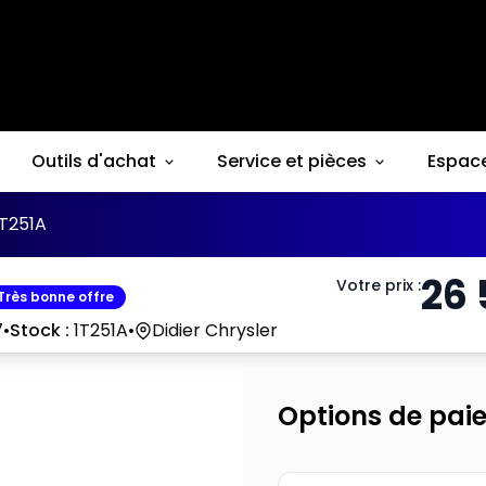
Outils d'achat
Service et pièces
Espac
1T251A
26
Votre prix
:
Très bonne offre
7
•
Stock :
1T251A
•
Didier Chrysler
Options de pai