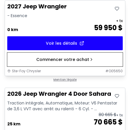
2027 Jeep Wrangler
- Essence
+ tx
59 950
$
0 km
Voir les détails
Commencer votre achat
Ste-Foy Chrysler
#
O05650
Mention légale
2026 Jeep Wrangler 4 Door Sahara
Traction intégrale, Automatique, Moteur: V6 Pentastar
de 3,6 L VVT avec arrêt au ralenti - 6 Cyl. - ...
80 665
$
+ tx
70 665
$
25 km