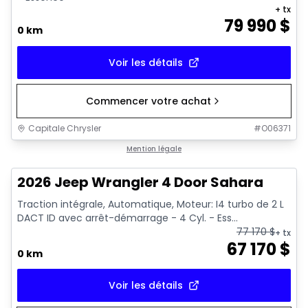
+ tx
79 990
$
0 km
Voir les détails
Commencer votre achat
Capitale Chrysler
#
O06371
Mention légale
2026 Jeep Wrangler 4 Door Sahara
Traction intégrale, Automatique, Moteur: I4 turbo de 2 L
DACT ID avec arrêt-démarrage - 4 Cyl. - Ess...
77 170
$
+ tx
67 170
$
0 km
Voir les détails