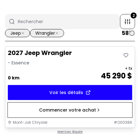
2
58
Jeep
Wrangler
2027 Jeep Wrangler
- Essence
+ tx
45 290
$
0 km
Voir les détails
Commencer votre achat
Mont-Joli Chrysler
#
O00386
Mention légale