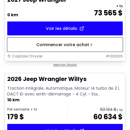
+ tx
73 565
$
0 km
Voir les détails
Commencer votre achat
Capitale Chrysler
#
O06326
Mention légale
2026 Jeep Wrangler Willys
Traction intégrale, Automatique, Moteur: I4 turbo de 2 L
DACT ID avec arrêt-démarrage - 4 Cyl. - Ess...
10 km
63 134
$
Par semaine
+ tx
+ tx
179
$
60 634
$