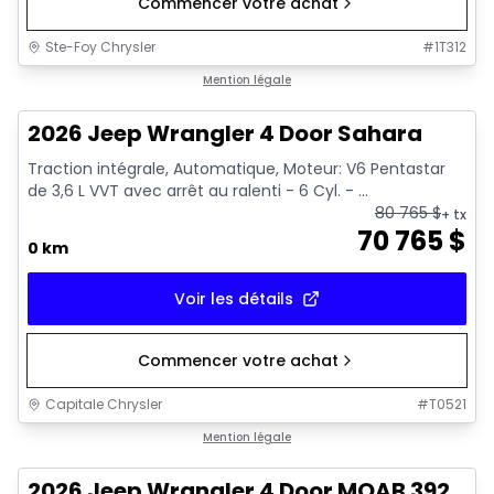
Commencer votre achat
Ste-Foy Chrysler
#
1T312
Mention légale
2026 Jeep Wrangler 4 Door Sahara
Traction intégrale, Automatique, Moteur: V6 Pentastar
de 3,6 L VVT avec arrêt au ralenti - 6 Cyl. - ...
80 765
$
+ tx
70 765
$
0 km
Voir les détails
Commencer votre achat
Capitale Chrysler
#
T0521
Mention légale
2026 Jeep Wrangler 4 Door MOAB 392