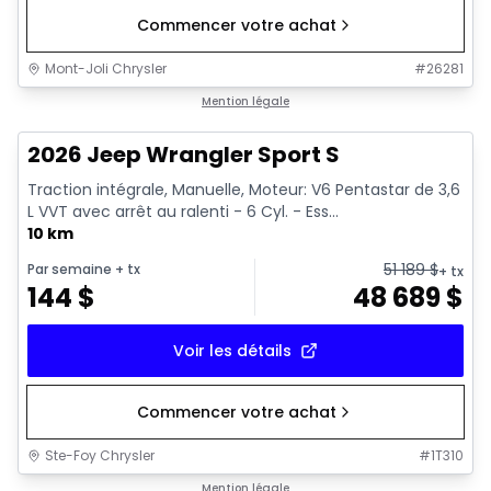
Commencer votre achat
Mont-Joli Chrysler
#
26281
Mention légale
2026 Jeep Wrangler Sport S
Traction intégrale, Manuelle, Moteur: V6 Pentastar de 3,6
L VVT avec arrêt au ralenti - 6 Cyl. - Ess...
10 km
51 189
$
Par semaine
+ tx
+ tx
144
$
48 689
$
Voir les détails
Commencer votre achat
Ste-Foy Chrysler
#
1T310
Mention légale