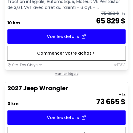
Traction intégrale, Automatique, Moteur: V6 Pentastar
de 3,6 L VVT avec arrêt au ralenti - 6 Cyl. - ...
75 829
$
+ tx
65 829
$
10 km
Voir les détails
Commencer votre achat
Ste-Foy Chrysler
#
1T313
Mention légale
2027 Jeep Wrangler
+ tx
73 665
$
0 km
Voir les détails