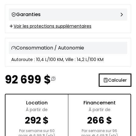
Garanties
Voir les protections supplémentaires
Consommation / Autonomie
Autoroute : 10,4 L/100 KM, Ville : 14,2 L/100 KM
92 699
$
Calculer
Location
Financement
À partir de
À partir de
292
$
266
$
Par semaine sur
60
Par semaine sur
96
mois
@
6.99
% (+tx)
mois
@
4.49
% (+tx)