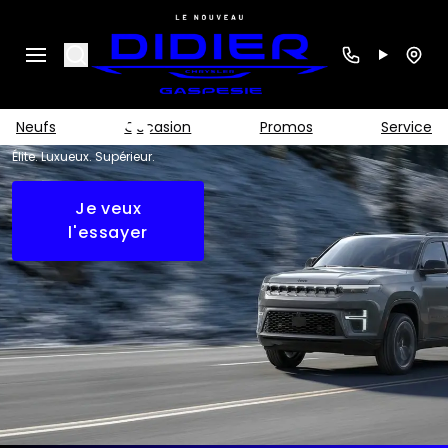
Grand
Search
Wagoneer
2026
Neufs
Occasion
Promos
Service
Élite. Luxueux. Supérieur.
Je veux
l'essayer