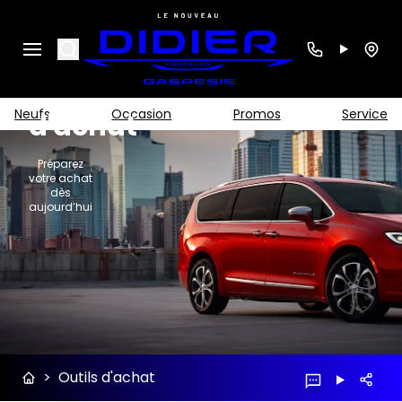
Search
SUBARU
Outils
Neufs
Occasion
Promos
Service
d'achat
Préparez
votre achat
dès
aujourd’hui
>
Outils d'achat