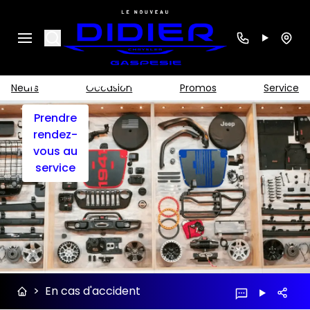
En
Search
cas
d'accident
Neufs
Occasion
Promos
Service
Prendre
rendez-
vous au
service
>
En cas d'accident