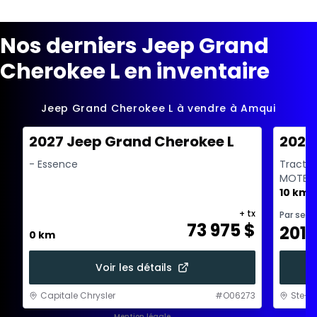
Nos derniers Jeep Grand
Cherokee L en inventaire
Jeep Grand Cherokee L à vendre à Amqui
2027 Jeep Grand Cherokee L
2026
- Essence
Tractio
MOTEUR
A/ARR-DE
10 km
+ tx
Par sem
73 975
$
201
0 km
Voir les détails
Capitale Chrysler
#
O06273
Ste-F
Mention légale