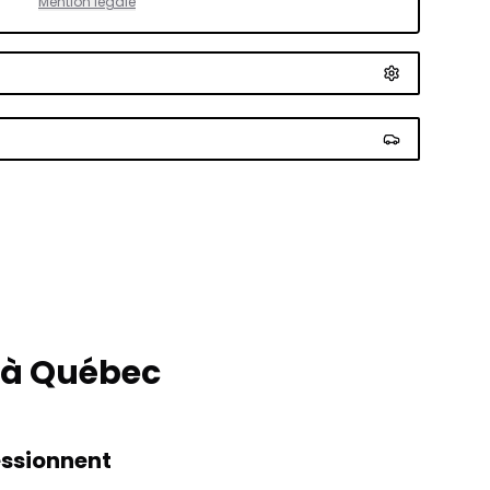
Mention légale
 à Québec
essionnent