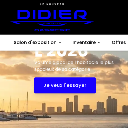
Grand
Wagoneer
L 2026
Salon d'exposition
Inventaire
Offres
Volume global de l’habitacle le plus
spacieux de sa catégorie
Je veux l'essayer