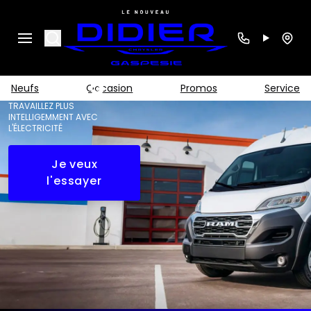
RAM
ProMaster
Search
EV 3500
2025
Neufs
Occasion
Promos
Service
TRAVAILLEZ PLUS
INTELLIGEMMENT AVEC
L'ÉLECTRICITÉ
Je veux
l'essayer