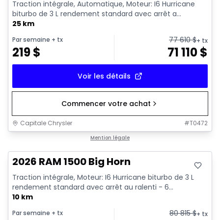
Traction intégrale, Automatique, Moteur: I6 Hurricane
biturbo de 3 L rendement standard avec arrêt a...
25 km
77 610
$
Par semaine
+ tx
+ tx
219
$
71 110
$
Voir les détails
Commencer votre achat
Capitale Chrysler
#
T0472
En stock
Mention légale
2026 RAM 1500 Big Horn
Traction intégrale, Moteur: I6 Hurricane biturbo de 3 L
rendement standard avec arrêt au ralenti - 6...
10 km
80 815
$
Par semaine
+ tx
+ tx