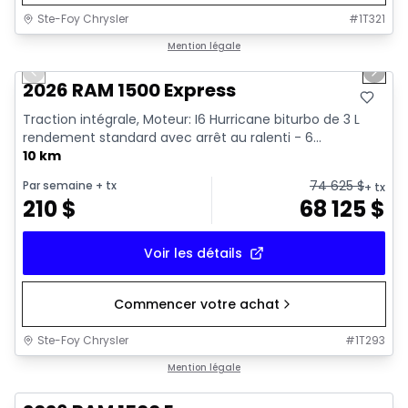
Ste-Foy Chrysler
#
1T321
1/17
En stock
Mention légale
Previous slide
Next 
2026 RAM 1500 Express
Traction intégrale, Moteur: I6 Hurricane biturbo de 3 L
rendement standard avec arrêt au ralenti - 6...
10 km
74 625
$
Par semaine
+ tx
+ tx
210
$
68 125
$
Voir les détails
Commencer votre achat
Ste-Foy Chrysler
#
1T293
En stock
Mention légale