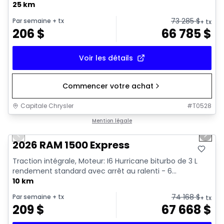
25 km
73 285
$
Par semaine
+ tx
+ tx
206
$
66 785
$
Voir les détails
Commencer votre achat
Capitale Chrysler
#
T0528
1/7
En stock
Mention légale
Previous slide
Next 
2026 RAM 1500 Express
Traction intégrale, Moteur: I6 Hurricane biturbo de 3 L
rendement standard avec arrêt au ralenti - 6...
10 km
74 168
$
Par semaine
+ tx
+ tx
209
$
67 668
$