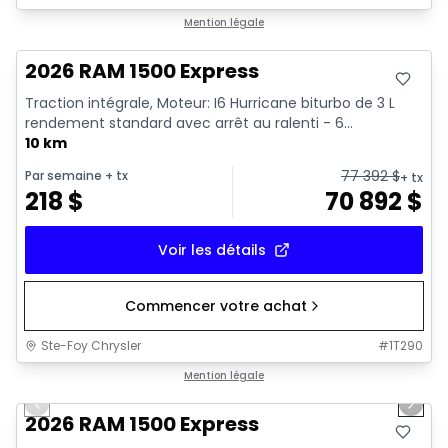
En stock
Mention légale
2026 RAM 1500 Express
Traction intégrale, Moteur: I6 Hurricane biturbo de 3 L
rendement standard avec arrêt au ralenti - 6...
10 km
77 392
$
Par semaine
+ tx
+ tx
218
$
70 892
$
Voir les détails
Commencer votre achat
Ste-Foy Chrysler
#
1T290
1/16
En stock
Mention légale
Previous slide
Next 
2026 RAM 1500 Express