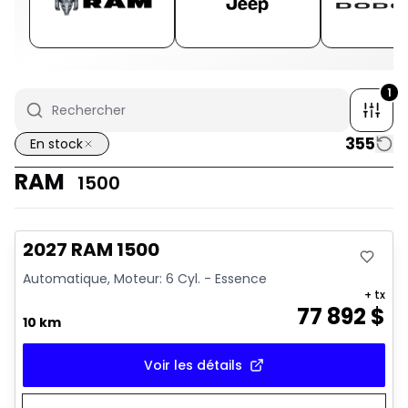
1
355
En stock
RAM
1500
En stock
2027 RAM 1500
Automatique, Moteur: 6 Cyl. - Essence
+ tx
77 892
$
10 km
Voir les détails