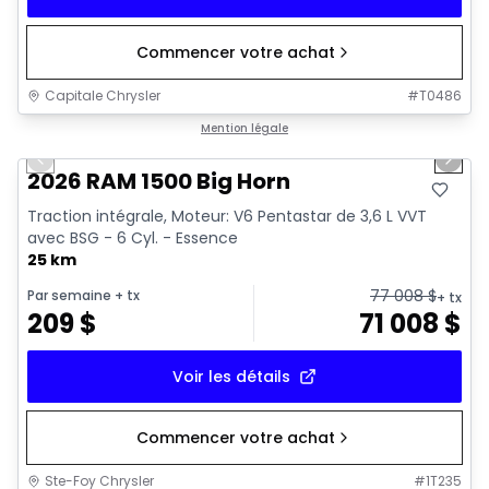
Commencer votre achat
Capitale Chrysler
#
T0486
1/20
En stock
Mention légale
Previous slide
Next 
2026 RAM 1500 Big Horn
Traction intégrale, Moteur: V6 Pentastar de 3,6 L VVT
avec BSG - 6 Cyl. - Essence
25 km
77 008
$
Par semaine
+ tx
+ tx
209
$
71 008
$
Voir les détails
Commencer votre achat
Ste-Foy Chrysler
#
1T235