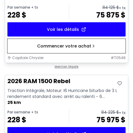
84 125
$
Par semaine
+ tx
+ tx
228
$
75 875
$
Voir les détails
Commencer votre achat
Capitale Chrysler
#
T0548
En stock
Mention légale
2026 RAM 1500 Rebel
Traction intégrale, Moteur: I6 Hurricane biturbo de 3 L
rendement standard avec arrêt au ralenti - 6...
25 km
84 225
$
Par semaine
+ tx
+ tx
228
$
75 975
$