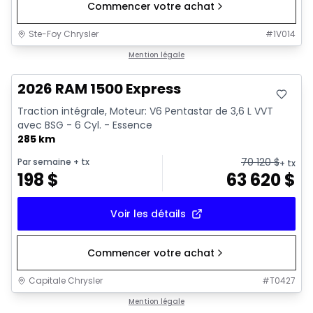
Commencer votre achat
Ste-Foy Chrysler
#
1V014
En stock
Mention légale
2026 RAM 1500 Express
Traction intégrale, Moteur: V6 Pentastar de 3,6 L VVT
avec BSG - 6 Cyl. - Essence
285 km
70 120
$
Par semaine
+ tx
+ tx
198
$
63 620
$
Voir les détails
Commencer votre achat
Capitale Chrysler
#
T0427
En stock
Mention légale