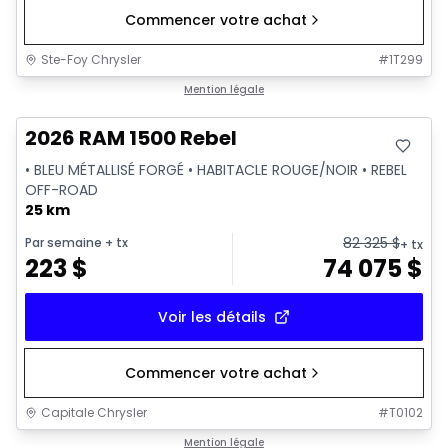
Commencer votre achat
Ste-Foy Chrysler
#
1T299
En stock
Mention légale
2026 RAM 1500 Rebel
• BLEU MÉTALLISÉ FORGÉ • HABITACLE ROUGE/NOIR • REBEL
OFF-ROAD
25 km
82 325
$
Par semaine
+ tx
+ tx
223
$
74 075
$
Voir les détails
Commencer votre achat
Capitale Chrysler
#
T0102
En stock
Mention légale