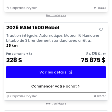
Capitale Chrysler
#
T0443
En stock
Mention légale
2026 RAM 1500 Rebel
Traction intégrale, Automatique, Moteur: I6 Hurricane
biturbo de 3 L rendement standard avec arrêt a...
25 km
84 125
$
Par semaine
+ tx
+ tx
228
$
75 875
$
Voir les détails
Commencer votre achat
Capitale Chrysler
#
T0527
En stock
Mention légale