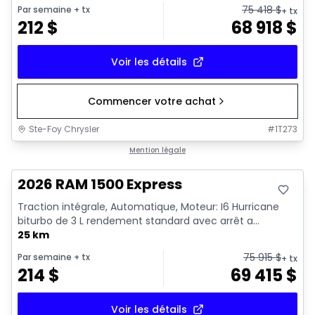
75 418
$
Par semaine
+ tx
+ tx
212
$
68 918
$
Voir les détails
Commencer votre achat
Ste-Foy Chrysler
#
1T273
En stock
Mention légale
2026 RAM 1500 Express
Traction intégrale, Automatique, Moteur: I6 Hurricane
biturbo de 3 L rendement standard avec arrêt a...
25 km
75 915
$
Par semaine
+ tx
+ tx
214
$
69 415
$
Voir les détails