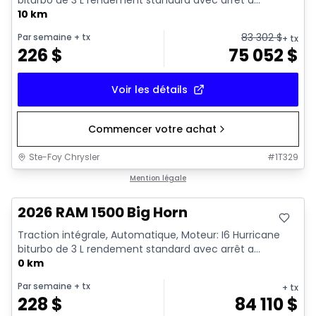
10 km
83 302
$
Par semaine
+ tx
+ tx
226
$
75 052
$
Voir les détails
Commencer votre achat
Ste-Foy Chrysler
#
1T329
En stock
Mention légale
2026 RAM 1500 Big Horn
Traction intégrale, Automatique, Moteur: I6 Hurricane
biturbo de 3 L rendement standard avec arrêt a...
0 km
Par semaine
+ tx
+ tx
228
$
84 110
$