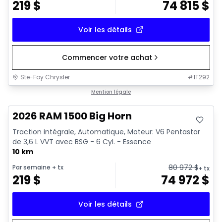
219
$
74 815
$
Voir les détails
Commencer votre achat
Ste-Foy Chrysler
#
1T292
En stock
Mention légale
2026 RAM 1500 Big Horn
Traction intégrale, Automatique, Moteur: V6 Pentastar
de 3,6 L VVT avec BSG - 6 Cyl. - Essence
10 km
80 972
$
Par semaine
+ tx
+ tx
219
$
74 972
$
Voir les détails