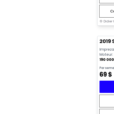
C
Didier 
Très b
2019
Impreza 
Moteur: 
190 00
Par sema
69
$