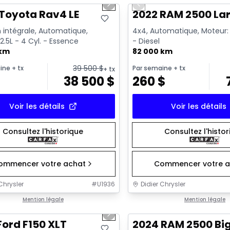
us slide
Next slide
Previous slide
Toyota Rav4 LE
2022 RAM 2500 La
 intégrale, Automatique,
4x4, Automatique, Moteur: 6
2.5L - 4 Cyl. - Essence
- Diesel
 km
82 000 km
39 500
$
ine
+ tx
Par semaine
+ tx
+ tx
$
38 500
$
260
$
Voir les détails
Voir les détails
Consultez l'historique
Consultez l'histo
ommencer votre achat
Commencer votre a
Chrysler
#
U1936
Didier Chrysler
1/10
onne offre
Mention légale
Très bonne offre
Mention légale
us slide
Next slide
Ford F150 XLT
2024 RAM 2500 Bi