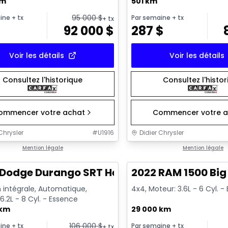
km
501 km
95 000
$
ine
+ tx
Par semaine
+ tx
+ tx
92 000
$
287
$
Voir les détails
Voir les détails
Consultez l'historique
Consultez l'histo
ommencer votre achat
Commencer votre a
Chrysler
#
U1916
Didier Chrysler
1/26
onne offre
Mention légale
Très bonne offre
Mention légale
Dodge Durango SRT Hellcat
2022 RAM 1500 Big
 intégrale, Automatique,
4x4, Moteur: 3.6L - 6 Cyl. 
6.2L - 8 Cyl. - Essence
 km
29 000 km
106 000
$
ine
+ tx
Par semaine
+ tx
+ tx