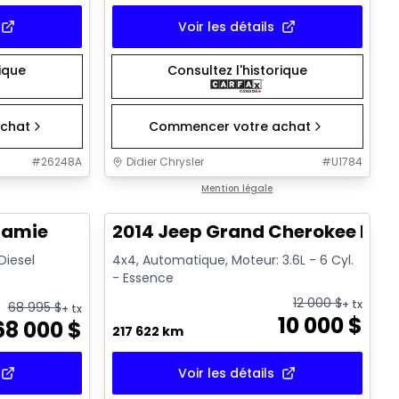
Voir les détails
rique
Consultez l'historique
chat
Commencer votre achat
#
26248A
Didier Chrysler
#
U1784
1/21
1/21
Très bonne offre
Mention légale
ramie
2014 Jeep Grand Cherokee Lim
 Diesel
4x4, Automatique, Moteur: 3.6L - 6 Cyl.
- Essence
12 000
$
+ tx
68 995
$
+ tx
10 000
$
68 000
$
217 622 km
Voir les détails