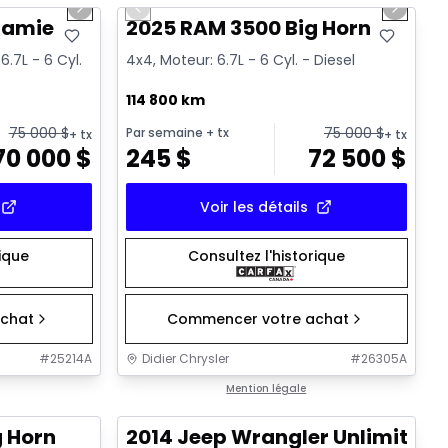
Next slide
Previous slide
Next sl
ramie
2025 RAM 3500 Big Horn
.7L - 6 Cyl.
4x4, Moteur: 6.7L - 6 Cyl. - Diesel
114 800 km
75 000
$
75 000
$
Par semaine
+ tx
+ tx
+ tx
70 000
$
245
$
72 500
$
Voir les détails
rique
Consultez l'historique
chat
Commencer votre achat
#
25214A
Didier Chrysler
#
26305A
1/21
1/16
Très bonne offre
Mention légale
g Horn
2014 Jeep Wrangler Unlimited 