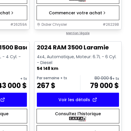
chat
Commencer votre achat
#
26259A
Didier Chrysler
#
26229B
1/17
1/18
Très bonne offre
Mention légale
1500 Base
2024 RAM 3500 Laramie
 - 4 Cyl. -
4x4, Automatique, Moteur: 6.7L - 6 Cyl.
- Diesel
54 148 km
80 000
$
Par semaine
+ tx
+ tx
+ tx
43 000
$
267
$
79 000
$
Voir les détails
rique
Consultez l'historique