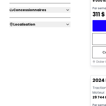
9 000 
Par sema
Concessionnaires
311
$
Localisation
C
Didier 
Très b
2024 
Traction
Moteur: 
29 744
Par sema