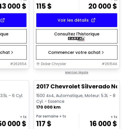
43 000
$
115
$
20 000
$
Voir les détails
rique
Consultez l'historique
chat
Commencer votre achat
#
26265A
Didier Chrysler
#
26154A
1/19
1/15
Très bonne offre
Mention légale
T
2017 Chevrolet Silverado Noir
.5L - 6 Cyl.
1500 4x4, Automatique, Moteur: 5.3L - 8
Cyl. - Essence
170 000 km
Par semaine
+ tx
+ tx
+ tx
50 000
$
117
$
16 000
$