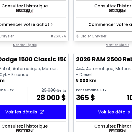
Consultez l'historique
Consultez l'histo
ommencer votre achat
Commencer votre a
Chrysler
#
26167A
Didier Chrysler
1/13
onne offre
Mention légale
Très bonne offre
Mention légale
Dodge 1500 Classic 1500 Express
2026 RAM 2500 Re
 4x4, Automatique, Moteur:
4x4, Automatique, Moteur: 6
 Cyl. - Essence
- Diesel
km
8 000 km
29 000
$
ine
+ tx
Par semaine
+ tx
+ tx
$
28 000
$
365
$
1
Voir les détails
Voir les détails
Consultez l'historique
Consultez l'histo