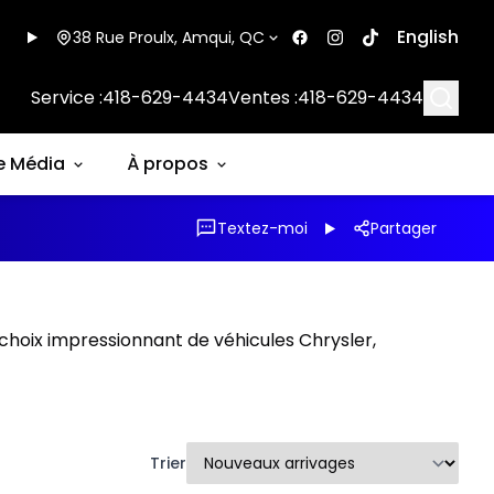
English
38 Rue Proulx, Amqui, QC
Searc
Service :
418-629-4434
Ventes :
418-629-4434
e Média
À propos
Textez-moi
Partager
choix impressionnant de véhicules Chrysler,
Trier
1/20
1/21
Très bonne offre