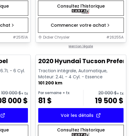
rique
Consultez l'historique
chat
Commencer votre achat
#
25151A
Didier Chrysler
#
26255A
1/22
1/17
Très bonne offre
Mention légale
bel
2020 Hyundai Tucson Preferred
.7L - 6 Cyl.
Traction intégrale, Automatique,
Moteur: 2.4L - 4 Cyl. - Essence
101 200 km
109 000
$
20 000
$
Par semaine
+ tx
+ tx
+ tx
08 000
$
81
$
19 500
$
Voir les détails
rique
Consultez l'historique