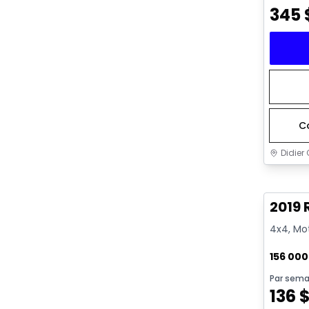
345
C
Didier 
Très b
2019 
4x4, Mot
156 00
Par sema
136