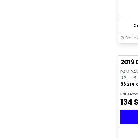
C
Didier 
Très b
2019 
RAM RAM
3.6L - 6
96 214 
Par sema
134