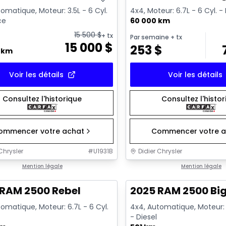
omatique, Moteur: 3.5L - 6 Cyl.
4x4, Moteur: 6.7L - 6 Cyl. -
ce
60 000 km
15 500
$
+ tx
Par semaine
+ tx
15 000
$
253
$
0 km
Voir les détails
Voir les détails
Consultez l'historique
Consultez l'histo
ommencer votre achat
Commencer votre a
Chrysler
#
U1931B
Didier Chrysler
1/21
onne offre
Mention légale
Très bonne offre
Mention légale
 RAM 2500 Rebel
2025 RAM 2500 Big
omatique, Moteur: 6.7L - 6 Cyl.
4x4, Automatique, Moteur: 6
- Diesel