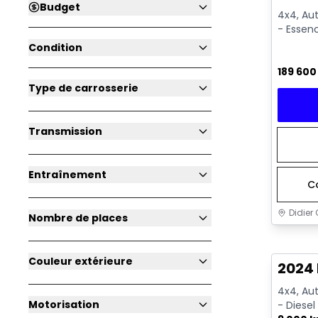
Budget
4x4, Aut
- Essen
Condition
189 60
Type de carrosserie
Transmission
Entraînement
C
Didier 
Nombre de places
Très b
Couleur extérieure
2024
4x4, Aut
Motorisation
- Diesel