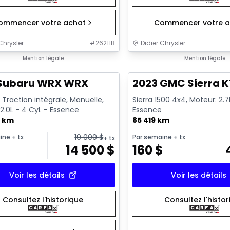
ommencer votre achat
Commencer votre a
Chrysler
#
26211B
Didier Chrysler
1/13
onne offre
Mention légale
Très bonne offre
Mention légale
 Subaru WRX WRX
2023 GMC Sierra K
Traction intégrale, Manuelle,
Sierra 1500 4x4, Moteur: 2.7L
2.0L - 4 Cyl. - Essence
Essence
0 km
85 419 km
19 000
$
ine
+ tx
Par semaine
+ tx
+ tx
14 500
$
160
$
Voir les détails
Voir les détails
Consultez l'historique
Consultez l'histo