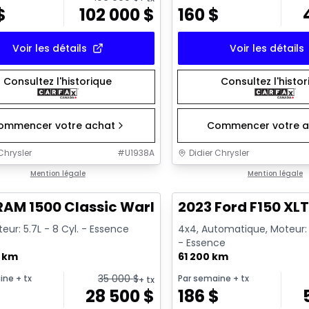
$
102 000
$
160
$
Voir les détails
Voir les détails
Consultez l'historique
Consultez l'histo
ommencer votre achat
Commencer votre a
Chrysler
#
U1938A
Didier Chrysler
1/16
onne offre
Mention légale
Très bonne offre
Mention légale
RAM 1500 Classic Warlock
2023 Ford F150 XL
eur: 5.7L - 8 Cyl. - Essence
4x4, Automatique, Moteur: 3
- Essence
0 km
61 200 km
35 000
$
ine
+ tx
Par semaine
+ tx
+ tx
$
28 500
$
186
$