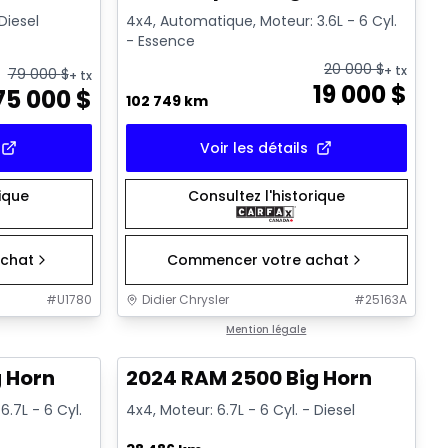
 Diesel
4x4, Automatique, Moteur: 3.6L - 6 Cyl.
- Essence
20 000
$
+ tx
79 000
$
+ tx
19 000
$
75 000
$
102 749 km
Voir les détails
rique
Consultez l'historique
chat
Commencer votre achat
#
U1780
Didier Chrysler
#
25163A
1/19
1/19
Très bonne offre
Mention légale
 Horn
2024 RAM 2500 Big Horn
.7L - 6 Cyl.
4x4, Moteur: 6.7L - 6 Cyl. - Diesel