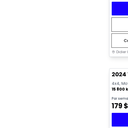
C
Didier 
Très b
2024
4x4, Mot
15 800 
Par sema
179