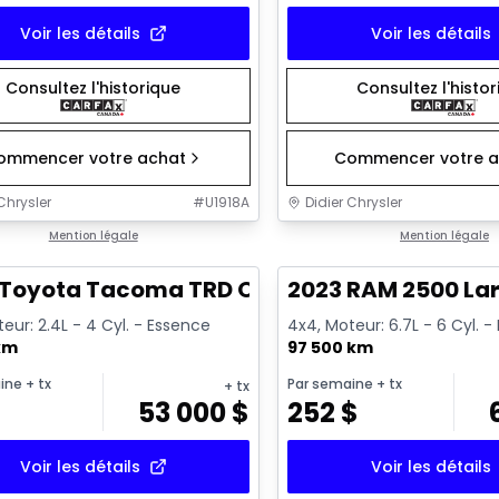
Voir les détails
Voir les détails
Consultez l'historique
Consultez l'histo
ommencer votre achat
Commencer votre a
Chrysler
#
U1918A
Didier Chrysler
1/11
onne offre
Mention légale
Très bonne offre
Mention légale
 Toyota Tacoma TRD Offroad Premium
2023 RAM 2500 La
eur: 2.4L - 4 Cyl. - Essence
4x4, Moteur: 6.7L - 6 Cyl. -
km
97 500 km
ine
+ tx
Par semaine
+ tx
+ tx
$
53 000
$
252
$
Voir les détails
Voir les détails