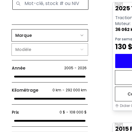
Previo
2025 
Traction
Moteur: 
36 062
Marque
Par sema
130
Modèle
Année
2005
-
2026
Kilométrage
0 km
-
292 000 km
C
Didier 
Prix
0 $
-
108 000 $
Très b
Previo
2015 