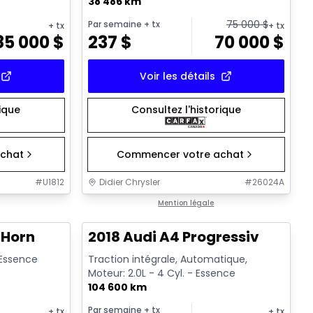
38 486 km
75 000
$
Par semaine
+ tx
+ tx
+ tx
85 000
$
237
$
70 000
$
Voir les détails
rique
Consultez l'historique
chat
Commencer votre achat
#
U1812
Didier Chrysler
#
26024A
1/19
1/15
Très bonne offre
Mention légale
 Horn
2018 Audi A4 Progressiv
- Essence
Traction intégrale, Automatique,
Moteur: 2.0L - 4 Cyl. - Essence
104 600 km
Par semaine
+ tx
+ tx
+ tx