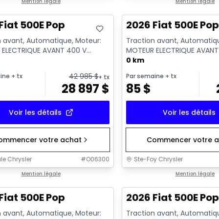
Mention légale
Mention légale
Fiat 500E Pop
2026 Fiat 500E Po
n avant, Automatique, Moteur:
Traction avant, Automatiq
ELECTRIQUE AVANT 400 V
MOTEUR ELECTRIQUE AVANT
- Essence
GKN097 - Essence
0 km
42 985
$
ine
+ tx
Par semaine
+ tx
+ tx
28 897
$
85
$
Voir les détails
Voir les détails
ommencer votre achat
Commencer votre a
le Chrysler
#
O06300
Ste-Foy Chrysler
Mention légale
Mention légale
Fiat 500E Pop
2026 Fiat 500E Po
n avant, Automatique, Moteur:
Traction avant, Automatiq