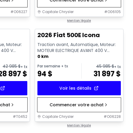
chat
Commencer votre achat
#
O06227
Capitale Chrysler
#
O06105
Mention légale
p
2026 Fiat 500E Icona
ue, Moteur:
Traction avant, Automatique, Moteur:
 400 V
MOTEUR ELECTRIQUE AVANT 400 V
GKN097 - Essence
0 km
42 985
$
45 985
$
Par semaine
+ tx
+ tx
+ tx
28 897
$
94
$
31 897
$
Voir les détails
chat
Commencer votre achat
#
T0452
Capitale Chrysler
#
O06228
Mention légale