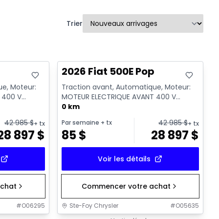
Trier
p
2026 Fiat 500E Pop
ue, Moteur:
Traction avant, Automatique, Moteur:
 400 V
MOTEUR ELECTRIQUE AVANT 400 V
GKN097 - Essence
0 km
42 985
$
42 985
$
Par semaine
+ tx
+ tx
+ tx
28 897
$
85
$
28 897
$
Voir les détails
chat
Commencer votre achat
#
O06295
Ste-Foy Chrysler
#
O05635