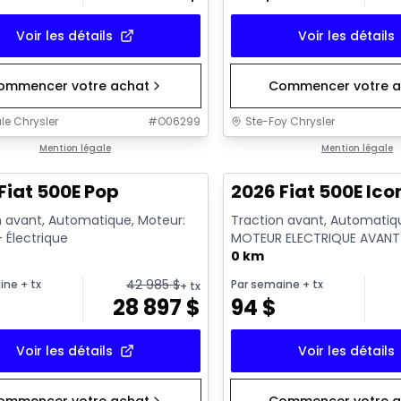
Voir les détails
Voir les détails
ommencer votre achat
Commencer votre a
le Chrysler
#
O06299
Ste-Foy Chrysler
Mention légale
Mention légale
Fiat 500E Pop
2026 Fiat 500E Ico
n avant, Automatique, Moteur:
Traction avant, Automatiq
 Électrique
MOTEUR ELECTRIQUE AVANT
GKN097 - Essence
0 km
42 985
$
ine
+ tx
Par semaine
+ tx
+ tx
28 897
$
94
$
Voir les détails
Voir les détails