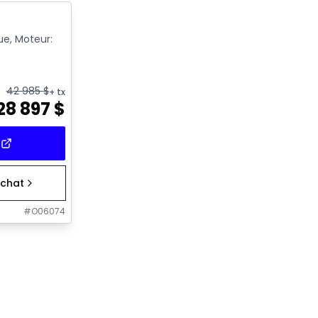
p
ue, Moteur:
42 985
$
+ tx
28 897
$
chat
#
O06074