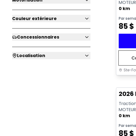
Motorisation
MOTEUR 
GKN097 
0 km
Couleur extérieure
Par sema
85
$
Concessionnaires
Localisation
C
Ste-Fo
2026 
Tractio
MOTEUR 
GKN097 
0 km
Par sema
85
$