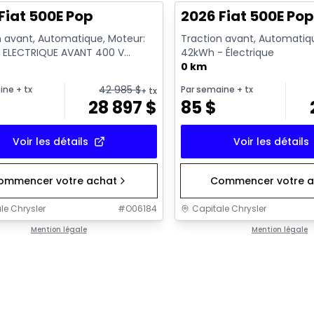
Fiat 500E Pop
2026 Fiat 500E Po
n avant, Automatique, Moteur:
Traction avant, Automatiq
ELECTRIQUE AVANT 400 V
42kWh - Électrique
- Essence
0 km
42 985
$
ine
+ tx
Par semaine
+ tx
+ tx
28 897
$
85
$
Voir les détails
Voir les détails
ommencer votre achat
Commencer votre a
le Chrysler
#
O06184
Capitale Chrysler
Mention légale
Mention légale