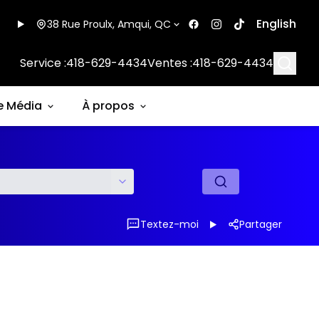
English
38 Rue Proulx, Amqui, QC
Searc
Service :
418-629-4434
Ventes :
418-629-4434
e Média
À propos
Textez-moi
Partager