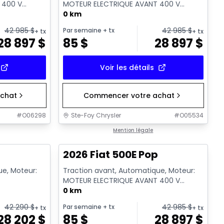
 400 V
MOTEUR ELECTRIQUE AVANT 400 V
GKN097 - Essence
0 km
42 985
$
42 985
$
Par semaine
+ tx
+ tx
+ tx
28 897
$
85
$
28 897
$
Voir les détails
chat
Commencer votre achat
#
O06298
Ste-Foy Chrysler
#
O05534
Mention légale
p
2026 Fiat 500E Pop
ue, Moteur:
Traction avant, Automatique, Moteur:
MOTEUR ELECTRIQUE AVANT 400 V
GKN097 - Essence
0 km
42 290
$
42 985
$
Par semaine
+ tx
+ tx
+ tx
28 202
$
85
$
28 897
$