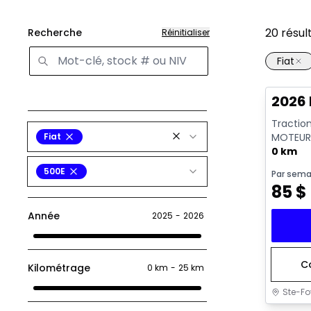
20
résul
Recherche
Réinitialiser
Fiat
2026 
Tractio
Fiat
MOTEUR 
GKN097 
0 km
500E
Par sema
85
$
Année
2025
-
2026
C
Kilométrage
0 km
-
25 km
Ste-Fo