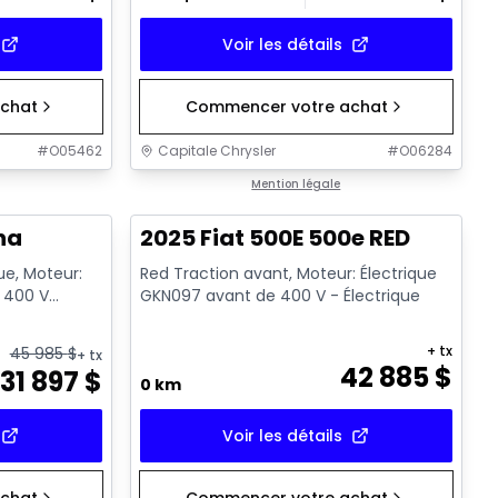
Voir les détails
chat
Commencer votre achat
#
O05462
Capitale Chrysler
#
O06284
Mention légale
na
2025 Fiat 500E 500e RED
ue, Moteur:
Red Traction avant, Moteur: Électrique
 400 V
GKN097 avant de 400 V - Électrique
+ tx
45 985
$
+ tx
42 885
$
31 897
$
0 km
Voir les détails