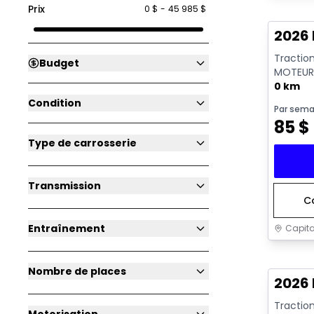
Prix
0 $
-
45 985 $
2026 
Tractio
Budget
MOTEUR 
GKN097 
0 km
Condition
Par sema
85
$
Type de carrosserie
Transmission
C
Entraînement
Capita
Nombre de places
2026 
Tractio