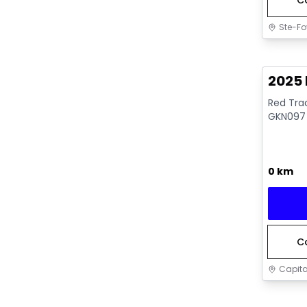
C
Ste-Fo
2025 
Red Trac
GKN097 
0 km
C
Capita