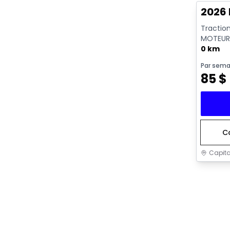
2026 
Tractio
MOTEUR 
GKN097 
0 km
Par sema
85
$
C
Capita