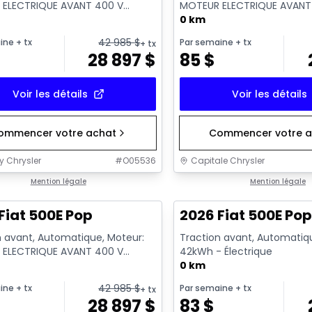
ELECTRIQUE AVANT 400 V
MOTEUR ELECTRIQUE AVANT
- Essence
GKN097 - Essence
0 km
42 985
$
ine
+ tx
Par semaine
+ tx
+ tx
28 897
$
85
$
Voir les détails
Voir les détails
ommencer votre achat
Commencer votre a
y Chrysler
#
O05536
Capitale Chrysler
Mention légale
Mention légale
Fiat 500E Pop
2026 Fiat 500E Po
n avant, Automatique, Moteur:
Traction avant, Automatiq
ELECTRIQUE AVANT 400 V
42kWh - Électrique
- Essence
0 km
42 985
$
ine
+ tx
Par semaine
+ tx
+ tx
28 897
$
83
$