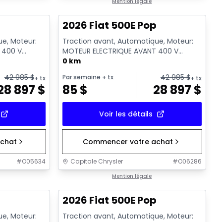
Mention légale
p
2026 Fiat 500E Pop
ue, Moteur:
Traction avant, Automatique, Moteur:
 400 V
MOTEUR ELECTRIQUE AVANT 400 V
GKN097 - Essence
0 km
42 985
$
42 985
$
Par semaine
+ tx
+ tx
+ tx
28 897
$
85
$
28 897
$
Voir les détails
chat
Commencer votre achat
#
O05634
Capitale Chrysler
#
O06286
Mention légale
p
2026 Fiat 500E Pop
ue, Moteur:
Traction avant, Automatique, Moteur: