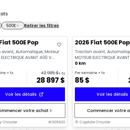
tats
500E
Retirer les filtres
Fiat 500E Pop
2026 Fiat 500E Po
n avant, Automatique, Moteur:
Traction avant, Automatiq
ELECTRIQUE AVANT 400 V
MOTEUR ELECTRIQUE AVANT
- Essence
GKN097 - Essence
0 km
42 985
$
ine
+ tx
Par semaine
+ tx
+ tx
28 897
$
85
$
Voir les détails
Voir les détails
ommencer votre achat
Commencer votre a
y Chrysler
#
O05633
Capitale Chrysler