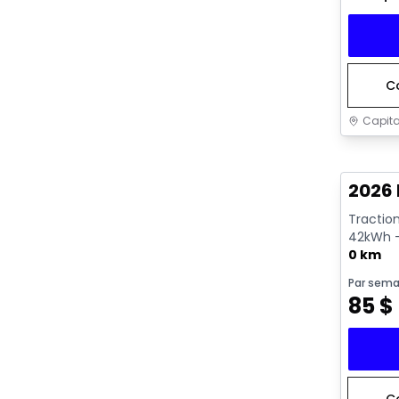
C
Capita
2026 
Tractio
42kWh -
0 km
Par sema
85
$