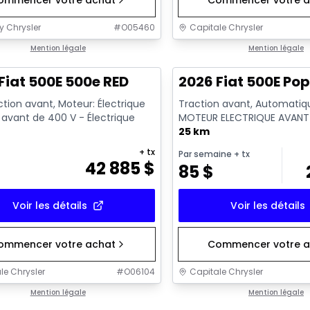
ommencer votre achat
Commencer votre a
y Chrysler
#
O05460
Capitale Chrysler
Mention légale
Mention légale
Fiat 500E 500e RED
2026 Fiat 500E Po
tion avant, Moteur: Électrique
Traction avant, Automatiq
avant de 400 V - Électrique
MOTEUR ELECTRIQUE AVANT
GKN097 - Essence
25 km
+ tx
Par semaine
+ tx
42 885
$
85
$
Voir les détails
Voir les détails
ommencer votre achat
Commencer votre a
le Chrysler
#
O06104
Capitale Chrysler
Mention légale
Mention légale