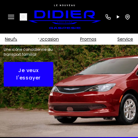
Chrysler
Grand
Search
Caravan
2027
Neufs
Occasion
Promos
Service
Une icône canadienne du
transport familial
Je veux
l'essayer