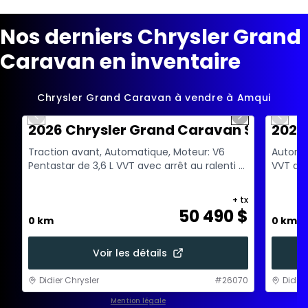
Nos derniers Chrysler Grand
Caravan en inventaire
1/18
Chrysler Grand Caravan à vendre à Amqui
Previous slide
Next slide
Previo
2026 Chrysler Grand Caravan SXT
2026
Traction avant, Automatique, Moteur: V6
Automat
Pentastar de 3,6 L VVT avec arrêt au ralenti -
VVT ave
6 Cyl. - Esse...
+ tx
50 490
$
0 km
0 km
Voir les détails
Didier Chrysler
#
26070
Didier
Mention légale