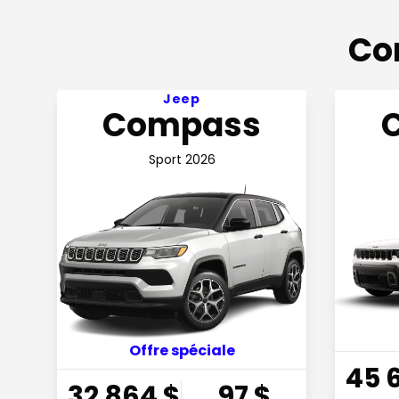
Con
Voir l'offre 32 864$ Prix de vente + tx
Voir l'of
Jeep
Compass
Sport 2026
Offre spéciale
45 
32 864
$
97
$