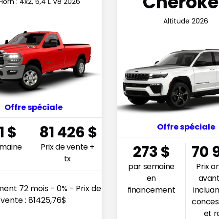
Cheroke
Horn : 4x2, 6,4 L V8 2026
Altitude 2026
Offre spéciale
Offre spéciale
1
$
81 426
$
emaine
Prix de vente +
273
$
70 
tx
par semaine
Prix 
en
avant
ent 72 mois - 0% - Prix de
financement
incluan
vente : 81425,76$
conces
et r