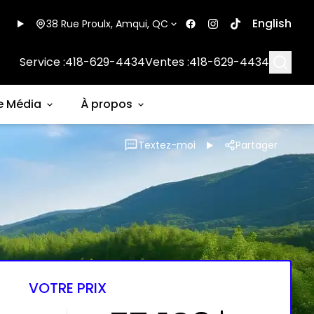
English
38 Rue Proulx, Amqui, QC
Searc
Service :
418-629-4434
Ventes :
418-629-4434
e Média
À propos
Textez-moi
Partager
VOTRE PRIX