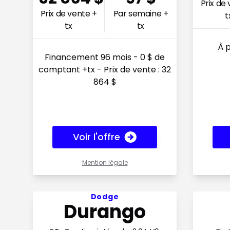
Prix de
Prix de vente +
Par semaine +
t
tx
tx
À p
Financement 96 mois - 0 $ de
comptant +tx - Prix de vente : 32
864 $
Voir l'offre
Mention légale
Voir l'offre 183$ par semaine
Voir l'of
Dodge
Durango