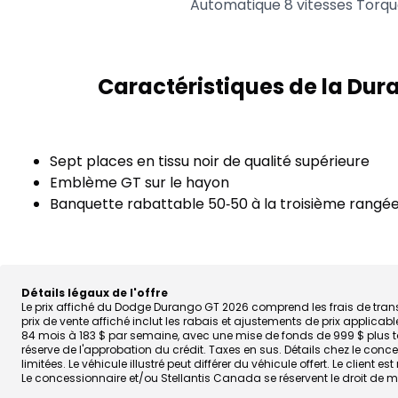
Automatique 8 vitesses Torqu
Caractéristiques de la Dura
Sept places en tissu noir de qualité supérieure
Emblème GT sur le hayon
Banquette rabattable 50‑50 à la troisième rangé
Détails légaux de l'offre
Le prix affiché du Dodge Durango GT 2026 comprend les frais de transpor
prix de vente affiché inclut les rabais et ajustements de prix appl
84 mois à 183 $ par semaine, avec une mise de fonds de 999 $ plus tax
réserve de l'approbation du crédit. Taxes en sus. Détails chez le co
limitées. Le véhicule illustré peut différer du véhicule offert. Le cli
Le concessionnaire et/ou Stellantis Canada se réservent le droit de mod