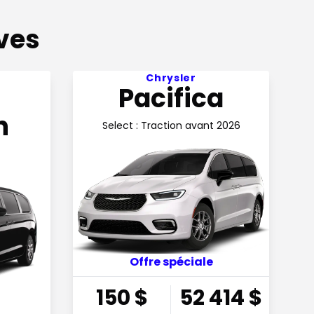
ives
aine en financement
Voir l'offre 150$ par semaine
Chrysler
Pacifica
n
Select : Traction avant 2026
Offre spéciale
150
$
52 414
$