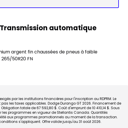
V6, Transmission automatique
nium argent fin chaussées de pneus à faible
t
265/50R20 FN
igés par les institutions financières pour l'inscription au RDPRM. Le
ent pas les taxes applicables. Dodge Durango GT 2026. Financement de
 Obligation totale de 67 592,80 $. Coût d'emprunt de 10 410,14 $. Sous
sur les programmes en vigueur de Stellantis Canada. Quantités
dmissibilité aux programmes promotionnels au moment de la transaction.
conditions s'appliquent. Offre valide jusqu'au 31 août 2026.