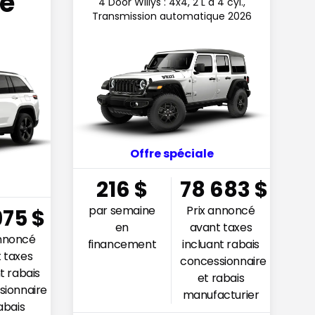
e
4 Door Willys : 4x4, 2 L à 4 cyl.,
Transmission automatique 2026
Offre spéciale
216
$
78 683
$
par semaine
Prix annoncé
975
$
en
avant taxes
annoncé
financement
incluant rabais
 taxes
concessionnaire
t rabais
et rabais
sionnaire
manufacturier
abais