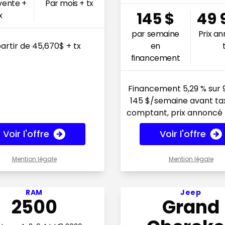
 vente +
Par mois + tx
145
$
49 
x
par semaine
Prix a
en
artir de 45,670$ + tx
financement
Financement 5,29 % sur 
145 $/semaine avant tax
comptant, prix annoncé 
Voir l'offre
Voir l'offre
Mention légale
Mention légale
fre 260.98$ par semaine
Voir l'offre 273.27$ par 
RAM
Jeep
2500
Grand