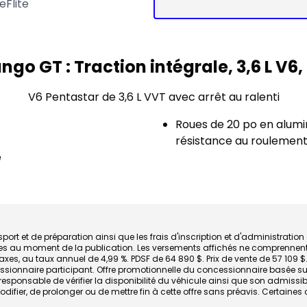
eFlite
ngo GT : Traction intégrale, 3,6 L 
V6 Pentastar de 3,6 L VVT avec arrêt au ralenti
Roues de 20 po en alumi
résistance au roulemen
e
t et de préparation ainsi que les frais d'inscription et d'administration ex
icables au moment de la publication. Les versements affichés ne comprenn
es, au taux annuel de 4,99 %. PDSF de 64 890 $. Prix de vente de 57 109 $.
ncessionnaire participant. Offre promotionnelle du concessionnaire basée 
ent est responsable de vérifier la disponibilité du véhicule ainsi que son a
ifier, de prolonger ou de mettre fin à cette offre sans préavis. Certaines 