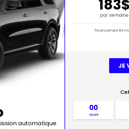
183
par semaine
Financement 84 mois
JE 
Cet
o
00
Jours
smission automatique