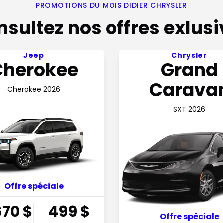
PROMOTIONS DU MOIS DIDIER CHRYSLER
sultez nos offres exlus
fre 45,670$ Prix de vente + tx
Voir l'offre 145$ par sem
Jeep
Chrysler
Cherokee
Grand
Carava
Cherokee 2026
SXT 2026
Offre spéciale
670
$
499
$
Offre spéciale