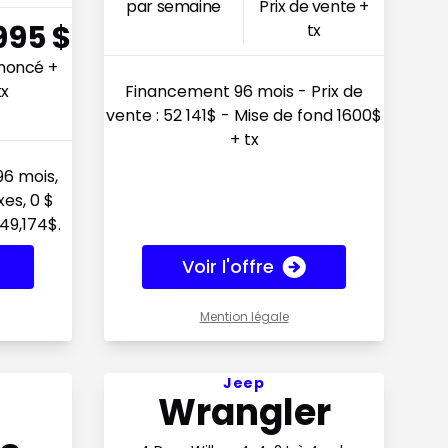
par semaine
Prix de vente +
995
$
tx
nnoncé +
tx
Financement 96 mois - Prix de
vente : 52 141$ - Mise de fond 1600$
+ tx
96 mois,
es, 0 $
49,174$.
Voir l'offre
Mention légale
semaine en financement
Voir l'offre 216$ par semaine en financemen
Jeep
Wrangler