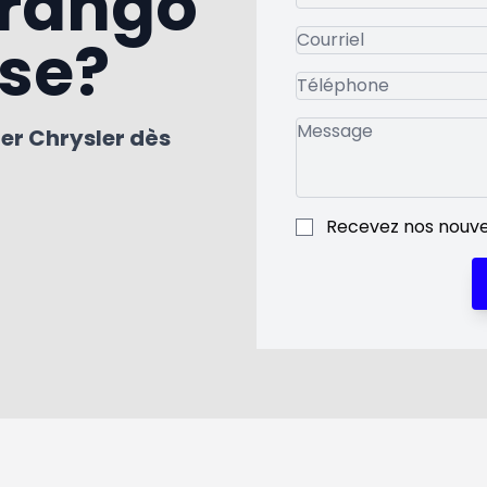
urango
sse?
ier Chrysler dès
Recevez nos nouve