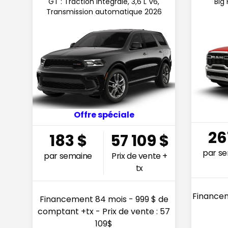
GT : Traction intégrale, 3,6 L V6,
Big 
Transmission automatique 2026
Offre spéciale
26
183
$
57 109
$
par s
par semaine
Prix de vente +
tx
Financem
Financement 84 mois - 999 $ de
comptant +tx - Prix de vente : 57
109$