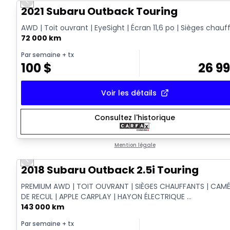
Previous slide
2021 Subaru Outback Touring
AWD | Toit ouvrant | EyeSight | Écran 11,6 po | Sièges chauf
72 000 km
Par semaine
+ tx
100
$
26 9
Voir les détails
Consultez l'historique
Mention légale
Previous slide
2018 Subaru Outback 2.5i Touring
PREMIUM AWD | TOIT OUVRANT | SIÈGES CHAUFFANTS | CAM
DE RECUL | APPLE CARPLAY | HAYON ÉLECTRIQUE ...
143 000 km
Par semaine
+ tx