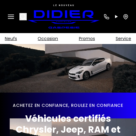
Search
Neufs
Occasion
Promos
Service
ACHETEZ EN CONFIANCE, ROULEZ EN CONFIANCE
Véhicules certifiés
Chrysler, Jeep, RAM et