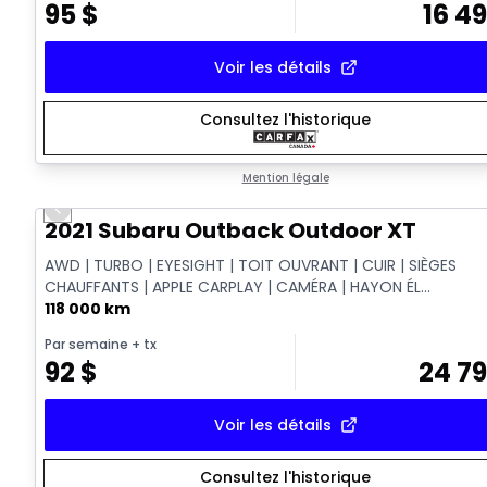
95
$
16 4
Voir les détails
Consultez l'historique
Mention légale
Previous slide
Vidéo disponible
2021 Subaru Outback Outdoor XT
AWD | TURBO | EYESIGHT | TOIT OUVRANT | CUIR | SIÈGES
CHAUFFANTS | APPLE CARPLAY | CAMÉRA | HAYON ÉL...
118 000 km
Par semaine
+ tx
92
$
24 7
Voir les détails
Consultez l'historique