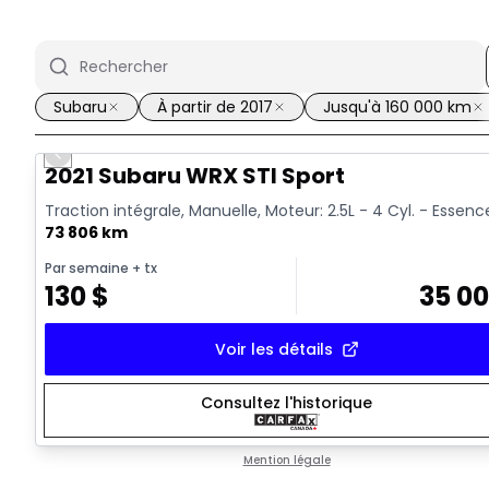
Subaru
À partir de 2017
Jusqu'à 160 000 km
Previous slide
Vidéo disponible
2021 Subaru WRX STI Sport
Traction intégrale, Manuelle, Moteur: 2.5L - 4 Cyl. - Essenc
73 806 km
Par semaine
+ tx
130
$
35 0
Voir les détails
Consultez l'historique
Mention légale