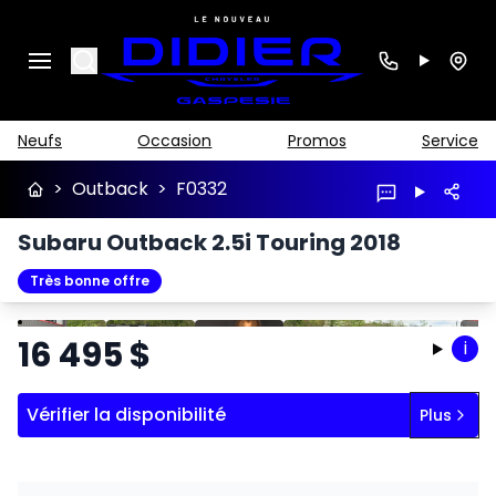
Search
Neufs
Occasion
Promos
Service
>
Outback
>
F0332
Subaru Outback 2.5i Touring 2018
Très bonne offre
Arrêter
Précédent
Suivant
16 495
$
i
Vérifier la disponibilité
Plus