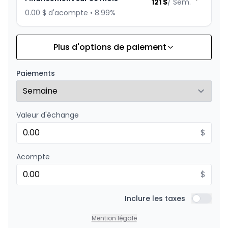
121
$
/
Sem.
0.00 $ d'acompte • 8.99%
Plus d'options de paiement
Financement sur 24 mois
À partir de :
Financement sur 24 mois
174
$
/
Sem.
Paiements
0.00 $ d'acompte • 8.99%
Valeur d'échange
$
Acompte
$
Inclure les taxes
Inclure l
Mention légale