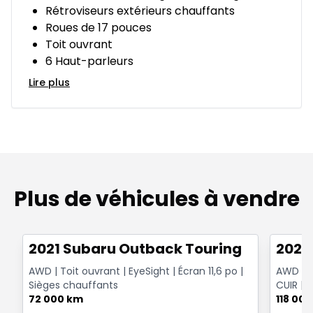
Rétroviseurs extérieurs chauffants
Roues de 17 pouces
Toit ouvrant
6 Haut-parleurs
Lire plus
Plus de véhicules à vendre
1/14
Très bonne offre
Très b
2021 Subaru Outback Touring
2021
AWD | Toit ouvrant | EyeSight | Écran 11,6 po |
AWD | T
Sièges chauffants
CUIR | 
72 000 km
CAMÉRA 
118 00