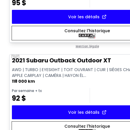
95
$
Voir les détails
Consultez l'historique
Mention légale
Previous slide
Vidéo disponible
2021 Subaru Outback Outdoor XT
AWD | TURBO | EYESIGHT | TOIT OUVRANT | CUIR | SIÈGES CH
APPLE CARPLAY | CAMÉRA | HAYON ÉL...
118 000 km
Par semaine
+ tx
92
$
Voir les détails
Consultez l'historique