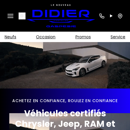
Search
Neufs
Occasion
Promos
Service
ACHETEZ EN CONFIANCE, ROULEZ EN CONFIANCE
Véhicules certifiés
Chrysler, Jeep, RAM et