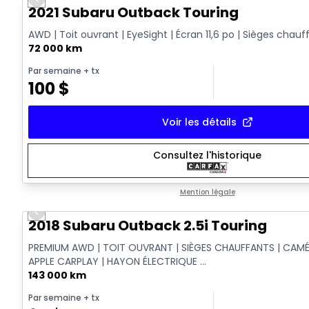
Previous slide
2021 Subaru Outback Touring
AWD | Toit ouvrant | EyeSight | Écran 11,6 po | Sièges chauf
72 000 km
Par semaine
+ tx
100
$
Voir les détails
Consultez l'historique
Mention légale
Previous slide
2018 Subaru Outback 2.5i Touring
PREMIUM AWD | TOIT OUVRANT | SIÈGES CHAUFFANTS | CAMÉ
APPLE CARPLAY | HAYON ÉLECTRIQUE ...
143 000 km
Par semaine
+ tx