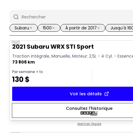
Subaru
1500
À partir de 2017
Jusqu'à 16
Previous slide
Vidéo disponible
2021 Subaru WRX STI Sport
Traction intégrale, Manuelle, Moteur: 2.5L - 4 Cyl. - Essenc
73 806 km
Par semaine
+ tx
130
$
Voir les détails
Consultez l'historique
Mention légale