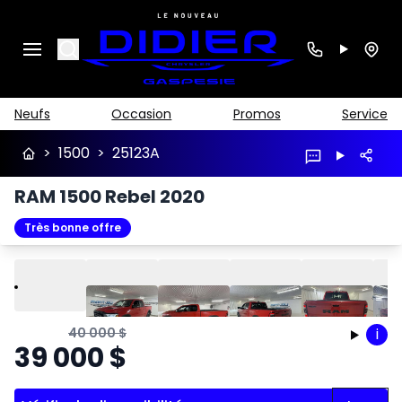
Search
Neufs
Occasion
Promos
Service
>
1500
>
25123A
RAM 1500 Rebel 2020
Très bonne offre
Lire
Précédent
Suivant
40 000
$
i
39 000
$