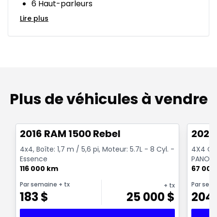
6 Haut-parleurs
Lire plus
Plus de véhicules à vendre
1/2
Très bonne offre
Très b
2016 RAM 1500 Rebel
2022
4x4, Boîte: 1,7 m / 5,6 pi, Moteur: 5.7L - 8 Cyl. -
4X4 Cre
Essence
PANORA
116 000 km
NOIR CR
67 000
Par semaine
+ tx
Par sem
+ tx
183
$
25 000
$
204