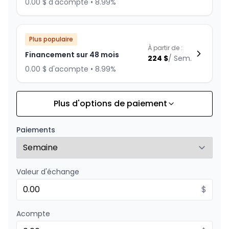
0.00 $ d'acompte • 8.99%
Plus populaire
À partir de :
Financement sur 48 mois
224
$
/
Sem.
0.00 $ d'acompte • 8.99%
Plus d'options de paiement
Financement sur 60 mois
À partir de :
Financement sur 60 mois
187
$
/
Sem.
Paiements
0.00 $ d'acompte • 8.99%
Valeur d'échange
Financement sur 36 mois
À partir de :
Financement sur 36 mois
$
286
$
/
Sem.
0.00 $ d'acompte • 8.99%
Acompte