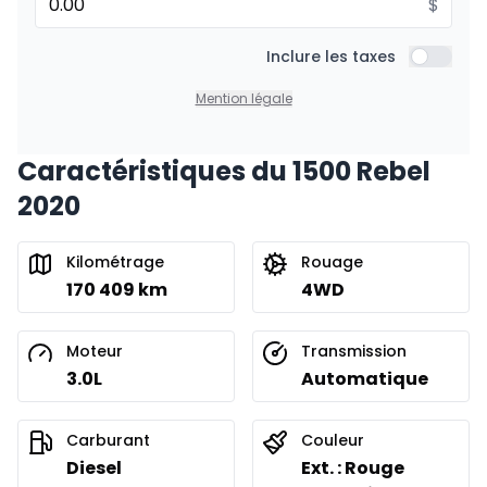
$
Financement sur 24 mois
À partir de :
Financement sur 24 mois
Inclure les taxes
411
$
/
Sem.
Inclure l
0.00 $ d'acompte • 8.99%
Mention légale
Caractéristiques du 1500 Rebel
2020
Kilométrage
Rouage
170 409 km
4WD
Moteur
Transmission
3.0L
Automatique
Carburant
Couleur
Diesel
Ext. : Rouge