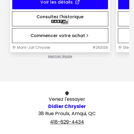
Voir les détails
Consultez l'historique
Commencer votre achat
Mont-Joli Chrysler
#
26313A
Ste-F
Mention légale
1 / 1
Venez l'essayer
Didier Chrysler
38 Rue Proulx, Amqui, QC
418-629-4434