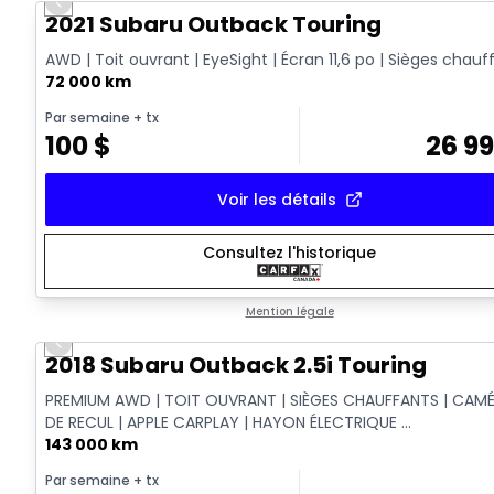
Previous slide
2021 Subaru Outback Touring
AWD | Toit ouvrant | EyeSight | Écran 11,6 po | Sièges chauf
72 000 km
Par semaine
+ tx
100
$
26 9
Voir les détails
Consultez l'historique
Mention légale
Previous slide
2018 Subaru Outback 2.5i Touring
PREMIUM AWD | TOIT OUVRANT | SIÈGES CHAUFFANTS | CAM
DE RECUL | APPLE CARPLAY | HAYON ÉLECTRIQUE ...
143 000 km
Par semaine
+ tx