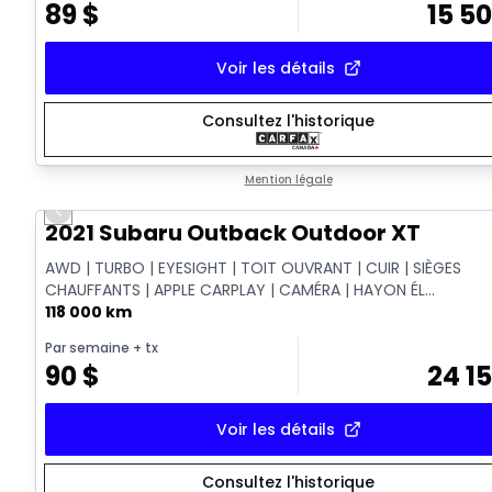
89
$
15 5
Voir les détails
Consultez l'historique
Mention légale
Previous slide
Vidéo disponible
2021 Subaru Outback Outdoor XT
AWD | TURBO | EYESIGHT | TOIT OUVRANT | CUIR | SIÈGES
CHAUFFANTS | APPLE CARPLAY | CAMÉRA | HAYON ÉL...
118 000 km
Par semaine
+ tx
90
$
24 1
Voir les détails
Consultez l'historique