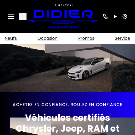
Search
Neufs
Occasion
Promos
Service
ACHETEZ EN CONFIANCE, ROULEZ EN CONFIANCE
Véhicules certifiés
Chrysler, Jeep, RAM et