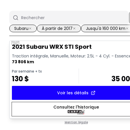
Subaru
À partir de 2017
Jusqu'à 160 000 km
Previous slide
Vidéo disponible
2021 Subaru WRX STI Sport
Traction intégrale, Manuelle, Moteur: 2.5L - 4 Cyl. - Essenc
73 806 km
Par semaine
+ tx
130
$
35 0
Voir les détails
Consultez l'historique
Mention légale