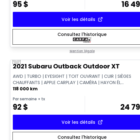
95
$
16 4
Voir les détails
Consultez l'historique
Mention légale
Previous slide
Vidéo disponible
2021 Subaru Outback Outdoor XT
AWD | TURBO | EYESIGHT | TOIT OUVRANT | CUIR | SIÈGES
CHAUFFANTS | APPLE CARPLAY | CAMÉRA | HAYON ÉL...
118 000 km
Par semaine
+ tx
92
$
24 7
Voir les détails
Consultez l'historique