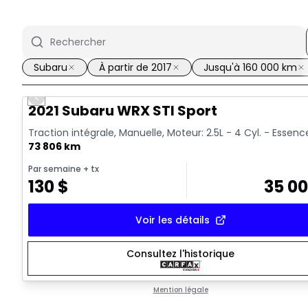
Subaru
À partir de 2017
Jusqu'à 160 000 km
Previous slide
Vidéo disponible
2021 Subaru WRX STI Sport
Traction intégrale, Manuelle, Moteur: 2.5L - 4 Cyl. - Essenc
73 806 km
Par semaine
+ tx
130
$
35 0
Voir les détails
Consultez l'historique
Mention légale