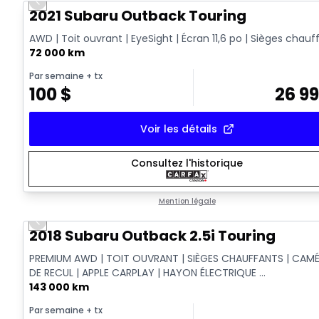
Previous slide
2021 Subaru Outback Touring
AWD | Toit ouvrant | EyeSight | Écran 11,6 po | Sièges chauf
72 000 km
Par semaine
+ tx
100
$
26 9
Voir les détails
Consultez l'historique
Mention légale
Previous slide
2018 Subaru Outback 2.5i Touring
PREMIUM AWD | TOIT OUVRANT | SIÈGES CHAUFFANTS | CAM
DE RECUL | APPLE CARPLAY | HAYON ÉLECTRIQUE ...
143 000 km
Par semaine
+ tx