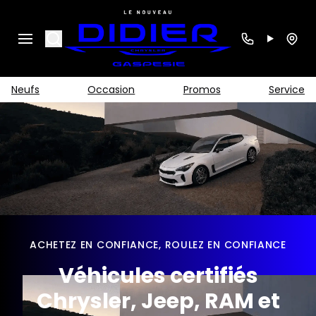
Search
Neufs
Occasion
Promos
Service
ACHETEZ EN CONFIANCE, ROULEZ EN CONFIANCE
Véhicules certifiés
Chrysler, Jeep, RAM et