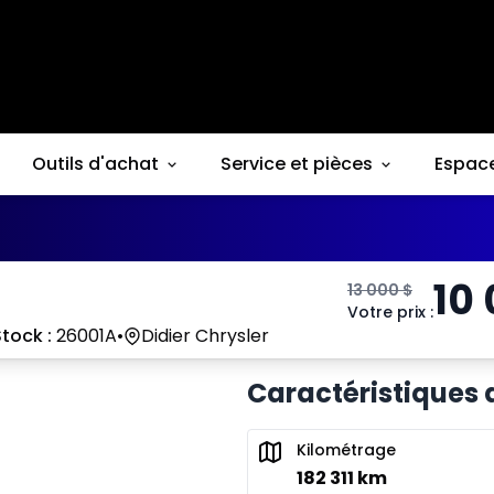
Outils d'achat
Service et pièces
Espac
10
13 000
$
Votre prix
:
tock :
26001A
•
Didier Chrysler
Caractéristiques 
Kilométrage
182 311 km