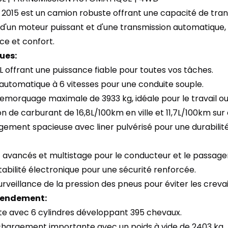
 2015 est un camion robuste offrant une capacité de tra
d'un moteur puissant et d'une transmission automatique, 
ce et confort.
ues:
L offrant une puissance fiable pour toutes vos tâches.
 automatique à 6 vitesses pour une conduite souple.
emorquage maximale de 3933 kg, idéale pour le travail ou l
 de carburant de 16,8L/100km en ville et 11,7L/100km sur
gement spacieuse avec liner pulvérisé pour une durabilit
t avancés et multistage pour le conducteur et le passage
tabilité électronique pour une sécurité renforcée.
rveillance de la pression des pneus pour éviter les crev
 rendement:
te avec 6 cylindres développant 395 chevaux.
chargement importante avec un poids à vide de 2403 kg.