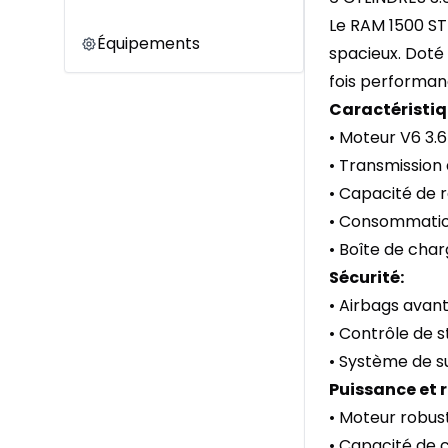
Le RAM 1500 ST
Équipements
spacieux. Doté 
fois performan
Caractéristiq
• Moteur V6 3.6
• Transmission
• Capacité de r
• Consommation
• Boîte de char
Sécurité:
• Airbags avan
• Contrôle de s
• Système de su
Puissance et
• Moteur robus
• Capacité de 