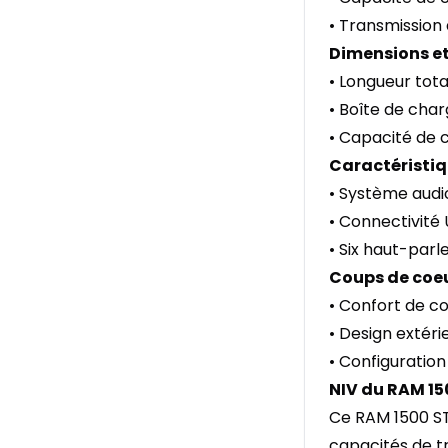
• Transmission 
Dimensions et
• Longueur tot
• Boîte de cha
• Capacité de c
Caractéristiq
• Système audi
• Connectivité
• Six haut-parl
Coups de coeu
• Confort de co
• Design extér
• Configuration
NIV du RAM 15
Ce RAM 1500 ST
capacités de t