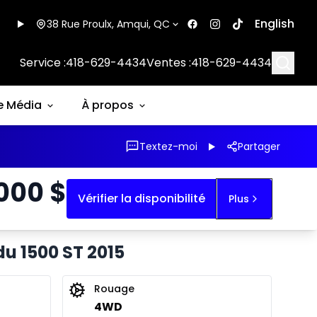
English
38 Rue Proulx, Amqui, QC
Searc
Service :
418-629-4434
Ventes :
418-629-4434
e Média
À propos
Textez-moi
Partager
 000
$
Vérifier la disponibilité
Plus
du 1500 ST 2015
Rouage
4WD