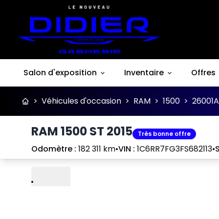
Salon d'exposition
Inventaire
Offres
>
Véhicules d'occasion
>
RAM
>
1500
>
26001A
RAM 1500 ST 2015
Très bonne offre
Odomètre :
182 311 km
•
VIN :
1C6RR7FG3FS682113
•
S
Lire
Précédent
Suivant