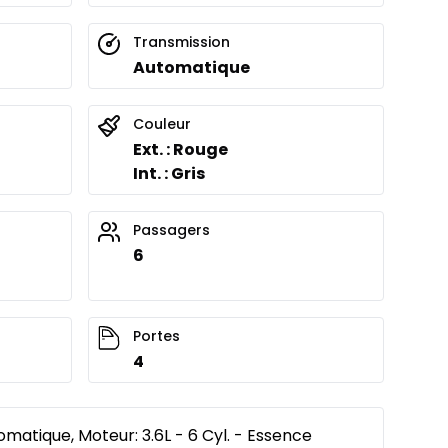
Transmission
Automatique
Couleur
Ext. : Rouge
Int. : Gris
Passagers
6
Portes
4
matique, Moteur: 3.6L - 6 Cyl. - Essence