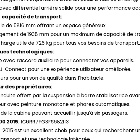
avec différentiel arrière solide pour une performance ac
 capacité de transport:
ale de 5816 mm offrant un espace généreux.
rgement de 1938 mm pour un maximum de capacité de tr
harge utile de 726 kg pour tous vos besoins de transport.
ues technologiques:
o avec raccord auxiliaire pour connecter vos appareils.
 U-Connect pour une expérience utilisateur améliorée.
eurs pour un son de qualité dans l'habitacle.
r des propriétaires:
nduite offert par la suspension à barre stabilisatrice avan
ieur avec peinture monotone et phares automatiques.
 de la cabine pouvant accueillir jusqu'à six passagers.
00 2015:
1C6RR7FG3FS682113
 2015 est un excellent choix pour ceux qui recherchent 
ransport et une technologie intégrée.