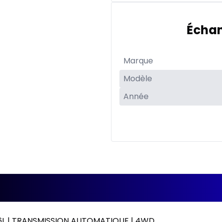
Échan
.6L | TRANSMISSION AUTOMATIQUE | 4WD