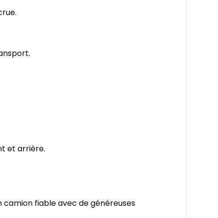
crue.
ansport.
t et arrière.
un camion fiable avec de généreuses