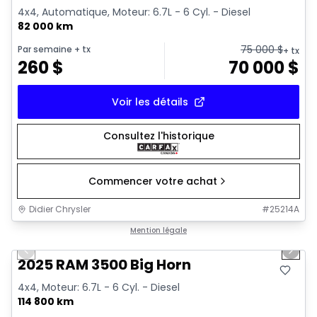
4x4, Automatique, Moteur: 6.7L - 6 Cyl. - Diesel
82 000 km
75 000
$
Par semaine
+ tx
+ tx
260
$
70 000
$
Voir les détails
Consultez l'historique
Commencer votre achat
Didier Chrysler
#
25214A
1/21
Très bonne offre
Mention légale
Previous slide
Next 
2025 RAM 3500 Big Horn
4x4, Moteur: 6.7L - 6 Cyl. - Diesel
114 800 km