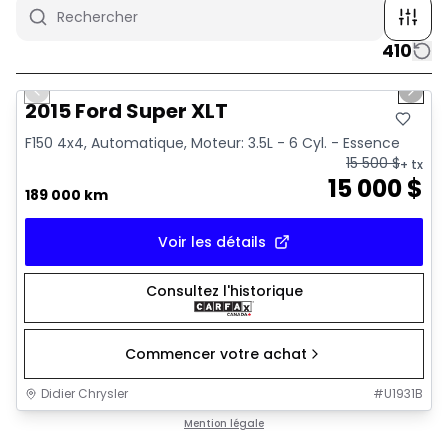
410
1/10
Très bonne offre
Previous slide
Next 
2015 Ford Super XLT
F150 4x4, Automatique, Moteur: 3.5L - 6 Cyl. - Essence
15 500
$
+ tx
15 000
$
189 000 km
Voir les détails
Consultez l'historique
Commencer votre achat
Didier Chrysler
#
U1931B
1/16
Très bonne offre
Mention légale