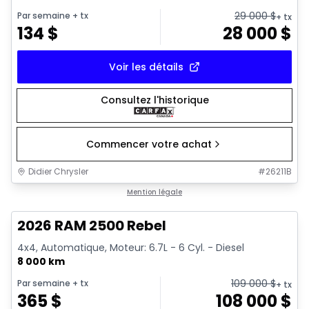
29 000
$
Par semaine
+ tx
+ tx
134
$
28 000
$
Voir les détails
Consultez l'historique
Commencer votre achat
Didier Chrysler
#
26211B
1/22
Très bonne offre
Mention légale
2026 RAM 2500 Rebel
4x4, Automatique, Moteur: 6.7L - 6 Cyl. - Diesel
8 000 km
109 000
$
Par semaine
+ tx
+ tx
365
$
108 000
$