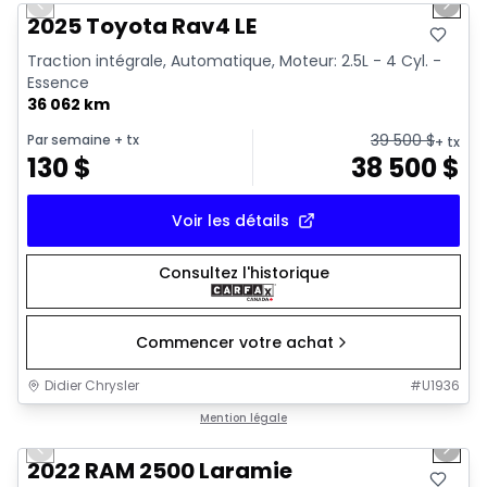
Previous slide
Next 
2025 Toyota Rav4 LE
Traction intégrale, Automatique, Moteur: 2.5L - 4 Cyl. -
Essence
36 062 km
39 500
$
Par semaine
+ tx
+ tx
130
$
38 500
$
Voir les détails
Consultez l'historique
Commencer votre achat
Didier Chrysler
#
U1936
1/20
Très bonne offre
Mention légale
Previous slide
Next 
2022 RAM 2500 Laramie