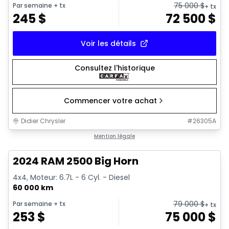
75 000
$
Par semaine
+ tx
+ tx
245
$
72 500
$
Voir les détails
Consultez l'historique
Commencer votre achat
Didier Chrysler
#
26305A
1/21
Très bonne offre
Mention légale
2024 RAM 2500 Big Horn
4x4, Moteur: 6.7L - 6 Cyl. - Diesel
60 000 km
79 000
$
Par semaine
+ tx
+ tx
253
$
75 000
$