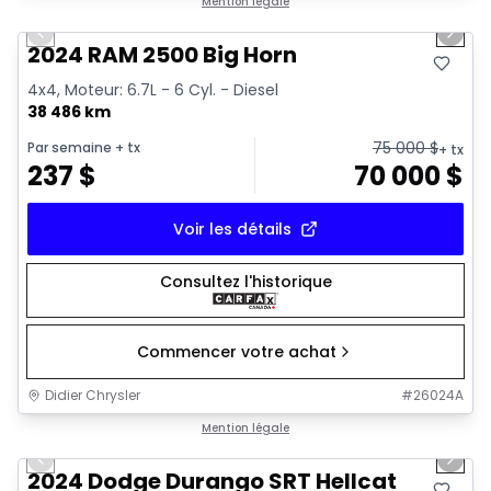
Très bonne offre
Mention légale
Previous slide
Next 
2024 RAM 2500 Big Horn
4x4, Moteur: 6.7L - 6 Cyl. - Diesel
38 486 km
75 000
$
Par semaine
+ tx
+ tx
237
$
70 000
$
Voir les détails
Consultez l'historique
Commencer votre achat
Didier Chrysler
#
26024A
1/26
Très bonne offre
Mention légale
Previous slide
Next 
2024 Dodge Durango SRT Hellcat