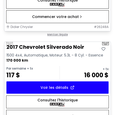
Consultez l'historique
Commencer votre achat
Didier Chrysler
#
26248A
1/15
Très bonne offre
Mention légale
Previous slide
Next 
2017 Chevrolet Silverado Noir
1500 4x4, Automatique, Moteur: 5.3L - 8 Cyl. - Essence
170 000 km
Par semaine
+ tx
+ tx
117
$
16 000
$
Voir les détails
Consultez l'historique