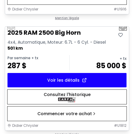
Didier Chrysler
#
U1916
1/19
Très bonne offre
Mention légale
Previous slide
Next 
2025 RAM 2500 Big Horn
4x4, Automatique, Moteur: 6.7L - 6 Cyl. - Diesel
501 km
Par semaine
+ tx
+ tx
287
$
85 000
$
Voir les détails
Consultez l'historique
Commencer votre achat
Didier Chrysler
#
U1812
1/19