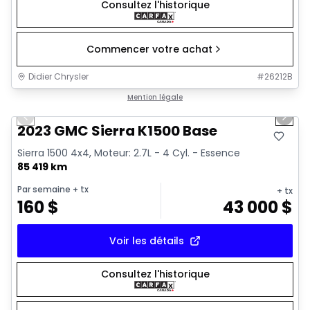
Consultez l'historique
Commencer votre achat
Didier Chrysler
#
26212B
1/17
Très bonne offre
Mention légale
Previous slide
Next 
2023 GMC Sierra K1500 Base
Sierra 1500 4x4, Moteur: 2.7L - 4 Cyl. - Essence
85 419 km
Par semaine
+ tx
+ tx
160
$
43 000
$
Voir les détails
Consultez l'historique