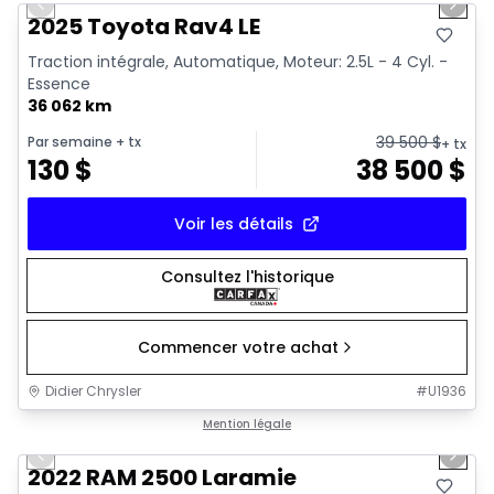
Previous slide
Next 
2025 Toyota Rav4 LE
Traction intégrale, Automatique, Moteur: 2.5L - 4 Cyl. -
Essence
36 062 km
39 500
$
Par semaine
+ tx
+ tx
130
$
38 500
$
Voir les détails
Consultez l'historique
Commencer votre achat
Didier Chrysler
#
U1936
1/20
Très bonne offre
Mention légale
Previous slide
Next 
2022 RAM 2500 Laramie