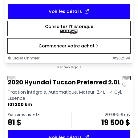
Voir les détails
Consultez l'historique
Commencer votre achat
Didier Chrysler
#
26259A
1/17
Très bonne offre
Mention légale
Previous slide
Next 
2020 Hyundai Tucson Preferred 2.0L
Traction intégrale, Automatique, Moteur: 2.4L - 4 Cyl. -
Essence
101 200 km
20 000
$
Par semaine
+ tx
+ tx
81
$
19 500
$
Voir les détails