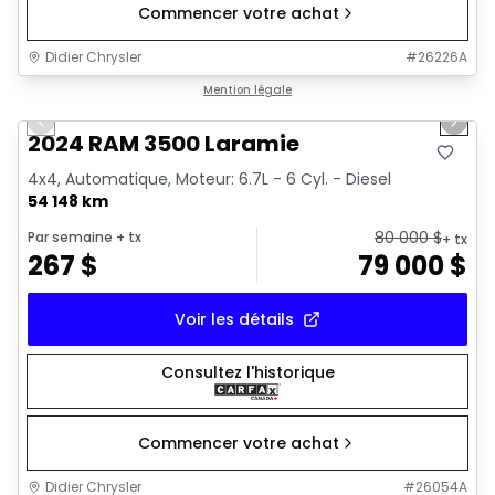
Commencer votre achat
Didier Chrysler
#
26226A
1/18
Très bonne offre
Mention légale
Previous slide
Next 
2024 RAM 3500 Laramie
4x4, Automatique, Moteur: 6.7L - 6 Cyl. - Diesel
54 148 km
80 000
$
Par semaine
+ tx
+ tx
267
$
79 000
$
Voir les détails
Consultez l'historique
Commencer votre achat
Didier Chrysler
#
26054A