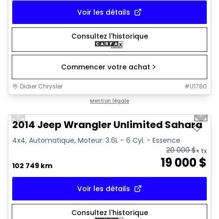
Voir les détails
Consultez l'historique
Commencer votre achat
Didier Chrysler
#
U1780
1/16
Très bonne offre
Mention légale
Previous slide
Next 
2014 Jeep Wrangler Unlimited Sahara
4x4, Automatique, Moteur: 3.6L - 6 Cyl. - Essence
20 000
$
+ tx
19 000
$
102 749 km
Voir les détails
Consultez l'historique