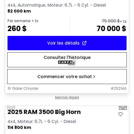
4x4, Automatique, Moteur: 6.7L - 6 Cyl. - Diesel
82 000 km
75 000
$
Par semaine
+ tx
+ tx
260
$
70 000
$
Voir les détails
Consultez l'historique
Commencer votre achat
Didier Chrysler
#
25214A
1/21
Très bonne offre
Mention légale
Previous slide
Next 
2025 RAM 3500 Big Horn
4x4, Moteur: 6.7L - 6 Cyl. - Diesel
114 800 km