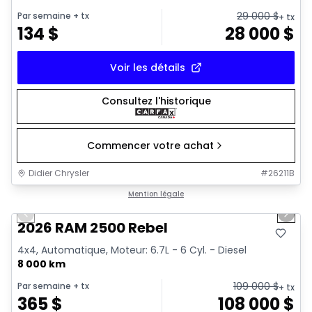
29 000
$
Par semaine
+ tx
+ tx
134
$
28 000
$
Voir les détails
Consultez l'historique
Commencer votre achat
Didier Chrysler
#
26211B
1/22
Très bonne offre
Mention légale
Previous slide
Next 
2026 RAM 2500 Rebel
4x4, Automatique, Moteur: 6.7L - 6 Cyl. - Diesel
8 000 km
109 000
$
Par semaine
+ tx
+ tx
365
$
108 000
$