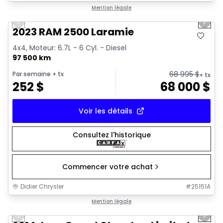
1/21
Très bonne offre
Mention légale
Previous slide
Next 
2023 RAM 2500 Laramie
4x4, Moteur: 6.7L - 6 Cyl. - Diesel
97 500 km
68 995
$
Par semaine
+ tx
+ tx
252
$
68 000
$
Voir les détails
Consultez l'historique
Commencer votre achat
Didier Chrysler
#
25151A
1/21
Très bonne offre
Mention légale
Previous slide
Next 