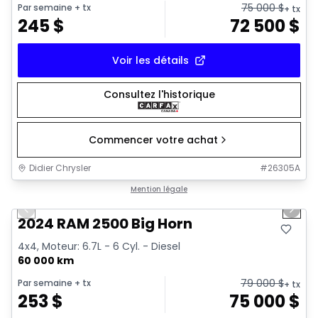
75 000
$
Par semaine
+ tx
+ tx
245
$
72 500
$
Voir les détails
Consultez l'historique
Commencer votre achat
Didier Chrysler
#
26305A
1/21
Très bonne offre
Mention légale
Previous slide
Next 
2024 RAM 2500 Big Horn
4x4, Moteur: 6.7L - 6 Cyl. - Diesel
60 000 km
79 000
$
Par semaine
+ tx
+ tx
253
$
75 000
$