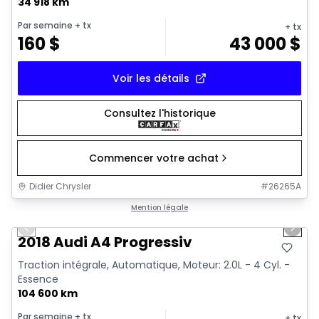
34 918 km
Par semaine
+ tx
+ tx
160
$
43 000
$
Voir les détails
Consultez l'historique
Commencer votre achat
Didier Chrysler
#
26265A
1/15
Très bonne offre
Mention légale
Previous slide
Next 
2018 Audi A4 Progressiv
Traction intégrale, Automatique, Moteur: 2.0L - 4 Cyl. -
Essence
104 600 km
Par semaine
+ tx
+ tx