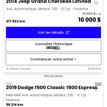
2014 Jeep Grand Cherokee Limited
4x4, Automatique, Moteur: 3.6L - 6 Cyl. - Essence
12 000
$
+ tx
10 000
$
217 622 km
Voir les détails
Consultez l'historique
Commencer votre achat
Didier Chrysler
#
26255A
1/13
Très bonne offre
Mention légale
Previous slide
Next 
2019 Dodge 1500 Classic 1500 Express
RAM RAM 4x4, Automatique, Moteur: 3.6L - 6 Cyl. -
Essence
96 214 km