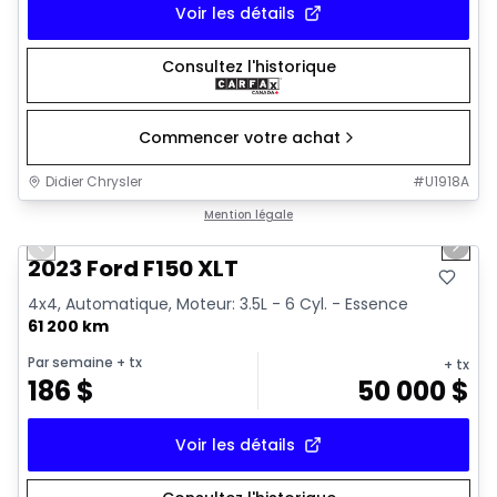
Voir les détails
Consultez l'historique
Commencer votre achat
Didier Chrysler
#
U1918A
1/19
Très bonne offre
Mention légale
Previous slide
Next 
2023 Ford F150 XLT
4x4, Automatique, Moteur: 3.5L - 6 Cyl. - Essence
61 200 km
Par semaine
+ tx
+ tx
186
$
50 000
$
Voir les détails