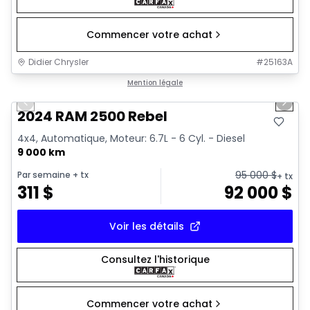
Commencer votre achat
Didier Chrysler
#
25163A
1/21
Très bonne offre
Mention légale
Previous slide
Next 
2024 RAM 2500 Rebel
4x4, Automatique, Moteur: 6.7L - 6 Cyl. - Diesel
9 000 km
95 000
$
Par semaine
+ tx
+ tx
311
$
92 000
$
Voir les détails
Consultez l'historique
Commencer votre achat