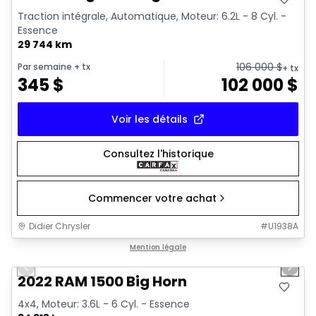
Traction intégrale, Automatique, Moteur: 6.2L - 8 Cyl. -
Essence
29 744 km
106 000
$
Par semaine
+ tx
+ tx
345
$
102 000
$
Voir les détails
Consultez l'historique
Commencer votre achat
Didier Chrysler
#
U1938A
1/19
Très bonne offre
Mention légale
Previous slide
Next 
2022 RAM 1500 Big Horn
4x4, Moteur: 3.6L - 6 Cyl. - Essence