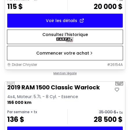
115
$
20 000
$
Voir les détails
Consultez l'historique
Commencer votre achat
Didier Chrysler
#
26154A
1/16
Très bonne offre
Mention légale
Previous slide
Next 
2019 RAM 1500 Classic Warlock
4x4, Moteur: 5.7L - 8 Cyl. - Essence
156 000 km
35 000
$
Par semaine
+ tx
+ tx
136
$
28 500
$