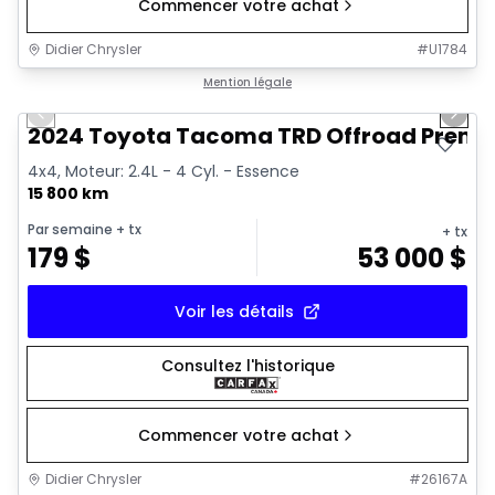
Commencer votre achat
Didier Chrysler
#
U1784
1/11
Très bonne offre
Mention légale
Previous slide
Next 
2024 Toyota Tacoma TRD Offroad Prem
4x4, Moteur: 2.4L - 4 Cyl. - Essence
15 800 km
Par semaine
+ tx
+ tx
179
$
53 000
$
Voir les détails
Consultez l'historique
Commencer votre achat
Didier Chrysler
#
26167A