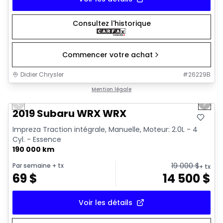
Consultez l'historique
Commencer votre achat
Didier Chrysler
#
26229B
1/13
Très bonne offre
Mention légale
Previous slide
Next 
2019 Subaru WRX WRX
Impreza Traction intégrale, Manuelle, Moteur: 2.0L - 4
Cyl. - Essence
190 000 km
19 000
$
Par semaine
+ tx
+ tx
69
$
14 500
$
Voir les détails