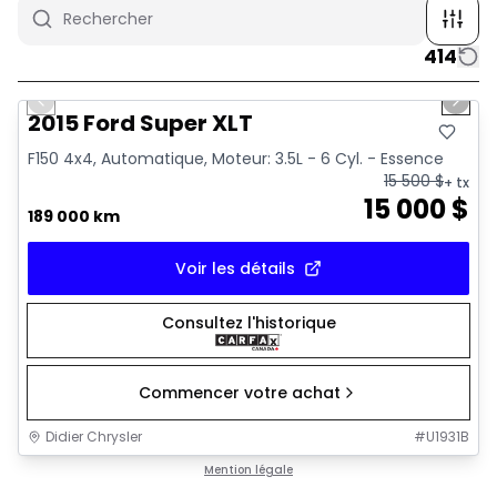
414
1/10
Très bonne offre
Previous slide
Next 
2015 Ford Super XLT
F150 4x4, Automatique, Moteur: 3.5L - 6 Cyl. - Essence
15 500
$
+ tx
15 000
$
189 000 km
Voir les détails
Consultez l'historique
Commencer votre achat
Didier Chrysler
#
U1931B
1/16
Très bonne offre
Mention légale