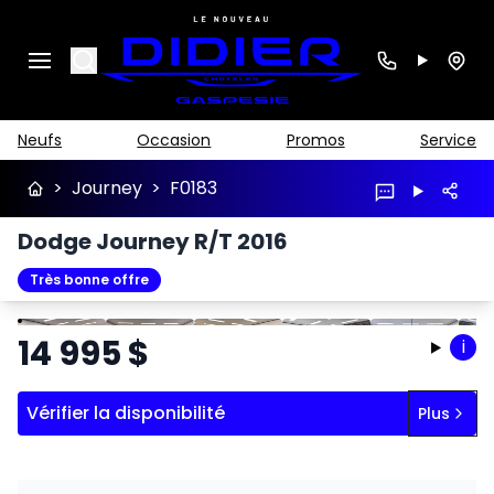
Search
Neufs
Occasion
Promos
Service
>
Journey
>
F0183
Dodge Journey R/T 2016
Très bonne offre
Arrêter
Précédent
Suivant
14 995
$
i
Vérifier la disponibilité
Plus