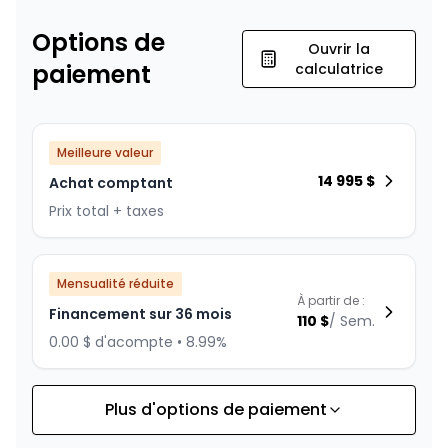
Options de
Ouvrir la
paiement
calculatrice
Meilleure valeur
14 995
$
Achat comptant
Prix total + taxes
Mensualité réduite
À partir de :
Financement sur 36 mois
110
$
/
Sem.
0.00 $ d'acompte • 8.99%
Plus d'options de paiement
Financement sur 24 mois
À partir de :
Financement sur 24 mois