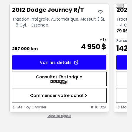
Previo
2012 Dodge Journey R/T
2024
Traction intégrale, Automatique, Moteur: 3.6L
Tractio
- 6 Cyl. - Essence
- 4 Cyl
79 664
+ tx
Par sem
4 950
$
142
287 000 km
Voir les détails
Consultez l'historique
Commencer votre achat
Ste-Foy Chrysler
#
H0182A
Mont-J
Mention légale
1 / 1