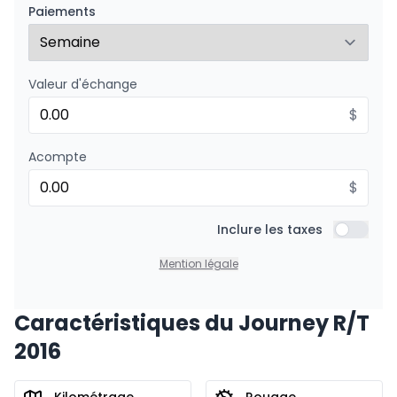
158
$
/
Sem.
Paiements
0.00 $ d'acompte • 8.99%
Valeur d'échange
$
Acompte
$
Inclure les taxes
Inclure l
Mention légale
Caractéristiques du Journey R/T
2016