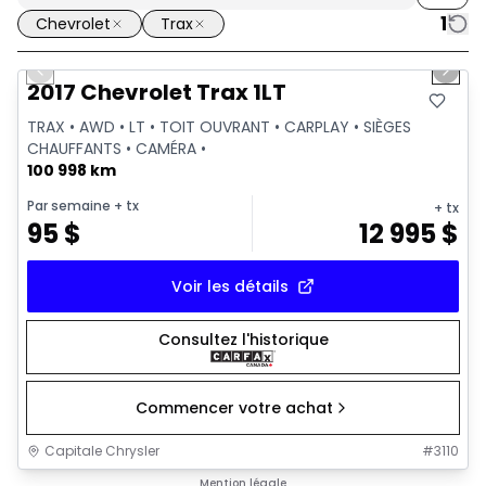
1
Chevrolet
Trax
1/32
Très bonne offre
Previous slide
Next 
Vidéo disponible
2017 Chevrolet Trax 1LT
TRAX • AWD • LT • TOIT OUVRANT • CARPLAY • SIÈGES
CHAUFFANTS • CAMÉRA •
100 998 km
Par semaine
+ tx
+ tx
95
$
12 995
$
Voir les détails
Consultez l'historique
Commencer votre achat
Capitale Chrysler
#
3110
Mention légale