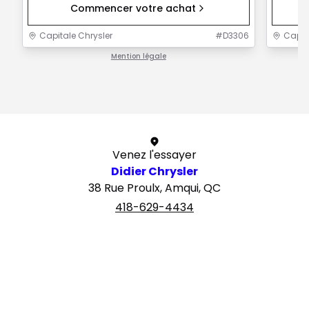
Commencer votre achat
Capitale Chrysler
#
D3306
Capit
Mention légale
1 / 1
Venez l'essayer
Didier Chrysler
38 Rue Proulx, Amqui, QC
418-629-4434