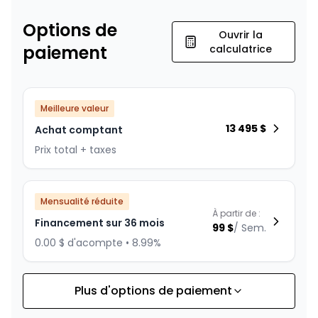
Options de
Ouvrir la
paiement
calculatrice
Meilleure valeur
13 495
$
Achat comptant
Prix total + taxes
Mensualité réduite
À partir de :
Financement sur 36 mois
99
$
/
Sem.
0.00 $ d'acompte • 8.99%
Plus d'options de paiement
Financement sur 24 mois
À partir de :
Financement sur 24 mois