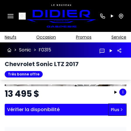
Search
Neufs
Occasion
Promos
Service
>
Sonic
>
F0315
Chevrolet Sonic LTZ 2017
Très bonne offre
Arrêter
Précédent
Suivant
13 495
$
i
Vérifier la disponibilité
Plus