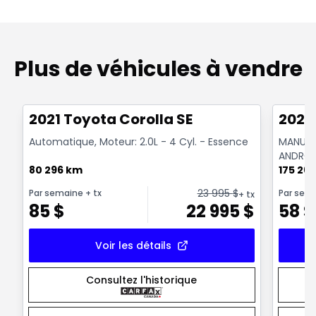
Plus de véhicules à vendre
1/30
Très bonne offre
Très b
2021 Toyota Corolla SE
2020
Automatique, Moteur: 2.0L - 4 Cyl. - Essence
MANUELL
ANDROI
80 296 km
175 26
23 995
$
Par semaine
+ tx
Par sem
+ tx
85
$
22 995
$
58
$
Voir les détails
Consultez l'historique