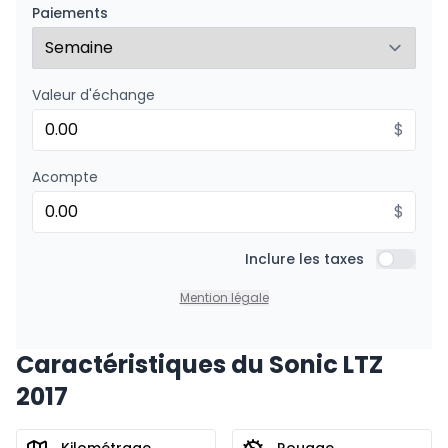
142
$
/
Sem.
Paiements
0.00 $ d'acompte • 8.99%
Valeur d'échange
$
Acompte
$
Inclure les taxes
Inclure l
Mention légale
Caractéristiques du Sonic LTZ
2017