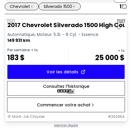
1
Chevrolet
Silverado 1500
1/14
Très bonne offre
Previous slide
Next 
Vidéo disponible
2017 Chevrolet Silverado 1500 High Coun
Automatique, Moteur: 5.3L - 8 Cyl. - Essence
149 931 km
Par semaine
+ tx
+ tx
183
$
25 000
$
Voir les détails
Consultez l'historique
Commencer votre achat
Mont-Joli Chrysler
#
26296A
Mention légale