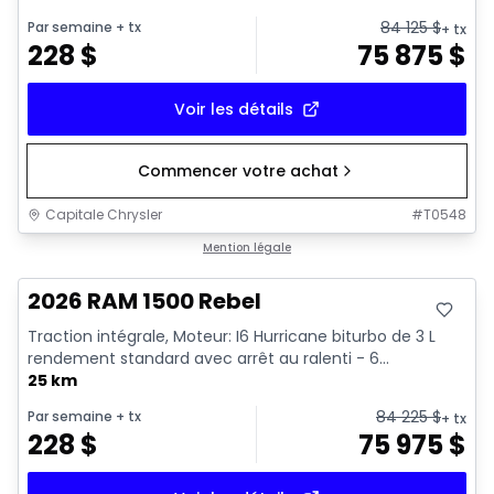
84 125
$
Par semaine
+ tx
+ tx
228
$
75 875
$
Voir les détails
Commencer votre achat
Capitale Chrysler
#
T0548
En stock
Mention légale
2026 RAM 1500 Rebel
Traction intégrale, Moteur: I6 Hurricane biturbo de 3 L
rendement standard avec arrêt au ralenti - 6...
25 km
84 225
$
Par semaine
+ tx
+ tx
228
$
75 975
$