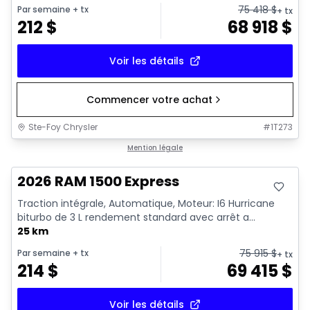
75 418
$
Par semaine
+ tx
+ tx
212
$
68 918
$
Voir les détails
Commencer votre achat
Ste-Foy Chrysler
#
1T273
En stock
Mention légale
2026 RAM 1500 Express
Traction intégrale, Automatique, Moteur: I6 Hurricane
biturbo de 3 L rendement standard avec arrêt a...
25 km
75 915
$
Par semaine
+ tx
+ tx
214
$
69 415
$
Voir les détails