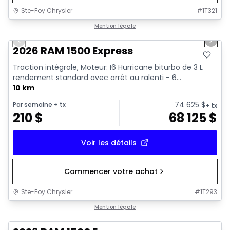
Ste-Foy Chrysler
#
1T321
1/17
En stock
Mention légale
Previous slide
Next 
2026 RAM 1500 Express
Traction intégrale, Moteur: I6 Hurricane biturbo de 3 L
rendement standard avec arrêt au ralenti - 6...
10 km
74 625
$
Par semaine
+ tx
+ tx
210
$
68 125
$
Voir les détails
Commencer votre achat
Ste-Foy Chrysler
#
1T293
En stock
Mention légale