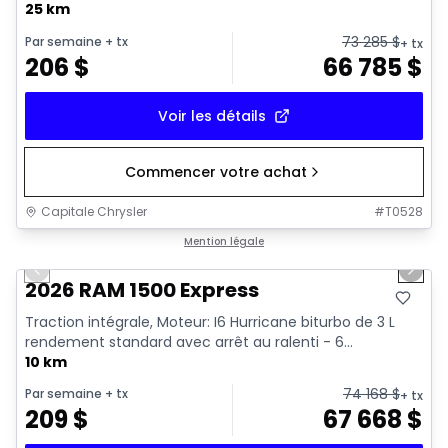
25 km
73 285
$
Par semaine
+ tx
+ tx
206
$
66 785
$
Voir les détails
Commencer votre achat
Capitale Chrysler
#
T0528
1/7
En stock
Mention légale
Previous slide
Next 
2026 RAM 1500 Express
Traction intégrale, Moteur: I6 Hurricane biturbo de 3 L
rendement standard avec arrêt au ralenti - 6...
10 km
74 168
$
Par semaine
+ tx
+ tx
209
$
67 668
$