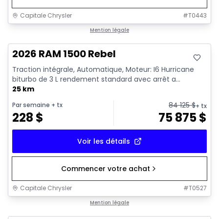
Capitale Chrysler
#
T0443
En stock
Mention légale
2026 RAM 1500 Rebel
Traction intégrale, Automatique, Moteur: I6 Hurricane
biturbo de 3 L rendement standard avec arrêt a...
25 km
84 125
$
Par semaine
+ tx
+ tx
228
$
75 875
$
Voir les détails
Commencer votre achat
Capitale Chrysler
#
T0527
En stock
Mention légale