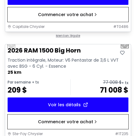
Commencer votre achat
Capitale Chrysler
#
T0486
1/20
En stock
Mention légale
Previous slide
Next 
2026 RAM 1500 Big Horn
Traction intégrale, Moteur: V6 Pentastar de 3,6 L VVT
avec BSG - 6 Cyl. - Essence
25 km
77 008
$
Par semaine
+ tx
+ tx
209
$
71 008
$
Voir les détails
Commencer votre achat
Ste-Foy Chrysler
#
1T235