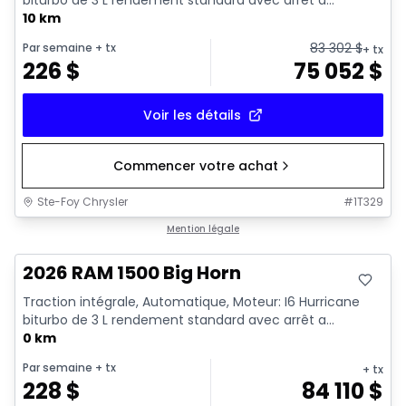
10 km
83 302
$
Par semaine
+ tx
+ tx
226
$
75 052
$
Voir les détails
Commencer votre achat
Ste-Foy Chrysler
#
1T329
En stock
Mention légale
2026 RAM 1500 Big Horn
Traction intégrale, Automatique, Moteur: I6 Hurricane
biturbo de 3 L rendement standard avec arrêt a...
0 km
Par semaine
+ tx
+ tx
228
$
84 110
$