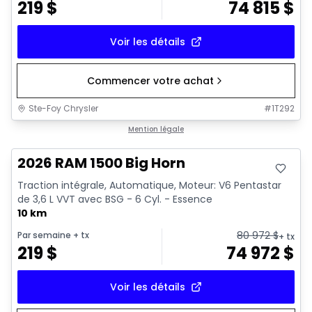
219
$
74 815
$
Voir les détails
Commencer votre achat
Ste-Foy Chrysler
#
1T292
En stock
Mention légale
2026 RAM 1500 Big Horn
Traction intégrale, Automatique, Moteur: V6 Pentastar
de 3,6 L VVT avec BSG - 6 Cyl. - Essence
10 km
80 972
$
Par semaine
+ tx
+ tx
219
$
74 972
$
Voir les détails