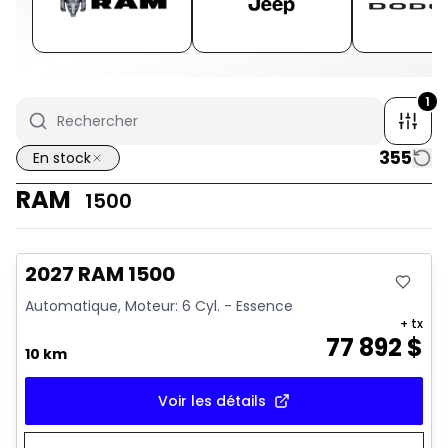
1
355
En stock
RAM
1500
En stock
2027 RAM 1500
Automatique, Moteur: 6 Cyl. - Essence
+ tx
77 892
$
10 km
Voir les détails