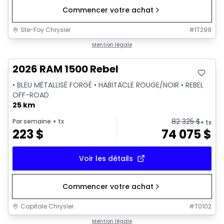
Commencer votre achat
Ste-Foy Chrysler
#
1T299
En stock
Mention légale
2026 RAM 1500 Rebel
• BLEU MÉTALLISÉ FORGÉ • HABITACLE ROUGE/NOIR • REBEL
OFF-ROAD
25 km
82 325
$
Par semaine
+ tx
+ tx
223
$
74 075
$
Voir les détails
Commencer votre achat
Capitale Chrysler
#
T0102
En stock
Mention légale