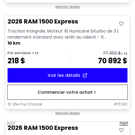
En stock
Mention légale
2026 RAM 1500 Express
Traction intégrale, Moteur: I6 Hurricane biturbo de 3 L
rendement standard avec arrêt au ralenti - 6...
10 km
77 392
$
Par semaine
+ tx
+ tx
218
$
70 892
$
Voir les détails
Commencer votre achat
Ste-Foy Chrysler
#
1T290
1/16
En stock
Mention légale
Previous slide
Next 
2026 RAM 1500 Express