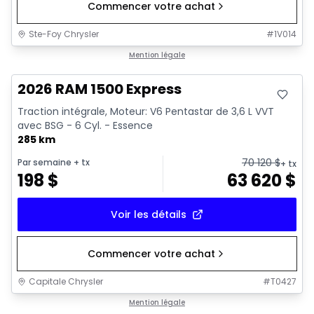
Commencer votre achat
Ste-Foy Chrysler
#
1V014
En stock
Mention légale
2026 RAM 1500 Express
Traction intégrale, Moteur: V6 Pentastar de 3,6 L VVT
avec BSG - 6 Cyl. - Essence
285 km
70 120
$
Par semaine
+ tx
+ tx
198
$
63 620
$
Voir les détails
Commencer votre achat
Capitale Chrysler
#
T0427
En stock
Mention légale