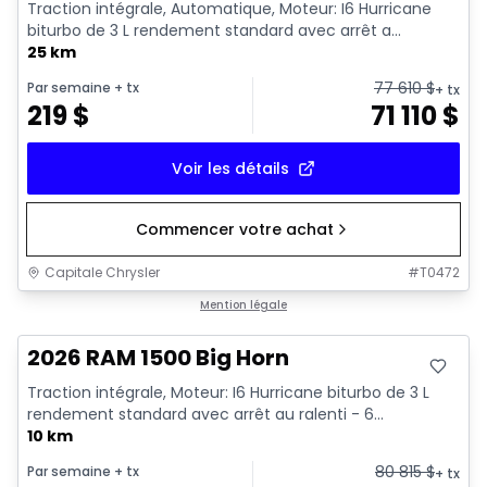
Traction intégrale, Automatique, Moteur: I6 Hurricane
biturbo de 3 L rendement standard avec arrêt a...
25 km
77 610
$
Par semaine
+ tx
+ tx
219
$
71 110
$
Voir les détails
Commencer votre achat
Capitale Chrysler
#
T0472
En stock
Mention légale
2026 RAM 1500 Big Horn
Traction intégrale, Moteur: I6 Hurricane biturbo de 3 L
rendement standard avec arrêt au ralenti - 6...
10 km
80 815
$
Par semaine
+ tx
+ tx