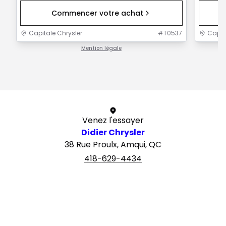
Commencer votre achat
Capitale Chrysler
#
T0537
Capit
Mention légale
1 / 1
Venez l'essayer
Didier Chrysler
38 Rue Proulx, Amqui, QC
418-629-4434