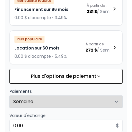
Mensualité réduite
À partir de :
Financement sur 96 mois
231
$
/
Sem.
0.00 $ d'acompte • 3.49%
Plus populaire
À partir de :
Location sur 60 mois
272
$
/
Sem.
0.00 $ d'acompte • 5.49%
Plus d'options de paiement
Financement sur 84 mois
À partir de :
Financement sur 84 mois
251
$
/
Sem.
Paiements
0.00 $ d'acompte • 2.49%
Valeur d'échange
Financement sur 72 mois
À partir de :
Financement sur 72 mois
$
281
$
/
Sem.