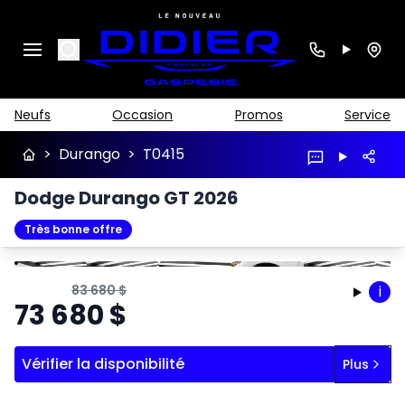
Search
Neufs
Occasion
Promos
Service
>
Durango
>
T0415
Dodge Durango GT 2026
Très bonne offre
Arrêter
Précédent
Suivant
83 680
$
i
73 680
$
Vérifier la disponibilité
Plus