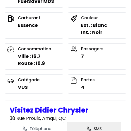
FuelSaver MDS
Location sur 54 mois
À partir de :
Location sur 54 mois
281
$
/
Sem.
Carburant
Couleur
0.00 $ d'acompte • 4.99%
Essence
Ext. : Blanc
Int. : Noir
Location sur 51 mois
Consommation
Passagers
À partir de :
Location sur 51 mois
284
$
/
Sem.
Ville : 16.7
7
0.00 $ d'acompte • 4.99%
Route : 10.9
Catégorie
Portes
Location sur 48 mois
VUS
4
À partir de :
Location sur 48 mois
291
$
/
Sem.
0.00 $ d'acompte • 4.99%
Visitez Didier Chrysler
38 Rue Proulx, Amqui, QC
Location sur 42 mois
À partir de :
Téléphone
SMS
Location sur 42 mois