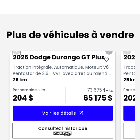
Plus de véhicules à vendre
1/6
Très bonne offre
Très b
Previous slide
Next slide
Previo
2026 Dodge Durango GT Plus
2026
Traction intégrale, Automatique, Moteur: V6
Tractio
Pentastar de 3,6 L VVT avec arrêt au ralenti -
Pentast
6 Cyl. - ...
25 km
6 Cyl. - .
25 km
73 675
$
Par semaine
+ tx
Par sem
+ tx
204
$
65 175
$
202
Voir les détails
Consultez l'historique