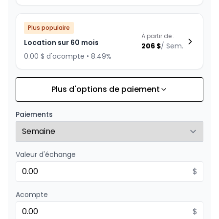
Plus populaire
À partir de :
Location sur 60 mois
206
$
/
Sem.
0.00 $ d'acompte • 8.49%
Plus d'options de paiement
Financement sur 84 mois
À partir de :
Financement sur 84 mois
195
$
/
Sem.
Paiements
0.00 $ d'acompte • 4.99%
Valeur d'échange
Financement sur 72 mois
À partir de :
Financement sur 72 mois
$
222
$
/
Sem.
0.00 $ d'acompte • 4.99%
Acompte
$