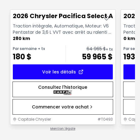
Très bonne offre
Très b
2026 Chrysler Pacifica Select AWD
2027
Traction intégrale, Automatique, Moteur: V6
Tractio
Pentastar de 3,6 L VVT avec arrêt au ralenti -
Pentast
6 Cyl. - ...
280 km
6 Cyl. - .
0 km
64 965
$
Par semaine
+ tx
Par sem
+ tx
180
$
59 965
$
193
Voir les détails
Consultez l'historique
Commencer votre achat
Capitale Chrysler
#
T0493
Capit
Mention légale
1 / 1