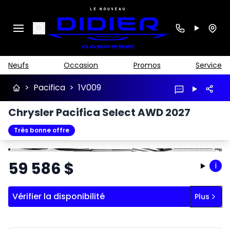
Search
Neufs
Occasion
Promos
Service
>
Pacifica
>
1V009
Chrysler Pacifica Select AWD 2027
Très bonne offre
Arrêter
Précédent
Suivant
59 586
$
i
Vérifier la disponibilité
Plus