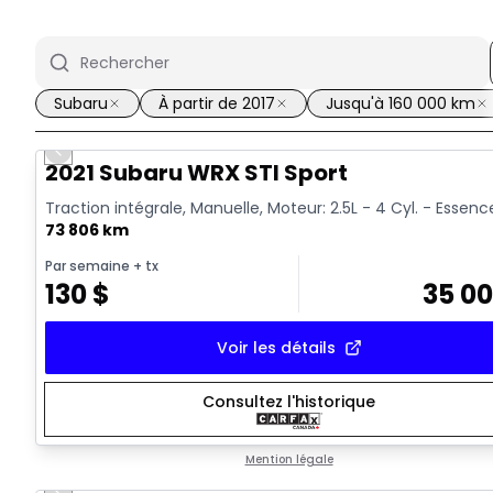
Subaru
À partir de 2017
Jusqu'à 160 000 km
Previous slide
Vidéo disponible
2021 Subaru WRX STI Sport
Traction intégrale, Manuelle, Moteur: 2.5L - 4 Cyl. - Essenc
73 806 km
Par semaine
+ tx
130
$
35 0
Voir les détails
Consultez l'historique
Mention légale