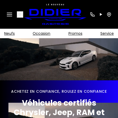
Search
Neufs
Occasion
Promos
Service
ACHETEZ EN CONFIANCE, ROULEZ EN CONFIANCE
Véhicules certifiés
Chrysler, Jeep, RAM et