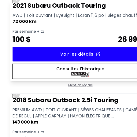
Previous slide
2021 Subaru Outback Touring
AWD | Toit ouvrant | EyeSight | Écran 11,6 po | Sièges chauf
72 000 km
Par semaine
+ tx
100
$
26 9
Voir les détails
Consultez l'historique
Mention légale
Previous slide
2018 Subaru Outback 2.5i Touring
PREMIUM AWD | TOIT OUVRANT | SIÈGES CHAUFFANTS | CAM
DE RECUL | APPLE CARPLAY | HAYON ÉLECTRIQUE ...
143 000 km
Par semaine
+ tx