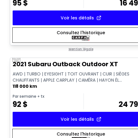
95
$
16 4
Voir les détails
Consultez l'historique
Mention légale
Previous slide
Vidéo disponible
2021 Subaru Outback Outdoor XT
AWD | TURBO | EYESIGHT | TOIT OUVRANT | CUIR | SIÈGES
CHAUFFANTS | APPLE CARPLAY | CAMÉRA | HAYON ÉL...
118 000 km
Par semaine
+ tx
92
$
24 7
Voir les détails
Consultez l'historique