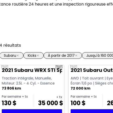
ance routière 24 heures et une inspection rigoureuse ef
4
résultats
Subaru
Kicks
À partir de 2017
Jusqu'à 160 00
1/16
Previous slide
Next slide
Previous slide
Vidéo disponible
2021 Subaru WRX STI Sport
2021 Subaru Ou
Traction intégrale, Manuelle,
AWD | Toit ouvrant | Eye
Moteur: 2.5L - 4 Cyl. - Essence
Écran 11,6 po | Sièges c
73 806 km
72 000 km
Par semaine
+ tx
Par semaine
+ tx
+ tx
130
$
35 000
$
100
$
2