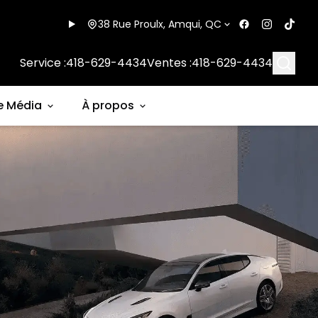
38 Rue Proulx, Amqui, QC
Searc
Service :
418-629-4434
Ventes :
418-629-4434
e Média
À propos