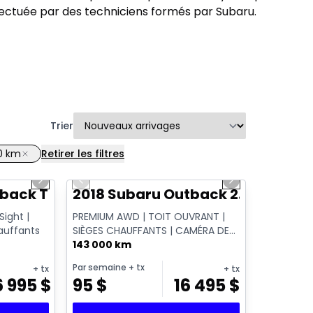
fectuée par des techniciens formés par Subaru.
Trier
0 km
Retirer les filtres
1/14
1/11
Next slide
Previous slide
Next slide
tback Touring
2018 Subaru Outback 2.5i Tourin
Sight |
PREMIUM AWD | TOIT OUVRANT |
hauffants
SIÈGES CHAUFFANTS | CAMÉRA DE
RECUL | APPLE CARPLAY | HAYON
143 000 km
ÉLECTRIQUE ...
Par semaine
+ tx
+ tx
+ tx
6 995
$
95
$
16 495
$