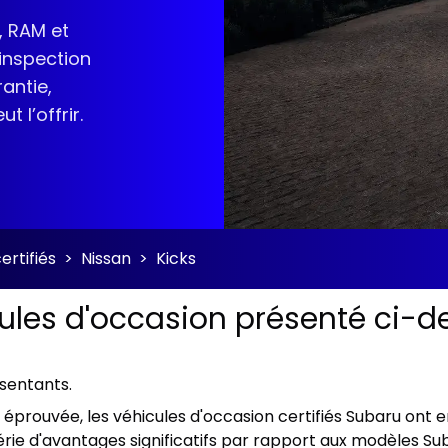
, RAM et
 inspection
antie,
 l’offrir.
ertifiés
>
Nissan
>
Kicks
cules d'occasion présenté ci-de
ésentants.
ien éprouvée, les véhicules d'occasion certifiés Subaru on
rie d'avantages significatifs par rapport aux modèles Sub