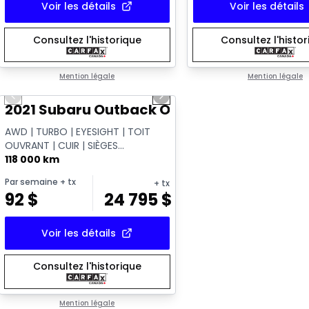
Voir les détails
Voir les détails
Consultez l'historique
Consultez l'histo
1/14
Mention légale
Mention légale
Previous slide
Next slide
Vidéo disponible
2021 Subaru Outback Outdoor XT
AWD | TURBO | EYESIGHT | TOIT
OUVRANT | CUIR | SIÈGES
CHAUFFANTS | APPLE CARPLAY |
118 000 km
CAMÉRA | HAYON ÉL...
Par semaine
+ tx
+ tx
92
$
24 795
$
Voir les détails
Consultez l'historique
Mention légale