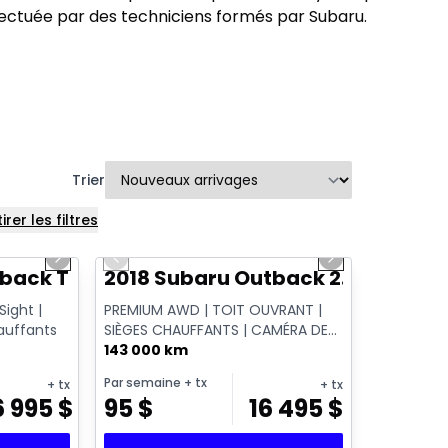
fectuée par des techniciens formés par Subaru.
Trier
irer les filtres
1/14
1/11
Next slide
Previous slide
Next slide
tback Touring
2018 Subaru Outback 2.5i Tourin
Sight |
PREMIUM AWD | TOIT OUVRANT |
hauffants
SIÈGES CHAUFFANTS | CAMÉRA DE
RECUL | APPLE CARPLAY | HAYON
143 000 km
ÉLECTRIQUE ...
Par semaine
+ tx
+ tx
+ tx
6 995
$
95
$
16 495
$