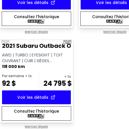
Voir les détails
Voir les détails
Consultez l'historique
Consultez l'histo
1/14
Mention légale
Mention légale
Previous slide
Next slide
Vidéo disponible
2021 Subaru Outback Outdoor XT
AWD | TURBO | EYESIGHT | TOIT
OUVRANT | CUIR | SIÈGES
CHAUFFANTS | APPLE CARPLAY |
118 000 km
CAMÉRA | HAYON ÉL...
Par semaine
+ tx
+ tx
92
$
24 795
$
Voir les détails
Consultez l'historique
Mention légale