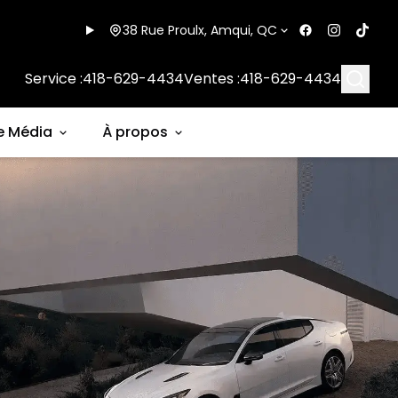
38 Rue Proulx, Amqui, QC
Searc
Service :
418-629-4434
Ventes :
418-629-4434
e Média
À propos