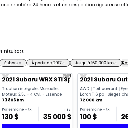
ance routière 24 heures et une inspection rigoureuse ef
4
résultats
Subaru
À partir de 2017
Jusqu'à 160 000 km
Ret
1/16
Previous slide
Next slide
Previous slide
Vidéo disponible
2021 Subaru WRX STI Sport
2021 Subaru Ou
Traction intégrale, Manuelle,
AWD | Toit ouvrant | Eye
Moteur: 2.5L - 4 Cyl. - Essence
Écran 11,6 po | Sièges c
73 806 km
72 000 km
Par semaine
+ tx
Par semaine
+ tx
+ tx
130
$
35 000
$
100
$
2