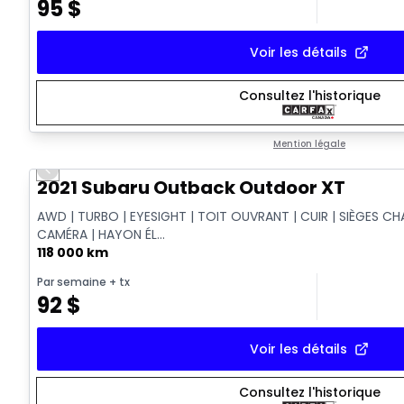
95
$
Voir les détails
Consultez l'historique
Mention légale
Previous slide
Vidéo disponible
2021 Subaru Outback Outdoor XT
AWD | TURBO | EYESIGHT | TOIT OUVRANT | CUIR | SIÈGES CH
CAMÉRA | HAYON ÉL...
118 000 km
Par semaine
+ tx
92
$
Voir les détails
Consultez l'historique