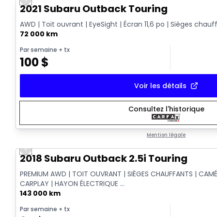
Previous slide
2021 Subaru Outback Touring
AWD | Toit ouvrant | EyeSight | Écran 11,6 po | Sièges chauf
72 000 km
Par semaine
+ tx
100
$
Voir les détails
Consultez l'historique
Mention légale
Previous slide
2018 Subaru Outback 2.5i Touring
PREMIUM AWD | TOIT OUVRANT | SIÈGES CHAUFFANTS | CAMÉR
CARPLAY | HAYON ÉLECTRIQUE ...
143 000 km
Par semaine
+ tx