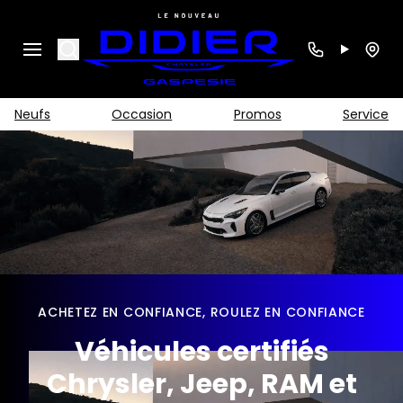
Search
Neufs
Occasion
Promos
Service
ACHETEZ EN CONFIANCE, ROULEZ EN CONFIANCE
Véhicules certifiés
Chrysler, Jeep, RAM et