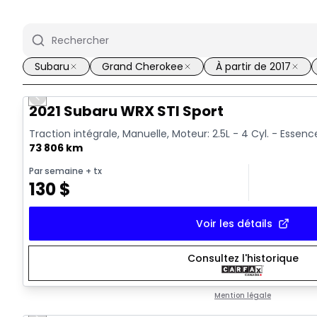
Subaru
Grand Cherokee
À partir de 2017
Previous slide
Vidéo disponible
2021 Subaru WRX STI Sport
Traction intégrale, Manuelle, Moteur: 2.5L - 4 Cyl. - Essenc
73 806 km
Par semaine
+ tx
130
$
Voir les détails
Consultez l'historique
Mention légale