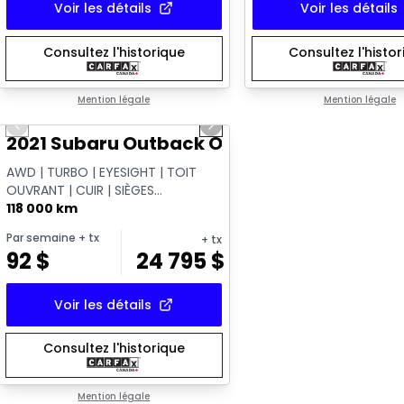
Voir les détails
Voir les détails
Consultez l'historique
Consultez l'histo
1/14
Mention légale
Mention légale
Previous slide
Next slide
Vidéo disponible
2021 Subaru Outback Outdoor XT
AWD | TURBO | EYESIGHT | TOIT
OUVRANT | CUIR | SIÈGES
CHAUFFANTS | APPLE CARPLAY |
118 000 km
CAMÉRA | HAYON ÉL...
Par semaine
+ tx
+ tx
92
$
24 795
$
Voir les détails
Consultez l'historique
Mention légale