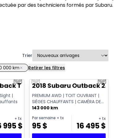
fectuée par des techniciens formés par Subaru.
Trier
60 000 km
Retirer les filtres
1/14
1/11
Next slide
Previous slide
Next slide
tback Touring
2018 Subaru Outback 2.5i Tourin
Sight |
PREMIUM AWD | TOIT OUVRANT |
hauffants
SIÈGES CHAUFFANTS | CAMÉRA DE
RECUL | APPLE CARPLAY | HAYON
143 000 km
ÉLECTRIQUE ...
Par semaine
+ tx
+ tx
+ tx
6 995
$
95
$
16 495
$