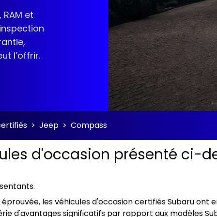
, RAM et
 inspection
antie,
 l’offrir.
ertifiés
>
Jeep
>
Compass
cules d'occasion présenté ci-de
ésentants.
ien éprouvée, les véhicules d'occasion certifiés Subaru on
rie d'avantages significatifs par rapport aux modèles Sub