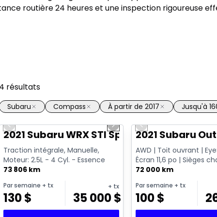
ance routière 24 heures et une inspection rigoureuse ef
4
résultats
Subaru
Compass
À partir de 2017
Jusqu'à 1
1/16
Previous slide
Next slide
Previous slide
Vidéo disponible
2021 Subaru WRX STI Sport
2021 Subaru Ou
Traction intégrale, Manuelle,
AWD | Toit ouvrant | Eye
Moteur: 2.5L - 4 Cyl. - Essence
Écran 11,6 po | Sièges c
73 806 km
72 000 km
Par semaine
+ tx
Par semaine
+ tx
+ tx
130
$
35 000
$
100
$
2