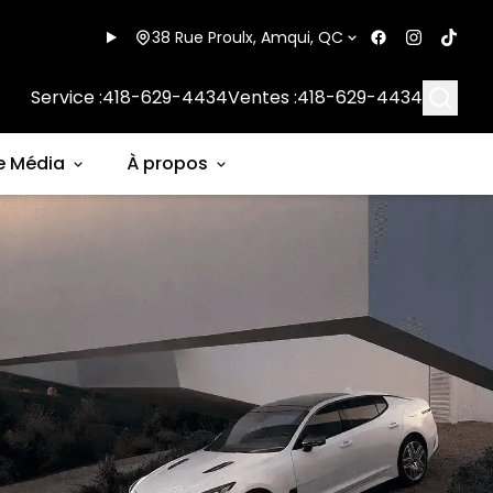
38 Rue Proulx, Amqui, QC
Searc
Service :
418-629-4434
Ventes :
418-629-4434
e Média
À propos