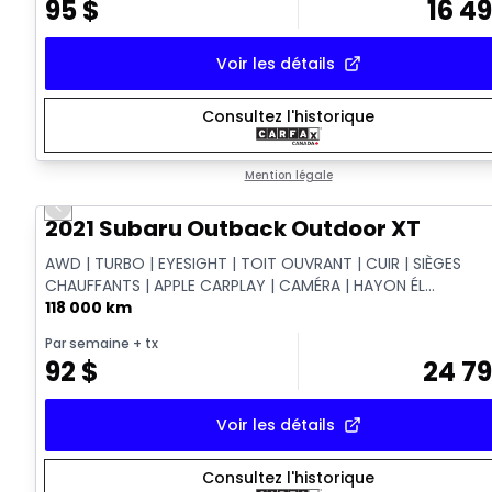
95
$
16 4
Voir les détails
Consultez l'historique
Mention légale
Previous slide
Vidéo disponible
2021 Subaru Outback Outdoor XT
AWD | TURBO | EYESIGHT | TOIT OUVRANT | CUIR | SIÈGES
CHAUFFANTS | APPLE CARPLAY | CAMÉRA | HAYON ÉL...
118 000 km
Par semaine
+ tx
92
$
24 7
Voir les détails
Consultez l'historique