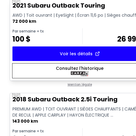
Previous slide
2021 Subaru Outback Touring
AWD | Toit ouvrant | EyeSight | Écran 11,6 po | Sièges chauf
72 000 km
Par semaine
+ tx
100
$
26 9
Voir les détails
Consultez l'historique
Mention légale
Previous slide
2018 Subaru Outback 2.5i Touring
PREMIUM AWD | TOIT OUVRANT | SIÈGES CHAUFFANTS | CAM
DE RECUL | APPLE CARPLAY | HAYON ÉLECTRIQUE ...
143 000 km
Par semaine
+ tx