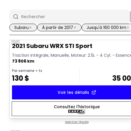
Subaru
À partir de 2017
Jusqu'à 160 000 km
Previous slide
Vidéo disponible
2021 Subaru WRX STI Sport
Traction intégrale, Manuelle, Moteur: 2.5L - 4 Cyl. - Essenc
73 806 km
Par semaine
+ tx
130
$
35 0
Voir les détails
Consultez l'historique
Mention légale