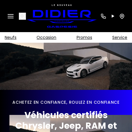
Search
Neufs
Occasion
Promos
Service
ACHETEZ EN CONFIANCE, ROULEZ EN CONFIANCE
Véhicules certifiés
Chrysler, Jeep, RAM et