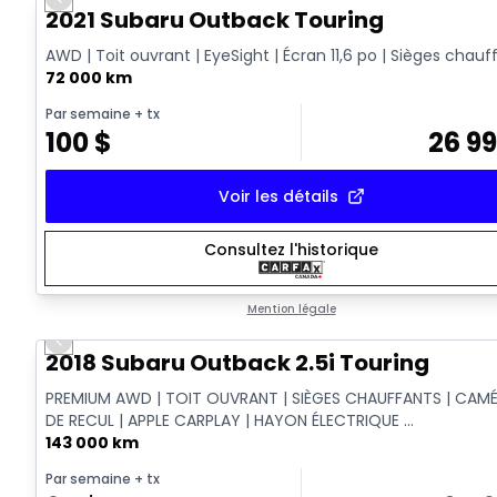
Previous slide
2021 Subaru Outback Touring
AWD | Toit ouvrant | EyeSight | Écran 11,6 po | Sièges chauf
72 000 km
Par semaine
+ tx
100
$
26 9
Voir les détails
Consultez l'historique
Mention légale
Previous slide
2018 Subaru Outback 2.5i Touring
PREMIUM AWD | TOIT OUVRANT | SIÈGES CHAUFFANTS | CAM
DE RECUL | APPLE CARPLAY | HAYON ÉLECTRIQUE ...
143 000 km
Par semaine
+ tx