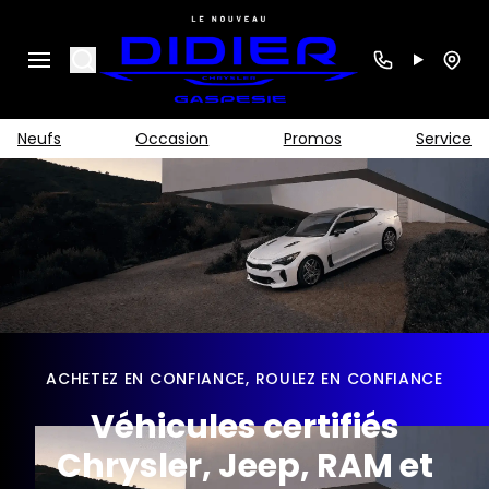
Search
Neufs
Occasion
Promos
Service
ACHETEZ EN CONFIANCE, ROULEZ EN CONFIANCE
Véhicules certifiés
Chrysler, Jeep, RAM et