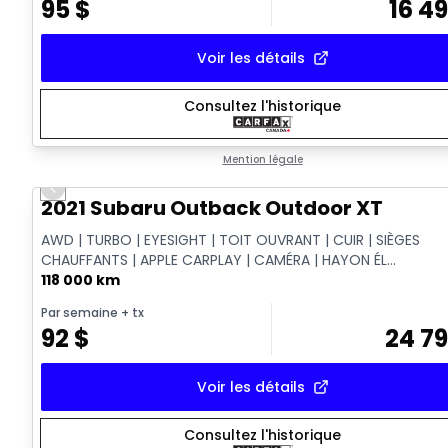
95
$
16 4
Voir les détails
Consultez l'historique
Mention légale
Previous slide
Vidéo disponible
2021 Subaru Outback Outdoor XT
AWD | TURBO | EYESIGHT | TOIT OUVRANT | CUIR | SIÈGES
CHAUFFANTS | APPLE CARPLAY | CAMÉRA | HAYON ÉL...
118 000 km
Par semaine
+ tx
92
$
24 7
Voir les détails
Consultez l'historique