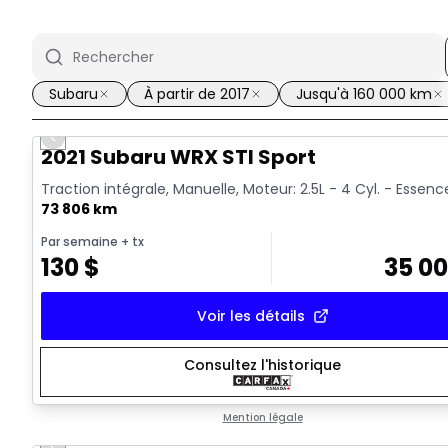
Subaru
À partir de 2017
Jusqu'à 160 000 km
Previous slide
Vidéo disponible
2021 Subaru WRX STI Sport
Traction intégrale, Manuelle, Moteur: 2.5L - 4 Cyl. - Essenc
73 806 km
Par semaine
+ tx
130
$
35 0
Voir les détails
Consultez l'historique
Mention légale