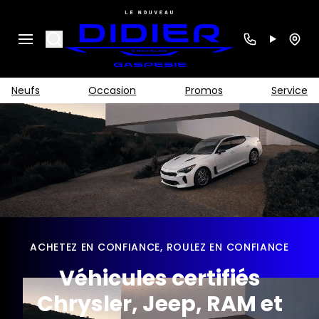
Search
Neufs
Occasion
Promos
Service
ACHETEZ EN CONFIANCE, ROULEZ EN CONFIANCE
Véhicules certifiés
Chrysler, Jeep, RAM et