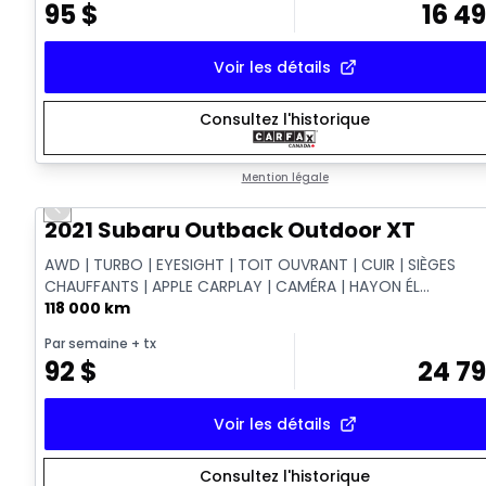
95
$
16 4
Voir les détails
Consultez l'historique
Mention légale
Previous slide
Vidéo disponible
2021 Subaru Outback Outdoor XT
AWD | TURBO | EYESIGHT | TOIT OUVRANT | CUIR | SIÈGES
CHAUFFANTS | APPLE CARPLAY | CAMÉRA | HAYON ÉL...
118 000 km
Par semaine
+ tx
92
$
24 7
Voir les détails
Consultez l'historique