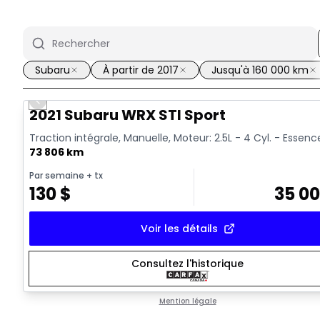
Subaru
À partir de 2017
Jusqu'à 160 000 km
Previous slide
Vidéo disponible
2021 Subaru WRX STI Sport
Traction intégrale, Manuelle, Moteur: 2.5L - 4 Cyl. - Essenc
73 806 km
Par semaine
+ tx
130
$
35 0
Voir les détails
Consultez l'historique
Mention légale