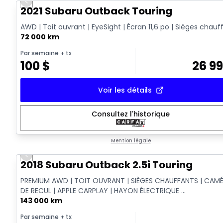
Previous slide
2021 Subaru Outback Touring
AWD | Toit ouvrant | EyeSight | Écran 11,6 po | Sièges chauf
72 000 km
Par semaine
+ tx
100
$
26 9
Voir les détails
Consultez l'historique
Mention légale
Previous slide
2018 Subaru Outback 2.5i Touring
PREMIUM AWD | TOIT OUVRANT | SIÈGES CHAUFFANTS | CAM
DE RECUL | APPLE CARPLAY | HAYON ÉLECTRIQUE ...
143 000 km
Par semaine
+ tx