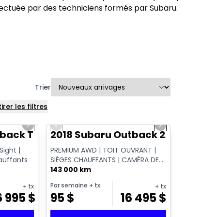
fectuée par des techniciens formés par Subaru.
Trier
irer les filtres
1/14
1/11
Next slide
Previous slide
Next slide
tback Touring
2018 Subaru Outback 2.5i Tourin
Sight |
PREMIUM AWD | TOIT OUVRANT |
hauffants
SIÈGES CHAUFFANTS | CAMÉRA DE
RECUL | APPLE CARPLAY | HAYON
143 000 km
ÉLECTRIQUE ...
Par semaine
+ tx
+ tx
+ tx
6 995
$
95
$
16 495
$