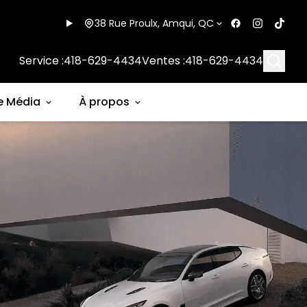
38 Rue Proulx, Amqui, QC
Searc
Service :
418-629-4434
Ventes :
418-629-4434
e Média
À propos