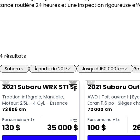
ance routière 24 heures et une inspection rigoureuse ef
4
résultats
Subaru
À partir de 2017
Jusqu'à 160 000 km
Ret
1/16
Previous slide
Next slide
Previous slide
Vidéo disponible
2021 Subaru WRX STI Sport
2021 Subaru Ou
Traction intégrale, Manuelle,
AWD | Toit ouvrant | Eye
Moteur: 2.5L - 4 Cyl. - Essence
Écran 11,6 po | Sièges c
73 806 km
72 000 km
Par semaine
+ tx
Par semaine
+ tx
+ tx
130
$
35 000
$
100
$
2