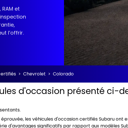
, RAM et
 inspection
antie,
 l’offrir.
ertifiés
>
Chevrolet
>
Colorado
cules d'occasion présenté ci-de
ésentants.
ien éprouvée, les véhicules d'occasion certifiés Subaru on
rie d'avantages significatifs par rapport aux modèles Sub