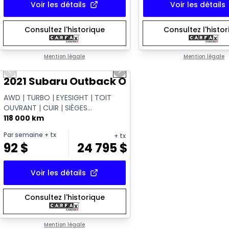
Voir les détails
Voir les détails
Consultez l'historique
Consultez l'histo
1/14
Mention légale
Mention légale
Previous slide
Next slide
Vidéo disponible
2021 Subaru Outback Outdoor XT
AWD | TURBO | EYESIGHT | TOIT
OUVRANT | CUIR | SIÈGES
CHAUFFANTS | APPLE CARPLAY |
118 000 km
CAMÉRA | HAYON ÉL...
Par semaine
+ tx
+ tx
92
$
24 795
$
Voir les détails
Consultez l'historique
Mention légale