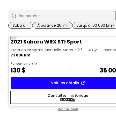
Subaru
À partir de 2017
Jusqu'à 160 000 km
Previous slide
Vidéo disponible
2021 Subaru WRX STI Sport
Traction intégrale, Manuelle, Moteur: 2.5L - 4 Cyl. - Essenc
73 806 km
Par semaine
+ tx
130
$
35 0
Voir les détails
Consultez l'historique
Mention légale