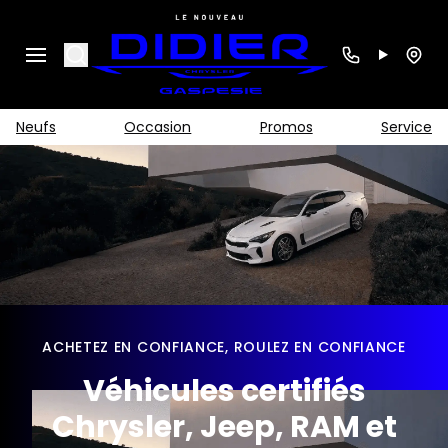
Search
Neufs
Occasion
Promos
Service
ACHETEZ EN CONFIANCE, ROULEZ EN CONFIANCE
Véhicules certifiés
Chrysler, Jeep, RAM et