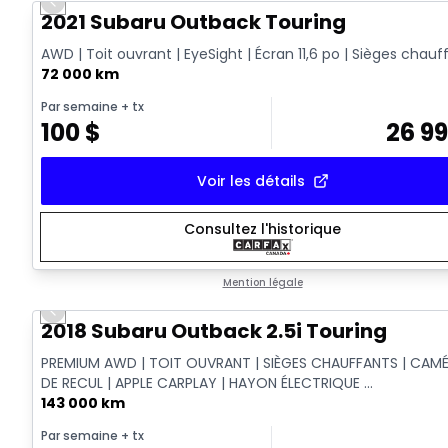
Previous slide
2021 Subaru Outback Touring
AWD | Toit ouvrant | EyeSight | Écran 11,6 po | Sièges chauf
72 000 km
Par semaine
+ tx
100
$
26 9
Voir les détails
Consultez l'historique
Mention légale
Previous slide
2018 Subaru Outback 2.5i Touring
PREMIUM AWD | TOIT OUVRANT | SIÈGES CHAUFFANTS | CAM
DE RECUL | APPLE CARPLAY | HAYON ÉLECTRIQUE ...
143 000 km
Par semaine
+ tx