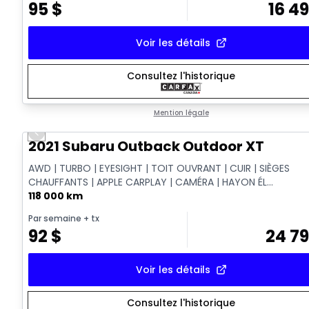
95
$
16 4
Voir les détails
Consultez l'historique
Mention légale
Previous slide
Vidéo disponible
2021 Subaru Outback Outdoor XT
AWD | TURBO | EYESIGHT | TOIT OUVRANT | CUIR | SIÈGES
CHAUFFANTS | APPLE CARPLAY | CAMÉRA | HAYON ÉL...
118 000 km
Par semaine
+ tx
92
$
24 7
Voir les détails
Consultez l'historique