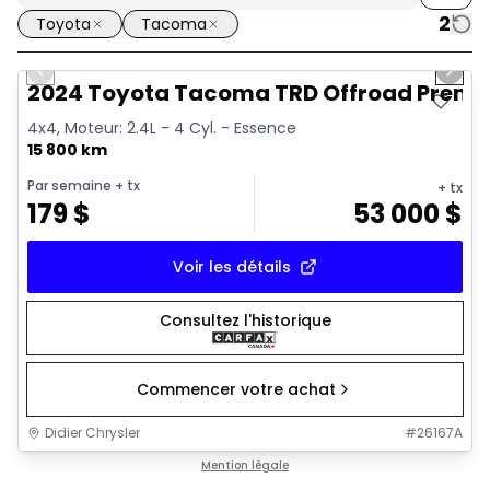
2
Toyota
Tacoma
1/11
Très bonne offre
Previous slide
Next 
2024 Toyota Tacoma TRD Offroad Prem
4x4, Moteur: 2.4L - 4 Cyl. - Essence
15 800 km
Par semaine
+ tx
+ tx
179
$
53 000
$
Voir les détails
Consultez l'historique
Commencer votre achat
Didier Chrysler
#
26167A
1/35
Très bonne offre
Mention légale