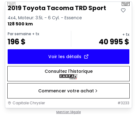
Previous slide
Next 
Vidéo disponible
2019 Toyota Tacoma TRD Sport
4x4, Moteur: 3.5L - 6 Cyl. - Essence
128 500 km
Par semaine
+ tx
+ tx
196
$
40 995
$
Voir les détails
Consultez l'historique
Commencer votre achat
Capitale Chrysler
#
3233
Mention légale