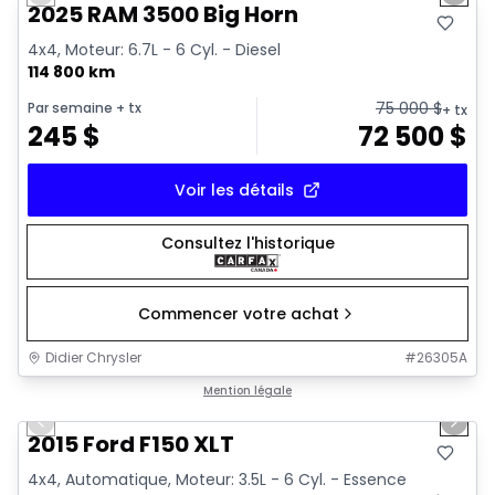
Previous slide
Next 
2025 RAM 3500 Big Horn
4x4, Moteur: 6.7L - 6 Cyl. - Diesel
114 800 km
75 000
$
Par semaine
+ tx
+ tx
245
$
72 500
$
Voir les détails
Consultez l'historique
Commencer votre achat
Didier Chrysler
#
26305A
1/10
Très bonne offre
Mention légale
Previous slide
Next 
2015 Ford F150 XLT
4x4, Automatique, Moteur: 3.5L - 6 Cyl. - Essence