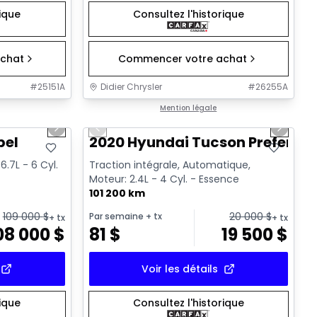
rique
Consultez l'historique
chat
Commencer votre achat
#
25151A
Didier Chrysler
#
26255A
1/22
1/17
Très bonne offre
Mention légale
Next slide
Previous slide
Next sl
bel
2020 Hyundai Tucson Preferred
.7L - 6 Cyl.
Traction intégrale, Automatique,
Moteur: 2.4L - 4 Cyl. - Essence
101 200 km
109 000
$
20 000
$
Par semaine
+ tx
+ tx
+ tx
08 000
$
81
$
19 500
$
Voir les détails
rique
Consultez l'historique