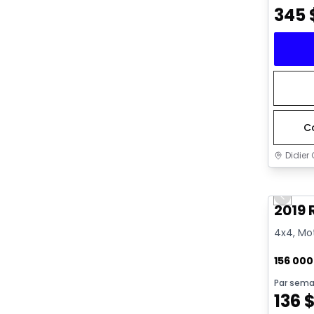
345
C
Didier 
Très b
Previo
2019 
4x4, Mot
156 00
Par sema
136