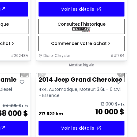
Voir les détails
rique
Consultez l'historique
chat
Commencer votre achat
#
26248A
Didier Chrysler
#
U1784
1/21
1/21
Très bonne offre
Mention légale
Next slide
Previous slide
Next sl
ramie
2014 Jeep Grand Cherokee Lim
 Diesel
4x4, Automatique, Moteur: 3.6L - 6 Cyl.
- Essence
12 000
$
+ tx
68 995
$
+ tx
10 000
$
68 000
$
217 622 km
Voir les détails