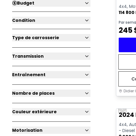
Budget
4x4, Mot
114 800
Condition
Par sema
245
Type de carrosserie
Transmission
Entraînement
C
Didier 
Nombre de places
Très b
Previo
Couleur extérieure
2024
4x4, Aut
Motorisation
- Diesel