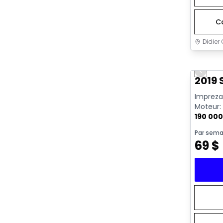
C
Didier 
Très b
Previo
2019
Impreza 
Moteur: 
190 00
Par sema
69
$