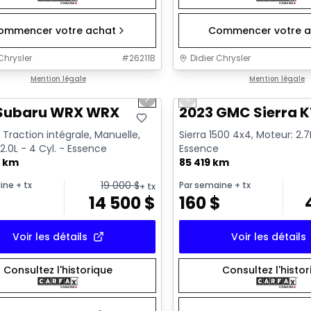
ommencer votre achat
Commencer votre a
Chrysler
#
26211B
Didier Chrysler
1/13
onne offre
Mention légale
Très bonne offre
Mention légale
us slide
Next slide
Previous slide
 Subaru WRX WRX
2023 GMC Sierra K
Traction intégrale, Manuelle,
Sierra 1500 4x4, Moteur: 2.7L
2.0L - 4 Cyl. - Essence
Essence
0 km
85 419 km
19 000
$
ine
+ tx
Par semaine
+ tx
+ tx
14 500
$
160
$
Voir les détails
Voir les détails
Consultez l'historique
Consultez l'histo