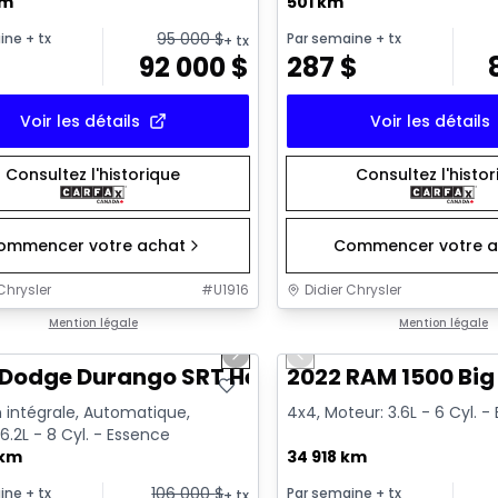
km
501 km
95 000
$
ine
+ tx
Par semaine
+ tx
+ tx
92 000
$
287
$
Voir les détails
Voir les détails
Consultez l'historique
Consultez l'histo
ommencer votre achat
Commencer votre a
Chrysler
#
U1916
Didier Chrysler
1/26
onne offre
Mention légale
Très bonne offre
Mention légale
us slide
Next slide
Previous slide
Dodge Durango SRT Hellcat
2022 RAM 1500 Big
 intégrale, Automatique,
4x4, Moteur: 3.6L - 6 Cyl. 
6.2L - 8 Cyl. - Essence
 km
34 918 km
106 000
$
ine
+ tx
Par semaine
+ tx
+ tx