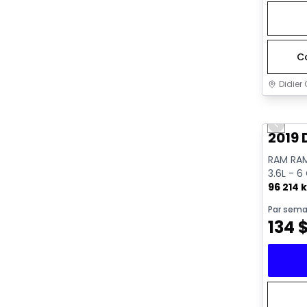
C
Didier 
Très b
Previo
2019 
RAM RAM
3.6L - 6
96 214 
Par sema
134