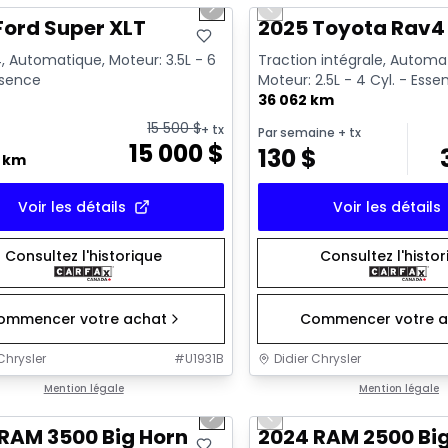
us slide
Next slide
Previous slide
Ford Super XLT
2025 Toyota Rav4 
, Automatique, Moteur: 3.5L - 6
Traction intégrale, Automa
ssence
Moteur: 2.5L - 4 Cyl. - Ess
36 062 km
15 500
$
+ tx
Par semaine
+ tx
15 000
$
130
$
0 km
Voir les détails
Voir les détails
Consultez l'historique
Consultez l'histo
ommencer votre achat
Commencer votre a
Chrysler
#
U1931B
Didier Chrysler
1/21
onne offre
Mention légale
Très bonne offre
Mention légale
us slide
Next slide
Previous slide
RAM 3500 Big Horn
2024 RAM 2500 Bi