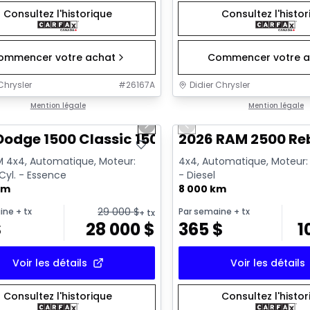
Consultez l'historique
Consultez l'histo
ommencer votre achat
Commencer votre a
Chrysler
#
26167A
Didier Chrysler
1/13
onne offre
Mention légale
Très bonne offre
Mention légale
us slide
Next slide
Previous slide
Dodge 1500 Classic 1500 Express
2026 RAM 2500 Re
 4x4, Automatique, Moteur:
4x4, Automatique, Moteur: 6
 Cyl. - Essence
- Diesel
km
8 000 km
29 000
$
ine
+ tx
Par semaine
+ tx
+ tx
$
28 000
$
365
$
1
Voir les détails
Voir les détails
Consultez l'historique
Consultez l'histo