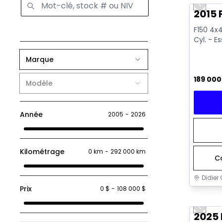
Previo
2015 
F150 4x4
Cyl. - E
Marque
189 00
Modèle
Année
2005
-
2026
Kilométrage
0 km
-
292 000 km
C
Didier 
Prix
0 $
-
108 000 $
Très b
Previo
2025 