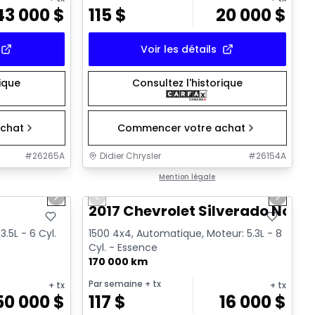
43 000
$
115
$
20 000
$
Voir les détails
rique
Consultez l'historique
chat
Commencer votre achat
#
26265A
Didier Chrysler
#
26154A
1/19
1/15
Très bonne offre
Mention légale
Next slide
Previous slide
Next sl
T
2017 Chevrolet Silverado Noir
.5L - 6 Cyl.
1500 4x4, Automatique, Moteur: 5.3L - 8
Cyl. - Essence
170 000 km
Par semaine
+ tx
+ tx
+ tx
50 000
$
117
$
16 000
$