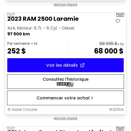
1/21
Très bonne offre
Mention légale
Previous slide
Next 
2023 RAM 2500 Laramie
4x4, Moteur: 6.7L - 6 Cyl. - Diesel
97 500 km
68 995
$
Par semaine
+ tx
+ tx
252
$
68 000
$
Voir les détails
Consultez l'historique
Commencer votre achat
Didier Chrysler
#
25151A
1/21
Très bonne offre
Mention légale
Previous slide
Next 