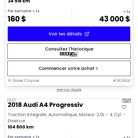
34 918 km
Par semaine
+ tx
+ tx
160
$
43 000
$
Voir les détails
Consultez l'historique
Commencer votre achat
Didier Chrysler
#
26265A
1/15
Très bonne offre
Mention légale
Previous slide
Next 
2018 Audi A4 Progressiv
Traction intégrale, Automatique, Moteur: 2.0L - 4 Cyl. -
Essence
104 600 km
Par semaine
+ tx
+ tx