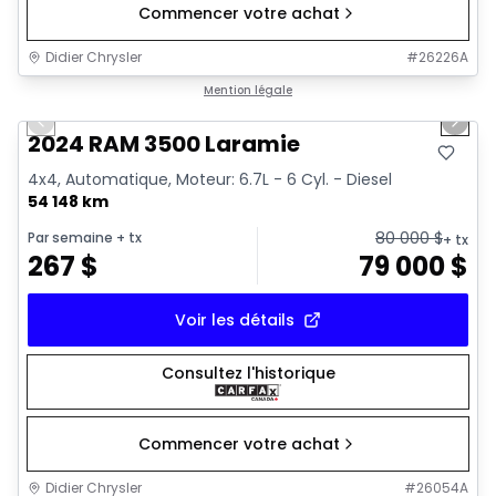
Commencer votre achat
Didier Chrysler
#
26226A
1/18
Très bonne offre
Mention légale
Previous slide
Next 
2024 RAM 3500 Laramie
4x4, Automatique, Moteur: 6.7L - 6 Cyl. - Diesel
54 148 km
80 000
$
Par semaine
+ tx
+ tx
267
$
79 000
$
Voir les détails
Consultez l'historique
Commencer votre achat
Didier Chrysler
#
26054A