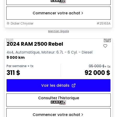
Commencer votre achat
Didier Chrysler
#
25163A
1/21
Très bonne offre
Mention légale
Previous slide
Next 
2024 RAM 2500 Rebel
4x4, Automatique, Moteur: 6.7L - 6 Cyl. - Diesel
9 000 km
95 000
$
Par semaine
+ tx
+ tx
311
$
92 000
$
Voir les détails
Consultez l'historique
Commencer votre achat