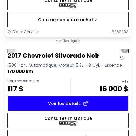
Consultez l'historique
Commencer votre achat
Didier Chrysler
#
26248A
1/15
Très bonne offre
Mention légale
Previous slide
Next 
2017 Chevrolet Silverado Noir
1500 4x4, Automatique, Moteur: 5.3L - 8 Cyl. - Essence
170 000 km
Par semaine
+ tx
+ tx
117
$
16 000
$
Voir les détails
Consultez l'historique