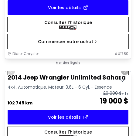
Voir les détails
Consultez l'historique
Commencer votre achat
Didier Chrysler
#
U1780
1/16
Très bonne offre
Mention légale
Previous slide
Next 
2014 Jeep Wrangler Unlimited Sahara
4x4, Automatique, Moteur: 3.6L - 6 Cyl. - Essence
20 000
$
+ tx
19 000
$
102 749 km
Voir les détails
Consultez l'historique