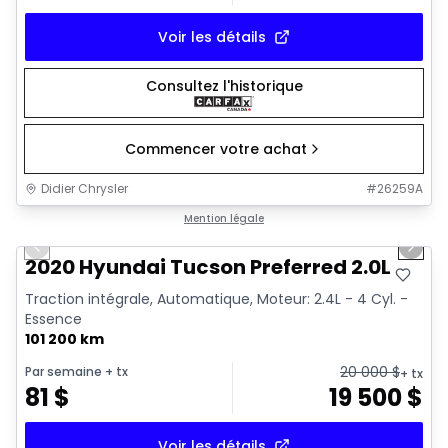
Voir les détails
Consultez l'historique
Commencer votre achat
Didier Chrysler
#
26259A
1/17
Très bonne offre
Mention légale
Previous slide
Next 
2020 Hyundai Tucson Preferred 2.0L
Traction intégrale, Automatique, Moteur: 2.4L - 4 Cyl. -
Essence
101 200 km
20 000
$
Par semaine
+ tx
+ tx
81
$
19 500
$
Voir les détails