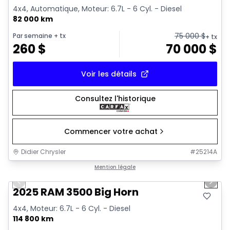
4x4, Automatique, Moteur: 6.7L - 6 Cyl. - Diesel
82 000 km
75 000
$
Par semaine
+ tx
+ tx
260
$
70 000
$
Voir les détails
Consultez l'historique
Commencer votre achat
Didier Chrysler
#
25214A
1/21
Très bonne offre
Mention légale
Previous slide
Next 
2025 RAM 3500 Big Horn
4x4, Moteur: 6.7L - 6 Cyl. - Diesel
114 800 km