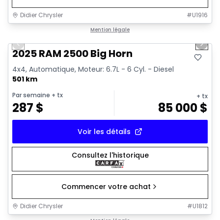
Didier Chrysler
#
U1916
1/19
Très bonne offre
Mention légale
Previous slide
Next 
2025 RAM 2500 Big Horn
4x4, Automatique, Moteur: 6.7L - 6 Cyl. - Diesel
501 km
Par semaine
+ tx
+ tx
287
$
85 000
$
Voir les détails
Consultez l'historique
Commencer votre achat
Didier Chrysler
#
U1812
1/19