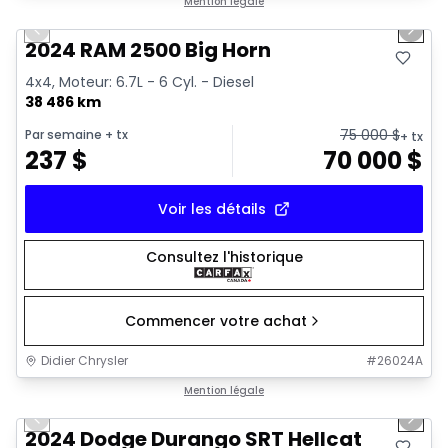
Très bonne offre
Mention légale
Previous slide
Next 
2024 RAM 2500 Big Horn
4x4, Moteur: 6.7L - 6 Cyl. - Diesel
38 486 km
75 000
$
Par semaine
+ tx
+ tx
237
$
70 000
$
Voir les détails
Consultez l'historique
Commencer votre achat
Didier Chrysler
#
26024A
1/26
Très bonne offre
Mention légale
Previous slide
Next 
2024 Dodge Durango SRT Hellcat