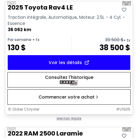
Previous slide
Next 
2025 Toyota Rav4 LE
Traction intégrale, Automatique, Moteur: 2.5L - 4 Cyl. -
Essence
36 062 km
39 500
$
Par semaine
+ tx
+ tx
130
$
38 500
$
Voir les détails
Consultez l'historique
Commencer votre achat
Didier Chrysler
#
U1936
1/20
Très bonne offre
Mention légale
Previous slide
Next 
2022 RAM 2500 Laramie