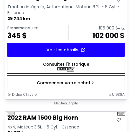
Traction intégrale, Automatique, Moteur: 6.2L - 8 Cyl. -
Essence
29 744 km
106 000
$
Par semaine
+ tx
+ tx
345
$
102 000
$
Voir les détails
Consultez l'historique
Commencer votre achat
Didier Chrysler
#
U1938A
1/19
Très bonne offre
Mention légale
Previous slide
Next 
2022 RAM 1500 Big Horn
4x4, Moteur: 3.6L - 6 Cyl. - Essence