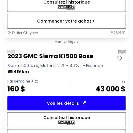
Consultez l'historique
Commencer votre achat
Didier Chrysler
#
26212B
1/17
Très bonne offre
Mention légale
Previous slide
Next 
2023 GMC Sierra K1500 Base
Sierra 1500 4x4, Moteur: 2.7L - 4 Cyl. - Essence
85 419 km
Par semaine
+ tx
+ tx
160
$
43 000
$
Voir les détails
Consultez l'historique