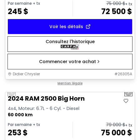
75 000
$
Par semaine
+ tx
+ tx
245
$
72 500
$
Voir les détails
Consultez l'historique
Commencer votre achat
Didier Chrysler
#
26305A
1/21
Très bonne offre
Mention légale
Previous slide
Next 
2024 RAM 2500 Big Horn
4x4, Moteur: 6.7L - 6 Cyl. - Diesel
60 000 km
79 000
$
Par semaine
+ tx
+ tx
253
$
75 000
$