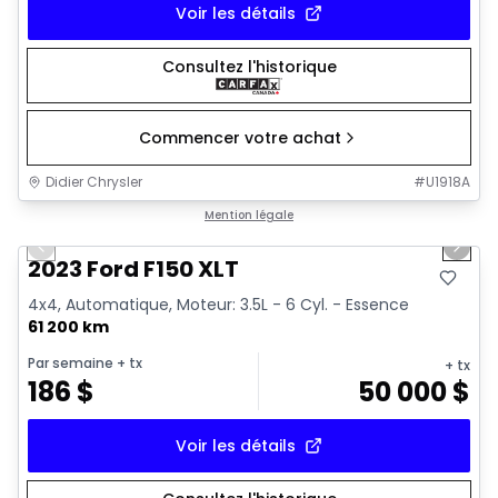
Voir les détails
Consultez l'historique
Commencer votre achat
Didier Chrysler
#
U1918A
1/19
Très bonne offre
Mention légale
Previous slide
Next 
2023 Ford F150 XLT
4x4, Automatique, Moteur: 3.5L - 6 Cyl. - Essence
61 200 km
Par semaine
+ tx
+ tx
186
$
50 000
$
Voir les détails