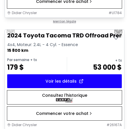
Commencer votre achat
Didier Chrysler
#
U1784
1/11
Très bonne offre
Mention légale
Previous slide
Next 
2024 Toyota Tacoma TRD Offroad Prem
4x4, Moteur: 2.4L - 4 Cyl. - Essence
15 800 km
Par semaine
+ tx
+ tx
179
$
53 000
$
Voir les détails
Consultez l'historique
Commencer votre achat
Didier Chrysler
#
26167A