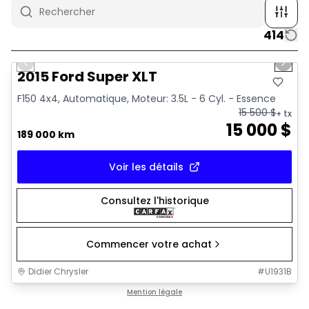
414
1/10
Très bonne offre
Previous slide
Next 
2015 Ford Super XLT
F150 4x4, Automatique, Moteur: 3.5L - 6 Cyl. - Essence
15 500
$
+ tx
15 000
$
189 000 km
Voir les détails
Consultez l'historique
Commencer votre achat
Didier Chrysler
#
U1931B
1/16
Très bonne offre
Mention légale