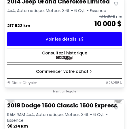
2014 Jeep Grand Cherokee Limited
4x4, Automatique, Moteur: 3.6L - 6 Cyl. - Essence
12 000
$
+ tx
10 000
$
217 622 km
Voir les détails
Consultez l'historique
Commencer votre achat
Didier Chrysler
#
26255A
1/13
Très bonne offre
Mention légale
Previous slide
Next 
2019 Dodge 1500 Classic 1500 Express
RAM RAM 4x4, Automatique, Moteur: 3.6L - 6 Cyl. -
Essence
96 214 km