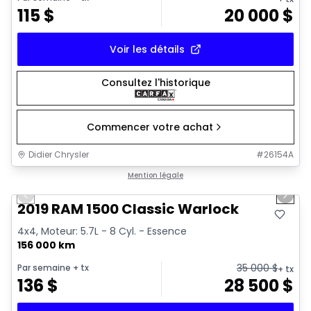
115
$
20 000
$
Voir les détails
Consultez l'historique
Commencer votre achat
Didier Chrysler
#
26154A
1/16
Très bonne offre
Mention légale
Previous slide
Next 
2019 RAM 1500 Classic Warlock
4x4, Moteur: 5.7L - 8 Cyl. - Essence
156 000 km
35 000
$
Par semaine
+ tx
+ tx
136
$
28 500
$