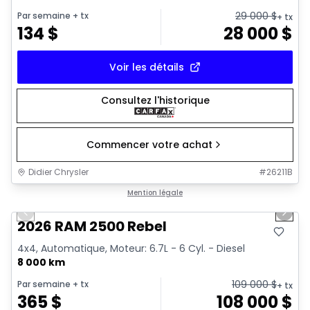
29 000
$
Par semaine
+ tx
+ tx
134
$
28 000
$
Voir les détails
Consultez l'historique
Commencer votre achat
Didier Chrysler
#
26211B
1/22
Très bonne offre
Mention légale
Previous slide
Next 
2026 RAM 2500 Rebel
4x4, Automatique, Moteur: 6.7L - 6 Cyl. - Diesel
8 000 km
109 000
$
Par semaine
+ tx
+ tx
365
$
108 000
$