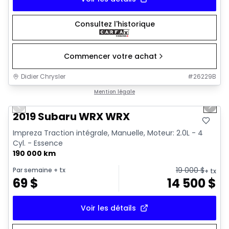
Consultez l'historique
Commencer votre achat
Didier Chrysler
#
26229B
1/13
Très bonne offre
Mention légale
Previous slide
Next 
2019 Subaru WRX WRX
Impreza Traction intégrale, Manuelle, Moteur: 2.0L - 4
Cyl. - Essence
190 000 km
19 000
$
Par semaine
+ tx
+ tx
69
$
14 500
$
Voir les détails