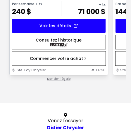
Par semaine
+ tx
Par sem
+ tx
240
$
71 000
$
144
Voir les détails
Consultez l'historique
Commencer votre achat
Ste-Foy Chrysler
#
1T175B
Ste-F
Mention légale
1 / 1
Venez l'essayer
Didier Chrysler