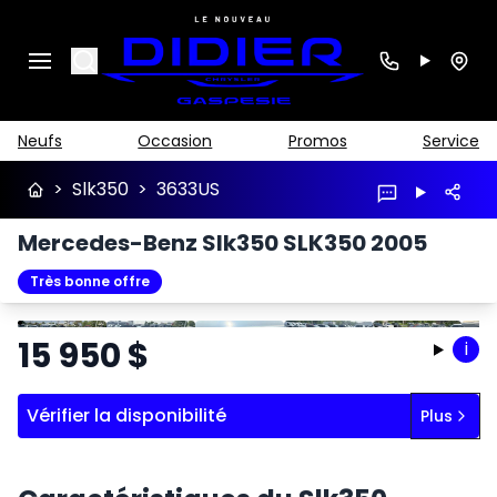
Search
Neufs
Occasion
Promos
Service
>
Slk350
>
3633US
Mercedes-Benz Slk350 SLK350 2005
Très bonne offre
Arrêter
Précédent
Suivant
15 950
$
i
Vérifier la disponibilité
Plus