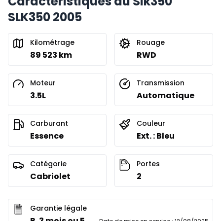
Caractéristiques du Slk350
SLK350 2005
Kilométrage
Rouage
89 523 km
RWD
Moteur
Transmission
3.5L
Automatique
Carburant
Couleur
Essence
Ext. : Bleu
Catégorie
Portes
Cabriolet
2
Garantie légale
B. 3 mois ou 5