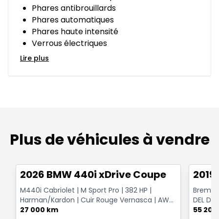
Phares antibrouillards
Phares automatiques
Phares haute intensité
Verrous électriques
Lire plus
Plus de véhicules à vendre
1/12
Très bonne offre
Très b
2026 BMW 440i xDrive Coupe
2019 
M440i Cabriolet | M Sport Pro | 382 HP |
Brembo |
Harman/Kardon | Cuir Rouge Vernasca | AWD
DEL Dir
| Démarreur à dis...
27 000 km
55 200