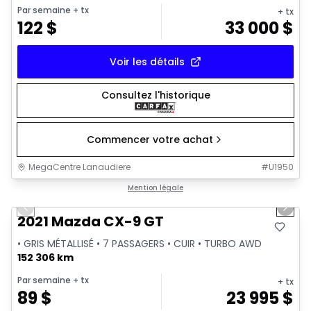
Par semaine
+ tx
+ tx
122
$
33 000
$
Voir les détails
Consultez l'historique
Commencer votre achat
MegaCentre Lanaudiere
#
U1950
1/39
Très bonne offre
Mention légale
Previous slide
Next 
Vidéo disponible
2021 Mazda CX-9 GT
• GRIS MÉTALLISÉ • 7 PASSAGERS • CUIR • TURBO AWD
152 306 km
Par semaine
+ tx
+ tx
89
$
23 995
$