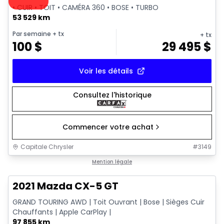
• CUIR • TOIT • CAMÉRA 360 • BOSE • TURBO
53 529 km
Par semaine
+ tx
+ tx
100
$
29 495
$
Voir les détails
Consultez l'historique
Commencer votre achat
Capitale Chrysler
#
3149
1/23
Très bonne offre
Mention légale
2021 Mazda CX-5 GT
GRAND TOURING AWD | Toit Ouvrant | Bose | Sièges Cuir
Chauffants | Apple CarPlay |
97 855 km