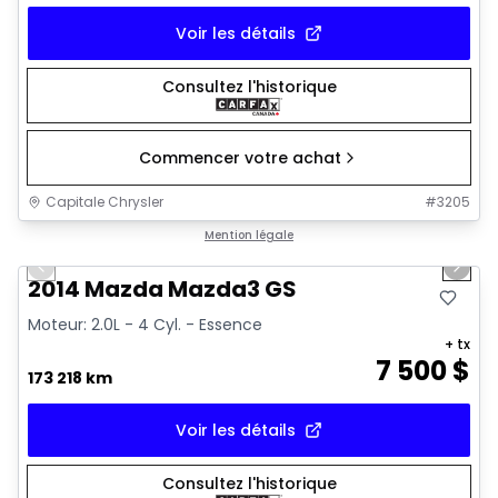
Voir les détails
Consultez l'historique
Commencer votre achat
Capitale Chrysler
#
3205
1/16
Très bonne offre
Mention légale
Previous slide
Next 
2014 Mazda Mazda3 GS
Moteur: 2.0L - 4 Cyl. - Essence
+ tx
7 500
$
173 218 km
Voir les détails
Consultez l'historique