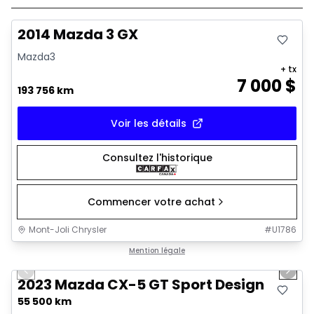
Très bonne offre
2014 Mazda 3 GX
Mazda3
+ tx
7 000
$
193 756 km
Voir les détails
Consultez l'historique
Commencer votre achat
Mont-Joli Chrysler
#
U1786
1/25
Très bonne offre
Mention légale
Previous slide
Next 
2023 Mazda CX-5 GT Sport Design
55 500 km