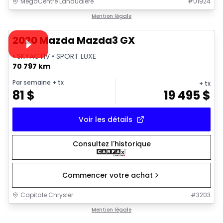
MegaCentre Lanaudiere
#
U1924
1/31
Très bonne offre
Mention légale
Vidéo disponible
2020 Mazda Mazda3 GX
• SKYACTIV • SPORT LUXE
70 797 km
Par semaine
+ tx
+ tx
81
$
19 495
$
Voir les détails
Consultez l'historique
Commencer votre achat
Capitale Chrysler
#
3203
1/15
Très bonne offre
Mention légale