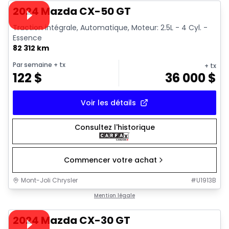
Vidéo disponible
2024 Mazda CX-50 GT
Traction intégrale, Automatique, Moteur: 2.5L - 4 Cyl. -
Essence
82 312 km
Par semaine
+ tx
+ tx
122
$
36 000
$
Voir les détails
Consultez l'historique
Commencer votre achat
Mont-Joli Chrysler
#
U1913B
1/34
Très bonne offre
Mention légale
Vidéo disponible
2024 Mazda CX-30 GT