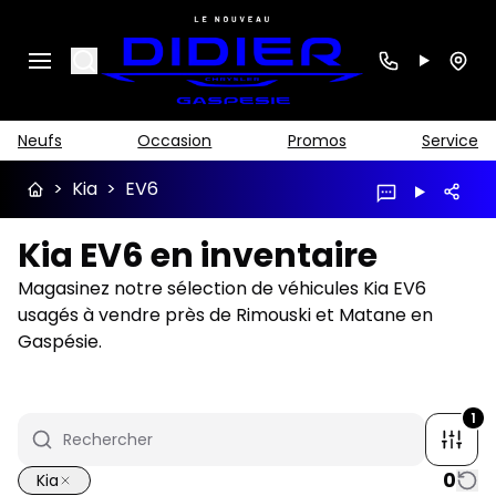
Search
Neufs
Occasion
Promos
Service
>
Kia
>
EV6
Kia EV6 en inventaire
Magasinez notre sélection de véhicules Kia EV6
usagés à vendre près de Rimouski et Matane en
Gaspésie.
1
0
Kia