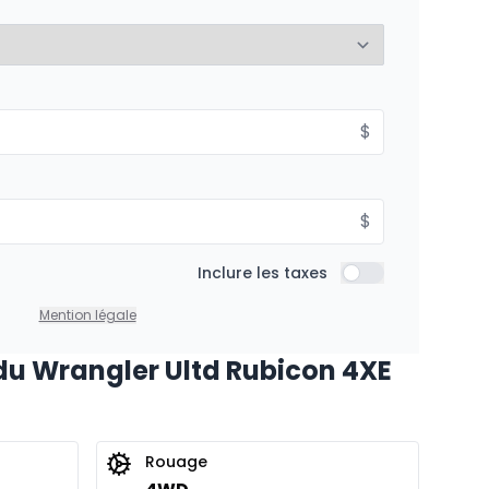
%
À partir de :
$
is
201
$
/
Sem.
%
$
À partir de :
Inclure les taxes
is
Inclure les taxes
257
$
/
Sem.
%
Mention légale
du Wrangler Ultd Rubicon 4XE
À partir de :
is
369
$
/
Sem.
%
Rouage