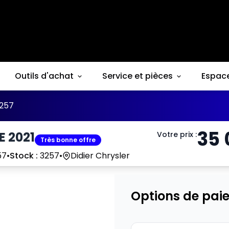
Outils d'achat
Service et pièces
Espac
257
35
E 2021
Votre prix
:
Très bonne offre
57
•
Stock :
3257
•
Didier Chrysler
Options de pai