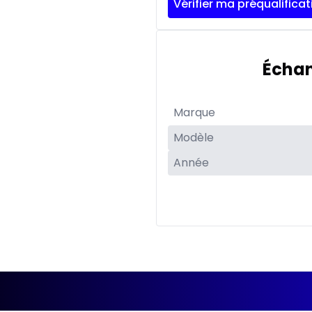
Vérifier ma préqualificat
Échan