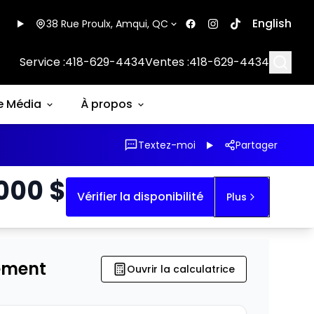
English
38 Rue Proulx, Amqui, QC
Searc
Service :
418-629-4434
Ventes :
418-629-4434
e Média
À propos
Textez-moi
Partager
 000
$
Vérifier la disponibilité
Plus
ement
Ouvrir la calculatrice