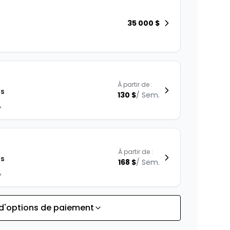
35 000
$
À partir de :
is
130
$
/
Sem.
%
À partir de :
is
168
$
/
Sem.
%
 d'options de paiement
À partir de :
is
146
$
/
Sem.