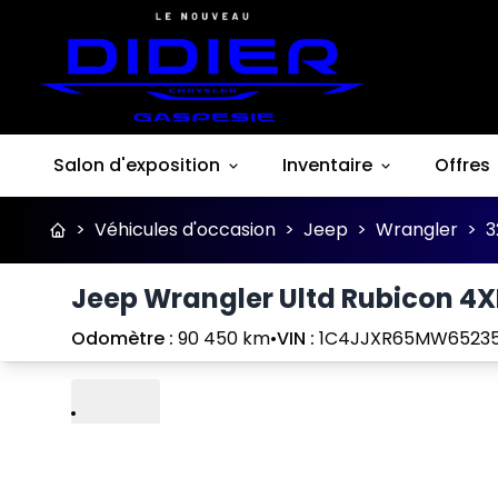
Salon d'exposition
Inventaire
Offres
>
Véhicules d'occasion
>
Jeep
>
Wrangler
>
3
Jeep Wrangler Ultd Rubicon 4X
Odomètre :
90 450 km
•
VIN :
1C4JJXR65MW6523
Lire
Précédent
Suivant