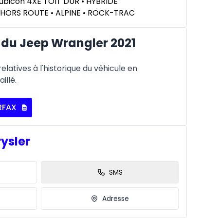
Rubicon 4XE TOIT DUR • HYBRIDE
HORS ROUTE • ALPINE • ROCK-TRAC
du Jeep Wrangler 2021
latives à l'historique du véhicule en
illé.
RFAX
rysler
SMS
Adresse