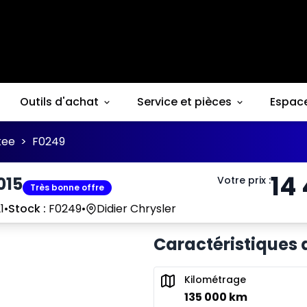
Outils d'achat
Service et pièces
Espac
kee
>
F0249
14
015
Votre prix
:
Très bonne offre
1
•
Stock :
F0249
•
Didier Chrysler
Caractéristiques 
Kilométrage
135 000 km