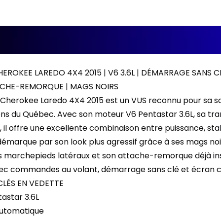
EROKEE LAREDO 4X4 2015 | V6 3.6L | DÉMARRAGE SANS C
ACHE-REMORQUE | MAGS NOIRS
Cherokee Laredo 4X4 2015 est un VUS reconnu pour sa soli
sons du Québec. Avec son moteur V6 Pentastar 3.6L, sa t
 il offre une excellente combinaison entre puissance, stab
émarque par son look plus agressif grâce à ses mags noir
s marchepieds latéraux et son attache-remorque déjà insta
vec commandes au volant, démarrage sans clé et écran ce
CLÉS EN VEDETTE
astar 3.6L
automatique