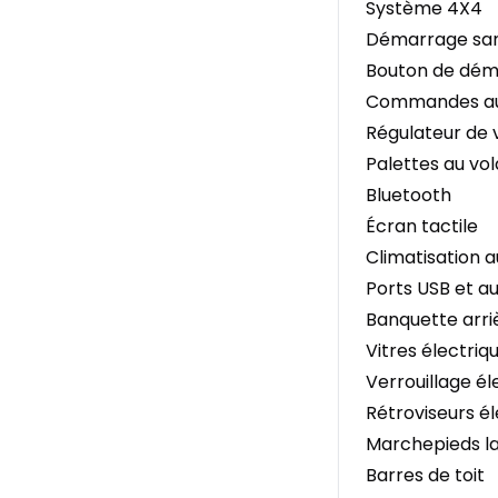
Système 4X4
Démarrage san
Bouton de dé
Commandes aud
Régulateur de 
Palettes au vo
Bluetooth
Écran tactile
Climatisation 
Ports USB et aux
Banquette arri
Vitres électriq
Verrouillage él
Rétroviseurs él
Marchepieds l
Barres de toit