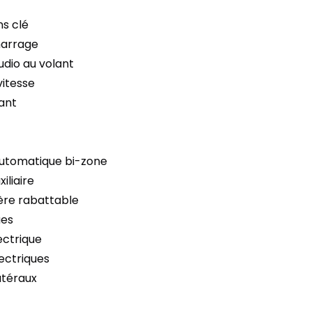
s clé
marrage
io au volant
vitesse
lant
automatique bi-zone
iliaire
ère rabattable
ues
ectrique
ectriques
atéraux