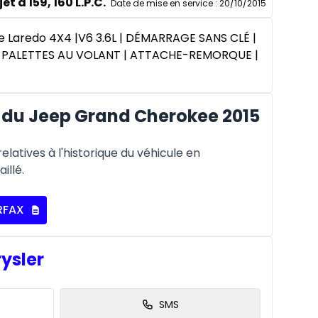
et à 159, 160 L.P.C.
Date de mise en service
:
20/10/2015
 Laredo 4X4 |V6 3.6L | DÉMARRAGE SANS CLÉ |
 PALETTES AU VOLANT | ATTACHE-REMORQUE |
du Jeep Grand Cherokee 2015
latives à l'historique du véhicule en
illé.
RFAX
rysler
SMS