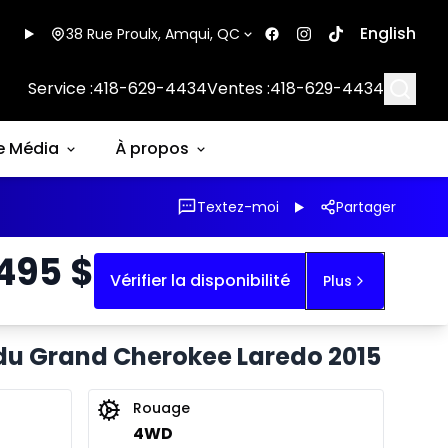
English
38 Rue Proulx, Amqui, QC
Searc
Service :
418-629-4434
Ventes :
418-629-4434
e Média
À propos
Textez-moi
Partager
 495
$
Vérifier la disponibilité
Plus
du Grand Cherokee Laredo 2015
Rouage
4WD