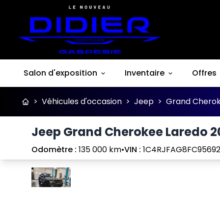
Salon d'exposition
Inventaire
Offres
>
Véhicules d'occasion
>
Jeep
>
Grand Chero
Jeep Grand Cherokee Laredo 2
Odomètre :
135 000 km
•
VIN :
1C4RJFAG8FC95692
Arrêter
Précédent
Suivant