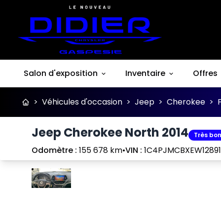
Salon d'exposition
Inventaire
Offres
>
Véhicules d'occasion
>
Jeep
>
Cherokee
>
Jeep Cherokee North 2014
Très bon
Odomètre :
155 678 km
•
VIN :
1C4PJMCBXEW1289
Arrêter
Précédent
Suivant