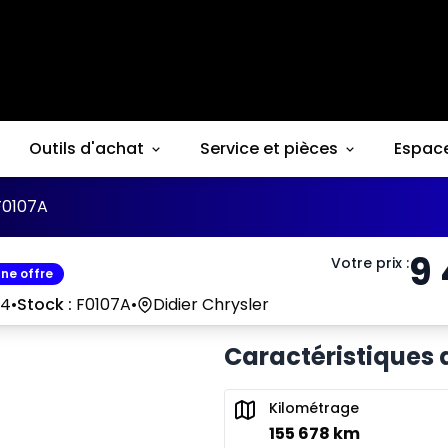
Outils d'achat
Service et pièces
Espac
F0107A
9
Votre prix
:
ne offre
14
•
Stock :
F0107A
•
Didier Chrysler
Caractéristiques 
Kilométrage
155 678 km