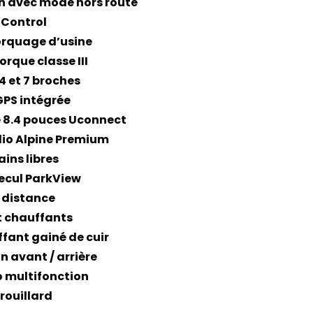
n avec mode hors route
 Control
rquage d’usine
rque classe III
4 et 7 broches
GPS intégrée
e 8.4 pouces Uconnect
io Alpine Premium
ins libres
ecul ParkView
 distance
t chauffants
fant gainé de cuir
n avant / arrière
 multifonction
rouillard