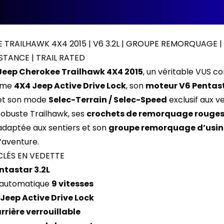
 TRAILHAWK 4X4 2015 | V6 3.2L | GROUPE REMORQUAGE | 
TANCE | TRAIL RATED
Jeep Cherokee Trailhawk 4X4 2015
, un véritable VUS c
tème
4X4 Jeep Active Drive Lock
, son
moteur V6 Pentast
t son mode
Selec-Terrain / Selec-Speed
exclusif aux v
robuste Trailhawk, ses
crochets de remorquage rouge
adaptée aux sentiers et son
groupe remorquage d’usin
’aventure.
CLÉS EN VEDETTE
ntastar 3.2L
n automatique
9 vitesses
Jeep Active Drive Lock
arrière verrouillable