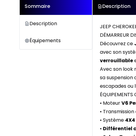
Sommaire
Description
Description
JEEP CHEROKEE
DÉMARREUR DIS
Équipements
Découvrez ce
avec son sys
verrouillable
e
Avec son look 
sa suspension 
escapades ou l
ÉQUIPEMENTS 
• Moteur
V6 Pe
• Transmissio
• Système
4X4 
•
Différentiel 