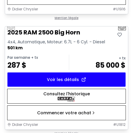
Didier Chrysler
#
U1916
1/19
Très bonne offre
Mention légale
Previous slide
Next 
2025 RAM 2500 Big Horn
4x4, Automatique, Moteur: 6.7L - 6 Cyl. - Diesel
501 km
Par semaine
+ tx
+ tx
287
$
85 000
$
Voir les détails
Consultez l'historique
Commencer votre achat
Didier Chrysler
#
U1812
1/19