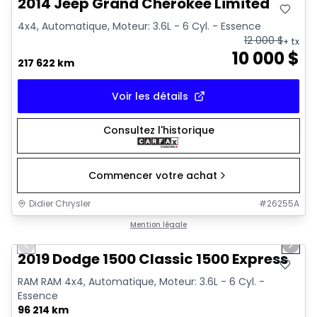
2014 Jeep Grand Cherokee Limited
4x4, Automatique, Moteur: 3.6L - 6 Cyl. - Essence
12 000
$
+ tx
10 000
$
217 622 km
Voir les détails
Consultez l'historique
Commencer votre achat
Didier Chrysler
#
26255A
1/13
Très bonne offre
Mention légale
Previous slide
Next 
2019 Dodge 1500 Classic 1500 Express
RAM RAM 4x4, Automatique, Moteur: 3.6L - 6 Cyl. -
Essence
96 214 km