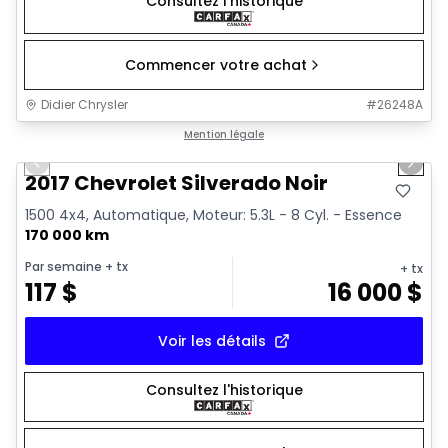
Consultez l'historique
Commencer votre achat
Didier Chrysler
#
26248A
1/15
Très bonne offre
Mention légale
Previous slide
Next 
2017 Chevrolet Silverado Noir
1500 4x4, Automatique, Moteur: 5.3L - 8 Cyl. - Essence
170 000 km
Par semaine
+ tx
+ tx
117
$
16 000
$
Voir les détails
Consultez l'historique