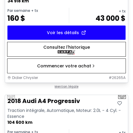
34 918 km
Par semaine
+ tx
+ tx
160
$
43 000
$
Voir les détails
Consultez l'historique
Commencer votre achat
Didier Chrysler
#
26265A
1/15
Très bonne offre
Mention légale
Previous slide
Next 
2018 Audi A4 Progressiv
Traction intégrale, Automatique, Moteur: 2.0L - 4 Cyl. -
Essence
104 600 km
Par semaine
+ tx
+ tx