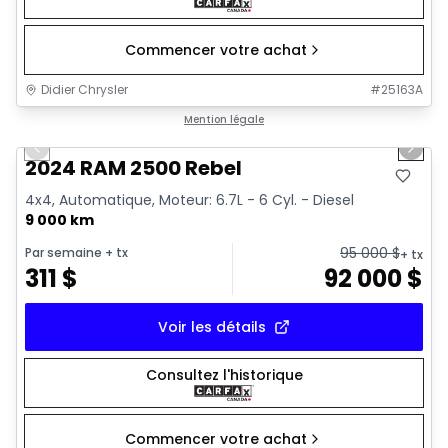
Commencer votre achat
Didier Chrysler
#
25163A
1/21
Très bonne offre
Mention légale
Previous slide
Next 
2024 RAM 2500 Rebel
4x4, Automatique, Moteur: 6.7L - 6 Cyl. - Diesel
9 000 km
95 000
$
Par semaine
+ tx
+ tx
311
$
92 000
$
Voir les détails
Consultez l'historique
Commencer votre achat