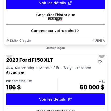
Voir les détails
Consultez l'historique
Commencer votre achat
Didier Chrysler
#
U1918A
1/19
Très bonne offre
Mention légale
Previous slide
Next 
2023 Ford F150 XLT
4x4, Automatique, Moteur: 3.5L - 6 Cyl. - Essence
61 200 km
Par semaine
+ tx
+ tx
186
$
50 000
$
Voir les détails