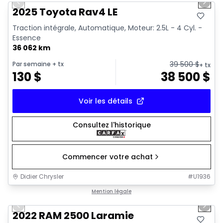
Previous slide
Next 
2025 Toyota Rav4 LE
Traction intégrale, Automatique, Moteur: 2.5L - 4 Cyl. -
Essence
36 062 km
39 500
$
Par semaine
+ tx
+ tx
130
$
38 500
$
Voir les détails
Consultez l'historique
Commencer votre achat
Didier Chrysler
#
U1936
1/20
Très bonne offre
Mention légale
Previous slide
Next 
2022 RAM 2500 Laramie