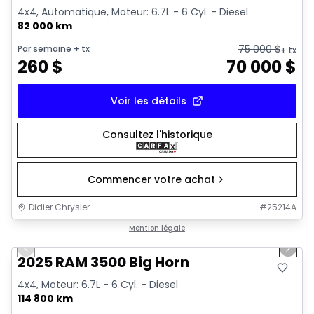
4x4, Automatique, Moteur: 6.7L - 6 Cyl. - Diesel
82 000 km
75 000
$
Par semaine
+ tx
+ tx
260
$
70 000
$
Voir les détails
Consultez l'historique
Commencer votre achat
Didier Chrysler
#
25214A
1/21
Très bonne offre
Mention légale
Previous slide
Next 
2025 RAM 3500 Big Horn
4x4, Moteur: 6.7L - 6 Cyl. - Diesel
114 800 km