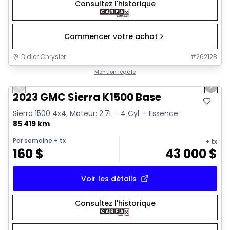
Consultez l'historique
Commencer votre achat
Didier Chrysler
#
26212B
1/17
Très bonne offre
Mention légale
Previous slide
Next 
2023 GMC Sierra K1500 Base
Sierra 1500 4x4, Moteur: 2.7L - 4 Cyl. - Essence
85 419 km
Par semaine
+ tx
+ tx
160
$
43 000
$
Voir les détails
Consultez l'historique