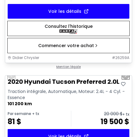
Voir les détails
Consultez l'historique
Commencer votre achat
Didier Chrysler
#
26259A
1/17
Très bonne offre
Mention légale
Previous slide
Next 
2020 Hyundai Tucson Preferred 2.0L
Traction intégrale, Automatique, Moteur: 2.4L - 4 Cyl. -
Essence
101 200 km
20 000
$
Par semaine
+ tx
+ tx
81
$
19 500
$
Voir les détails