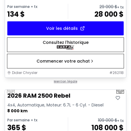
29 000
$
Par semaine
+ tx
+ tx
134
$
28 000
$
Voir les détails
Consultez l'historique
Commencer votre achat
Didier Chrysler
#
26211B
1/22
Très bonne offre
Mention légale
Previous slide
Next 
2026 RAM 2500 Rebel
4x4, Automatique, Moteur: 6.7L - 6 Cyl. - Diesel
8 000 km
109 000
$
Par semaine
+ tx
+ tx
365
$
108 000
$