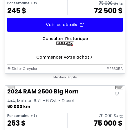
75 000
$
Par semaine
+ tx
+ tx
245
$
72 500
$
Voir les détails
Consultez l'historique
Commencer votre achat
Didier Chrysler
#
26305A
1/21
Très bonne offre
Mention légale
Previous slide
Next 
2024 RAM 2500 Big Horn
4x4, Moteur: 6.7L - 6 Cyl. - Diesel
60 000 km
79 000
$
Par semaine
+ tx
+ tx
253
$
75 000
$