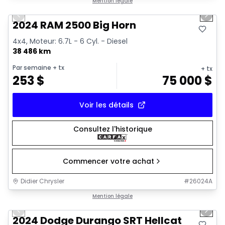
Très bonne offre
Mention légale
Previous slide
Next 
2024 RAM 2500 Big Horn
4x4, Moteur: 6.7L - 6 Cyl. - Diesel
38 486 km
Par semaine
+ tx
+ tx
253
$
75 000
$
Voir les détails
Consultez l'historique
Commencer votre achat
Didier Chrysler
#
26024A
1/26
Très bonne offre
Mention légale
Previous slide
Next 
2024 Dodge Durango SRT Hellcat