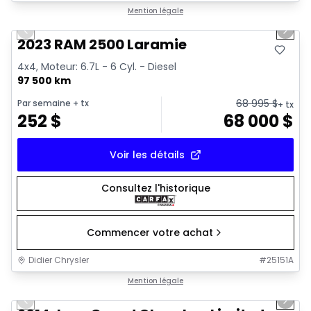
1/21
Très bonne offre
Mention légale
Previous slide
Next 
2023 RAM 2500 Laramie
4x4, Moteur: 6.7L - 6 Cyl. - Diesel
97 500 km
68 995
$
Par semaine
+ tx
+ tx
252
$
68 000
$
Voir les détails
Consultez l'historique
Commencer votre achat
Didier Chrysler
#
25151A
1/21
Très bonne offre
Mention légale
Previous slide
Next 