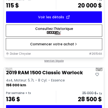
115
$
20 000
$
Voir les détails
Consultez l'historique
Commencer votre achat
Didier Chrysler
#
26154A
1/16
Très bonne offre
Mention légale
Previous slide
Next 
2019 RAM 1500 Classic Warlock
4x4, Moteur: 5.7L - 8 Cyl. - Essence
156 000 km
35 000
$
Par semaine
+ tx
+ tx
136
$
28 500
$