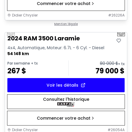
Commencer votre achat
Didier Chrysler
#
26226A
1/18
Très bonne offre
Mention légale
Previous slide
Next 
2024 RAM 3500 Laramie
4x4, Automatique, Moteur: 6.7L - 6 Cyl. - Diesel
54 148 km
80 000
$
Par semaine
+ tx
+ tx
267
$
79 000
$
Voir les détails
Consultez l'historique
Commencer votre achat
Didier Chrysler
#
26054A