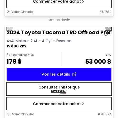
Commencer votre achat
Didier Chrysler
#
U1784
1/11
Très bonne offre
Mention légale
Previous slide
Next 
2024 Toyota Tacoma TRD Offroad Prem
4x4, Moteur: 2.4L - 4 Cyl. - Essence
15 800 km
Par semaine
+ tx
+ tx
179
$
53 000
$
Voir les détails
Consultez l'historique
Commencer votre achat
Didier Chrysler
#
26167A