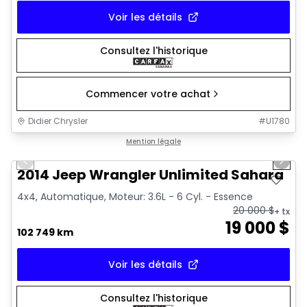
Voir les détails
Consultez l'historique
Commencer votre achat
Didier Chrysler
#
U1780
1/16
Très bonne offre
Mention légale
Previous slide
Next 
2014 Jeep Wrangler Unlimited Sahara
4x4, Automatique, Moteur: 3.6L - 6 Cyl. - Essence
20 000
$
+ tx
19 000
$
102 749 km
Voir les détails
Consultez l'historique