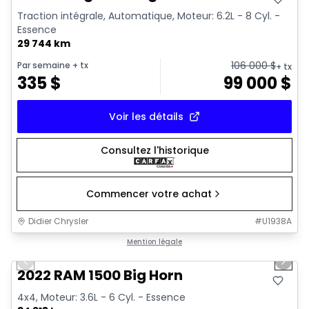
Traction intégrale, Automatique, Moteur: 6.2L - 8 Cyl. -
Essence
29 744 km
106 000
$
Par semaine
+ tx
+ tx
335
$
99 000
$
Voir les détails
Consultez l'historique
Commencer votre achat
Didier Chrysler
#
U1938A
1/19
Très bonne offre
Mention légale
Previous slide
Next 
2022 RAM 1500 Big Horn
4x4, Moteur: 3.6L - 6 Cyl. - Essence