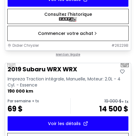
Consultez l'historique
Commencer votre achat
Didier Chrysler
#
26229B
1/13
Très bonne offre
Mention légale
Previous slide
Next 
2019 Subaru WRX WRX
Impreza Traction intégrale, Manuelle, Moteur: 2.0L - 4
Cyl. - Essence
190 000 km
19 000
$
Par semaine
+ tx
+ tx
69
$
14 500
$
Voir les détails