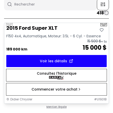
418
1/10
Très bonne offre
Previous slide
Next 
2015 Ford Super XLT
F150 4x4, Automatique, Moteur: 3.5L - 6 Cyl. - Essence
15 500
$
+ tx
15 000
$
189 000 km
Voir les détails
Consultez l'historique
Commencer votre achat
Didier Chrysler
#
U1931B
1/16
Très bonne offre
Mention légale